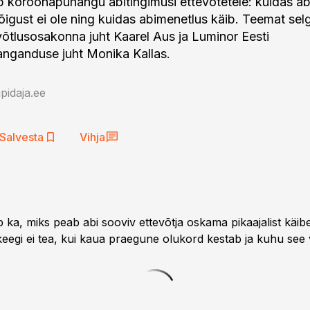
 koroonapuhangu abitingimusi ettevõtetele: kuidas abi
e õigust ei ole ning kuidas abimenetlus käib. Teemat sel
võtlusosakonna juht Kaarel Aus ja Luminor Eesti
anganduse juht Monika Kallas.
idaja.ee
Salvesta
Vihja
b ka, miks peab abi sooviv ettevõtja oskama pikaajalist käi
 keegi ei tea, kui kaua praegune olukord kestab ja kuhu see v