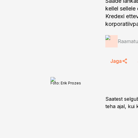
Saade lahkab
kellel sellel
Kredexi ette
korporatiivp
Raamatup
Jaga
Foto:
Erik Prozes
Saatest selgu
teha ajal, kui