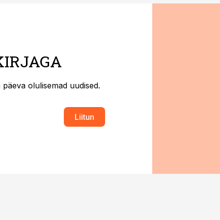
KIRJAGA
ti päeva olulisemad uudised.
Liitun