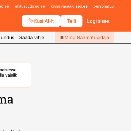
Iseteenindus
sed.ee
ehitusuudised.ee
kinnisvarauudised.ee
personaliuudised.ee
Telli Raamatupidaja
Küsi AI-lt
Telli
Logi sisse
rundus
Saada vihje
Minu Raamatupidaja
taalsesse
la vajalik
dma