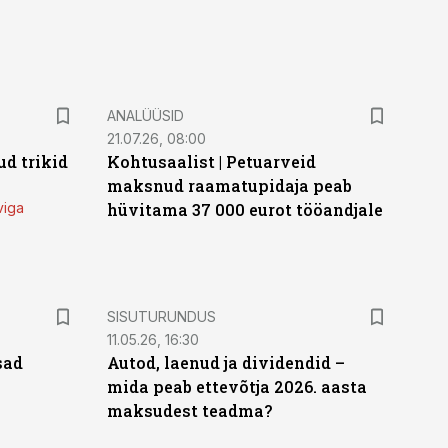
ANALÜÜSID
21.07.26, 08:00
d trikid
Kohtusaalist
|
Petuarveid
maksnud raamatupidaja peab
viga
hüvitama 37 000 eurot tööandjale
ST
SISUTURUNDUS
11.05.26, 16:30
sad
Autod, laenud ja dividendid –
mida peab ettevõtja 2026. aasta
maksudest teadma?