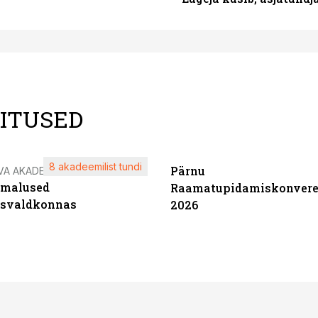
LITUSED
8 akadeemilist tundi
Pärnu
VA AKADEEMIA
imalused
Raamatupidamiskonvere
tsvaldkonnas
2026