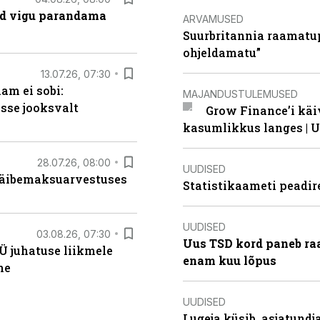
ad vigu parandama
ARVAMUSED
Suurbritannia raamatu
ohjeldamatu”
13.07.26, 07:30
am ei sobi:
MAJANDUSTULEMUSED
sse jooksvalt
Grow Finance’i käi
kasumlikkus langes | U
28.07.26, 08:00
UUDISED
 käibemaksuarvestuses
Statistikaameti peadir
UUDISED
03.08.26, 07:30
Uus TSD kord paneb ra
Ü juhatuse liikmele
enam kuu lõpus
ne
UUDISED
Lugeja küsib, asjatund