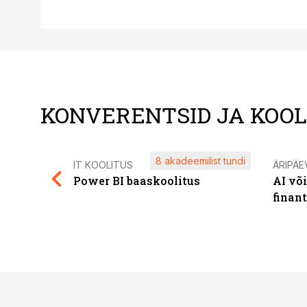
KONVERENTSID JA KOO
8 akadeemilist tundi
IT KOOLITUS
ÄRIPÄE
Power BI baaskoolitus
AI võ
finan