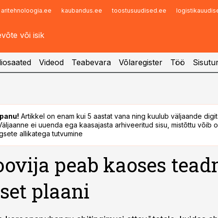
aritehnoloogia.ee
kaubandus.ee
toostusuudised.ee
logistikauudi
Infopank
Radar
iosaated
Videod
Teabevara
Võlaregister
Töö
Sisutu
panu!
Artikkel on enam kui 5 aastat vana ning kuulub väljaande digi
. Väljaanne ei uuenda ega kaasajasta arhiveeritud sisu, mistõttu võib ol
sete allikatega tutvumine
oovija peab kaoses tea
lset plaani