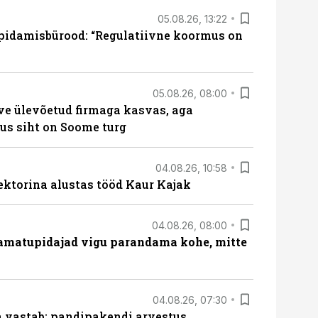
05.08.26, 13:22
pidamisbürood: “Regulatiivne koormus on
05.08.26, 08:00
ve ülevõetud firmaga kasvas, aga
us siht on Soome turg
04.08.26, 10:58
ektorina alustas tööd Kaur Kajak
04.08.26, 08:00
amatupidajad vigu parandama kohe, mitte
04.08.26, 07:30
ja vastab: pandipakendi arvestus