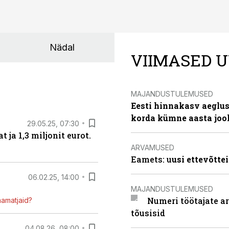
Nädal
VIIMASED U
MAJANDUSTULEMUSED
Eesti hinnakasv aeglus
korda kümne aasta joo
29.05.25, 07:30
ja 1,3 miljonit eurot.
ARVAMUSED
Eamets: u
usi ettevõtte
06.02.25, 14:00
MAJANDUSTULEMUSED
Numeri töötajate a
mamatjaid?
tõusisid
04.08.26, 08:00