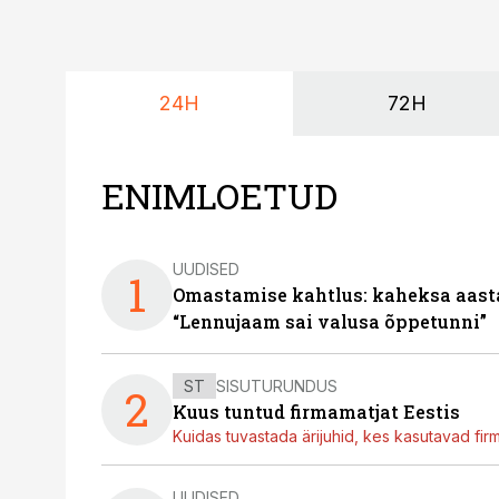
24H
72H
ENIMLOETUD
UUDISED
1
Omastamise kahtlus: kaheksa aastat 
“Lennujaam sai valusa õppetunni”
ST
SISUTURUNDUS
2
Kuus tuntud firmamatjat Eestis
Kuidas tuvastada ärijuhid, kes kasutavad fir
UUDISED