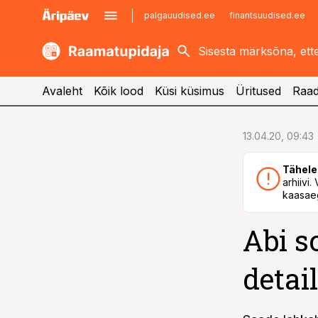
palgauudised.ee
finantsuudised.ee
kaubandus.ee
imelineajalugu.ee
kinnisvarauudised.ee
imelineteadus.ee
Avaleht
Kõik lood
Küsi küsimus
Üritused
Raad
cebook
13.04.20, 09:43
Twitter)
Tähele
kedIn
arhiivi
kaasaeg
ail
Abi s
k
detai