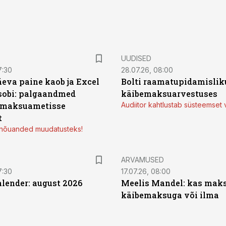
UUDISED
7:30
28.07.26, 08:00
äeva paine kaob ja Excel
Bolti raamatupidamisliku
sobi: palgaandmed
käibemaksuarvestuses
 maksuametisse
Audiitor kahtlustab süsteemset 
t
d nõuanded muudatusteks!
ARVAMUSED
7:30
17.07.26, 08:00
ender: august 2026
Meelis Mandel: kas mak
käibemaksuga või ilma