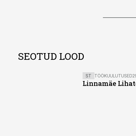
SEOTUD LOOD
ST
TÖÖKUULUTUSED
2
Linnamäe Lihatö