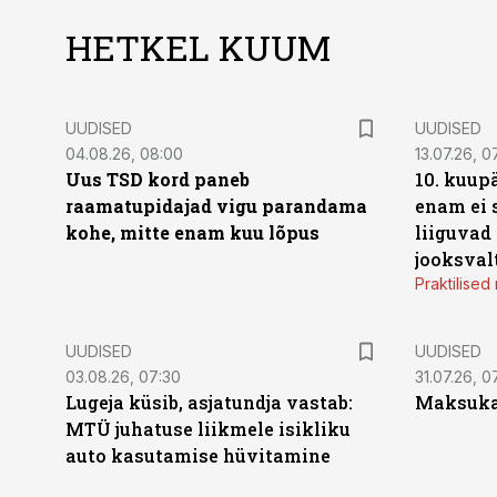
HETKEL KUUM
UUDISED
UUDISED
04.08.26, 08:00
13.07.26, 0
Uus TSD kord paneb
10. kuup
raamatupidajad vigu parandama
enam ei 
kohe, mitte enam kuu lõpus
liiguvad
jooksval
Praktilise
UUDISED
UUDISED
03.08.26, 07:30
31.07.26, 0
Lugeja küsib, asjatundja vastab:
Maksukal
MTÜ juhatuse liikmele isikliku
auto kasutamise hüvitamine