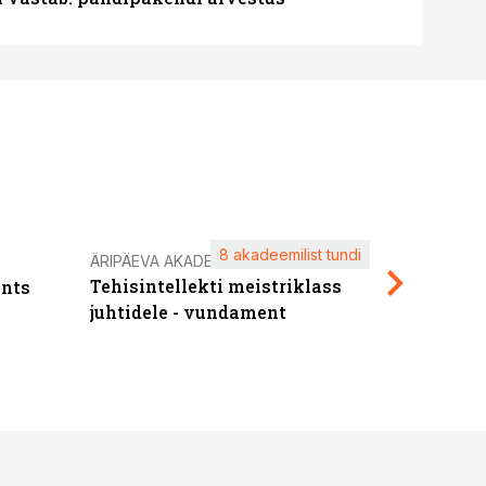
8 akadeemilist tundi
Kasuta ä
ÄRIPÄEVA AKADEEMIA
Tehisintellekti meistriklass
nts
maksuva
juhtidele - vundament