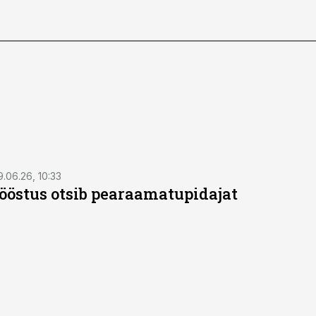
9.06.26, 10:33
östus otsib pearaamatupidajat