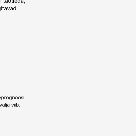
 taotleda,
gitavad
beprognoosi
älja viib.