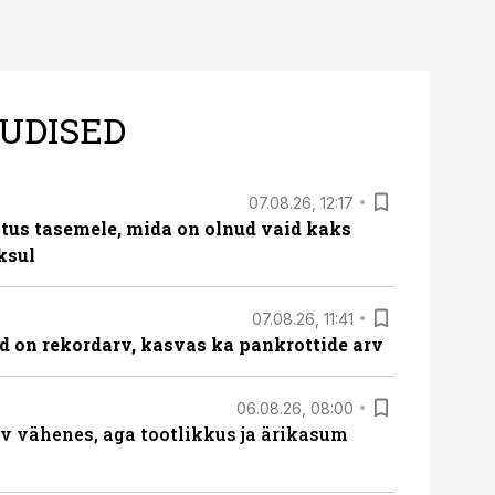
UDISED
07.08.26, 12:17
tus tasemele, mida on olnud vaid kaks
ksul
07.08.26, 11:41
id on rekordarv, kasvas ka pankrottide arv
06.08.26, 08:00
rv vähenes, aga tootlikkus ja ärikasum