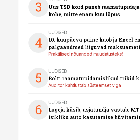
3
Uus TSD kord paneb raamatupidaj
kohe, mitte enam kuu lõpus
UUDISED
4
10. kuupäeva paine kaob ja Excel en
palgaandmed liiguvad maksuameti
Praktilised nõuanded muudatusteks!
UUDISED
5
Bolti raamatupidamislikud trikid
Audiitor kahtlustab süsteemset viga
UUDISED
6
Lugeja küsib, asjatundja vastab: MT
isikliku auto kasutamise hüvitami