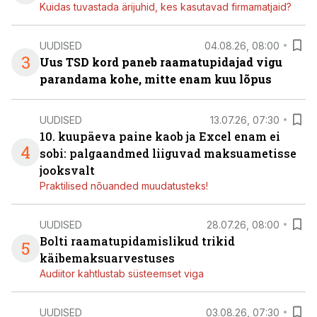
Kuidas tuvastada ärijuhid, kes kasutavad firmamatjaid?
UUDISED
04.08.26, 08:00
3
Uus TSD kord paneb raamatupidajad vigu
parandama kohe, mitte enam kuu lõpus
UUDISED
13.07.26, 07:30
10. kuupäeva paine kaob ja Excel enam ei
4
sobi: palgaandmed liiguvad maksuametisse
jooksvalt
Praktilised nõuanded muudatusteks!
UUDISED
28.07.26, 08:00
Bolti raamatupidamislikud trikid
5
käibemaksuarvestuses
Audiitor kahtlustab süsteemset viga
UUDISED
03.08.26, 07:30