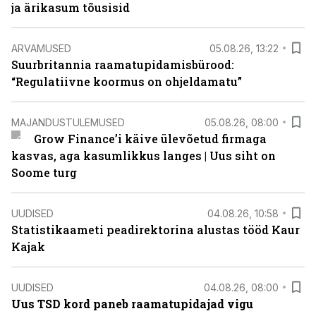
ja ärikasum tõusisid
ARVAMUSED
05.08.26, 13:22
Suurbritannia raamatupidamisbürood:
“Regulatiivne koormus on ohjeldamatu”
MAJANDUSTULEMUSED
05.08.26, 08:00
Grow Finance’i käive ülevõetud firmaga
kasvas, aga kasumlikkus langes | Uus siht on
Soome turg
UUDISED
04.08.26, 10:58
Statistikaameti peadirektorina alustas tööd Kaur
Kajak
UUDISED
04.08.26, 08:00
Uus TSD kord paneb raamatupidajad vigu