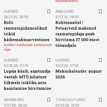
muudatusteks!
UUDISED
ANALÜÜSID
28.07.26, 08:00
21.07.26, 08:00
Bolti
Kohtusaalist
|
raamatupidamislikud
Petuarveid maksnud
trikid
raamatupidaja peab
käibemaksuarvestuses
hüvitama 37 000 eurot
Audiitor kahtlustab süsteemset
tööandjale
viga
UUDISED
UUDISED
03.08.26, 07:30
31.07.26, 07:30
Lugeja küsib, asjatundja
Maksukalender: august
vastab: MTÜ juhatuse
2026
liikmele isikliku auto
kasutamise hüvitamine
ST
ARVAMUSED
TÖÖKUULUTUSED
17.07.26, 08:00
29.06.26, 10:33