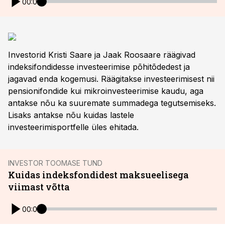
00:00
Investorid Kristi Saare ja Jaak Roosaare räägivad
indeksifondidesse investeerimise põhitõdedest ja
jagavad enda kogemusi. Räägitakse investeerimisest nii
pensionifondide kui mikroinvesteerimise kaudu, aga
antakse nõu ka suuremate summadega tegutsemiseks.
Lisaks antakse nõu kuidas lastele
investeerimisportfelle üles ehitada.
INVESTOR TOOMASE TUND
Kuidas indeksfondidest maksueelisega
viimast võtta
00:00