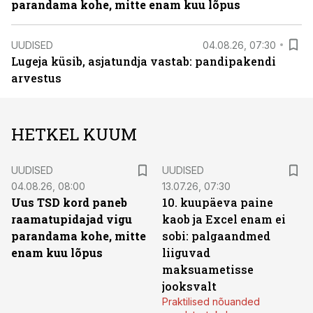
parandama kohe, mitte enam kuu lõpus
UUDISED
04.08.26, 07:30
Lugeja küsib, asjatundja vastab: pandipakendi
arvestus
HETKEL KUUM
UUDISED
UUDISED
04.08.26, 08:00
13.07.26, 07:30
Uus TSD kord paneb
10. kuupäeva paine
raamatupidajad vigu
kaob ja Excel enam ei
parandama kohe, mitte
sobi: palgaandmed
enam kuu lõpus
liiguvad
maksuametisse
jooksvalt
Praktilised nõuanded