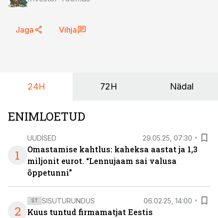
Jaga
Vihja
24H
72H
Nädal
ENIMLOETUD
UUDISED
29.05.25, 07:30
Omastamise kahtlus: kaheksa aastat ja 1,3
1
miljonit eurot. “Lennujaam sai valusa
õppetunni”
SISUTURUNDUS
06.02.25, 14:00
ST
2
Kuus tuntud firmamatjat Eestis