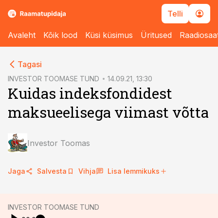
Telli
Avaleht
Kõik lood
Küsi küsimus
Üritused
Raadiosaa
cebook
cebook
Tagasi
Twitter)
Twitter)
INVESTOR TOOMASE TUND
14.09.21, 13:30
Kuidas indeksfondidest
kedIn
kedIn
maksueelisega viimast võtta
ail
ail
k
k
Investor Toomas
Jaga
Salvesta
Vihja
Lisa lemmikuks
INVESTOR TOOMASE TUND