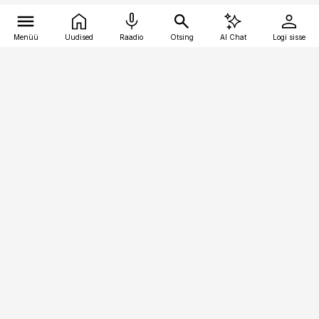
Menüü
Uudised
Raadio
Otsing
AI Chat
Logi sisse
Vana-Lõuna 39/1, 19094 Tallinn
(+372) 667 0111
raamatupidaja@raamatupidaja.ee
Telli
Reklaam
Firmast
Sisu kasutamisõigused
Ajakirjaniku
eetikakoodeks
Üldtingimused
Privaatsustingimused
Küpsiste poliitika
KKK
Eesti Meediaettevõtete
Eelistuste haldamine