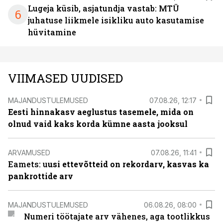
Lugeja küsib, asjatundja vastab: MTÜ
6
juhatuse liikmele isikliku auto kasutamise
hüvitamine
VIIMASED UUDISED
MAJANDUSTULEMUSED
07.08.26, 12:17
Eesti hinnakasv aeglustus tasemele, mida on
olnud vaid kaks korda kümne aasta jooksul
ARVAMUSED
07.08.26, 11:41
Eamets: u
usi ettevõtteid on rekordarv, kasvas ka
pankrottide arv
MAJANDUSTULEMUSED
06.08.26, 08:00
Numeri töötajate arv vähenes, aga tootlikkus