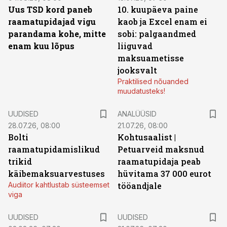
Uus TSD kord paneb
10. kuupäeva paine
raamatupidajad vigu
kaob ja Excel enam ei
parandama kohe, mitte
sobi: palgaandmed
enam kuu lõpus
liiguvad
maksuametisse
jooksvalt
Praktilised nõuanded
muudatusteks!
UUDISED
ANALÜÜSID
28.07.26, 08:00
21.07.26, 08:00
Bolti
Kohtusaalist
|
raamatupidamislikud
Petuarveid maksnud
trikid
raamatupidaja peab
käibemaksuarvestuses
hüvitama 37 000 eurot
Audiitor kahtlustab süsteemset
tööandjale
viga
UUDISED
UUDISED