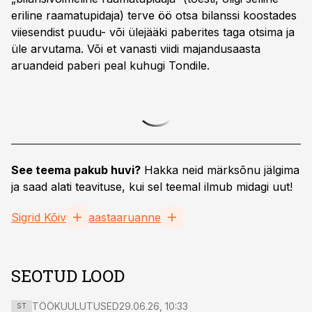
eriline raamatupidaja) terve öö otsa bilanssi koostades
viiesendist puudu- või ülejääki paberites taga otsima ja
üle arvutama. Või et vanasti viidi majandusaasta
aruandeid paberi peal kuhugi Tondile.
See teema pakub huvi?
Hakka neid märksõnu jälgima
ja saad alati teavituse, kui sel teemal ilmub midagi uut!
Sigrid Kõiv
aastaaruanne
SEOTUD LOOD
TÖÖKUULUTUSED
29.06.26, 10:33
ST