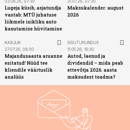
03.08.26, 07:30
31.07.26, 07:30
Lugeja küsib, asjatundja
Maksukalender: august
vastab: MTÜ juhatuse
2026
liikmele isikliku auto
kasutamise hüvitamine
ST
KASULIK
SISUTURUNDUS
27.07.26, 08:00
11.05.26, 16:30
Majandusaasta aruanne
Autod, laenud ja
esitatud! Nüüd tee
dividendid – mida peab
kliendile väärtuslik
ettevõtja 2026. aasta
analüüs
maksudest teadma?