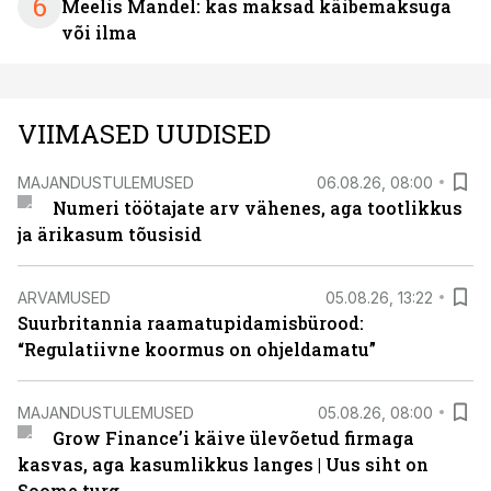
6
Meelis Mandel: kas maksad käibemaksuga
või ilma
VIIMASED UUDISED
MAJANDUSTULEMUSED
06.08.26, 08:00
Numeri töötajate arv vähenes, aga tootlikkus
ja ärikasum tõusisid
ARVAMUSED
05.08.26, 13:22
Suurbritannia raamatupidamisbürood:
“Regulatiivne koormus on ohjeldamatu”
MAJANDUSTULEMUSED
05.08.26, 08:00
Grow Finance’i käive ülevõetud firmaga
kasvas, aga kasumlikkus langes | Uus siht on
Soome turg