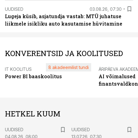
UUDISED
03.08.26, 07:30
Lugeja küsib, asjatundja vastab: MTÜ juhatuse
liikmele isikliku auto kasutamise hüvitamine
KONVERENTSID JA KOOLITUSED
8 akadeemilist tundi
IT KOOLITUS
ÄRIPÄEVA AKADEE
Power BI baaskoolitus
AI võimalused
finantsvaldko
HETKEL KUUM
UUDISED
UUDISED
04.08.26, 08:00
13.07.26, 07:30