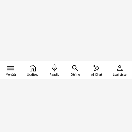
Menüü
Uudised
Raadio
Otsing
AI Chat
Logi sisse
Vana-Lõuna 39/1, 19094 Tallinn
(+372) 667 0111
raamatupidaja@raamatupidaja.ee