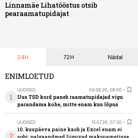
Linnamäe Lihatööstus otsib
pearaamatupidajat
24H
72H
Nädal
ENIMLOETUD
UUDISED
04.08.26, 08:00
1
Uus TSD kord paneb raamatupidajad vigu
parandama kohe, mitte enam kuu lõpus
UUDISED
13.07.26, 07:30
10. kuupäeva paine kaob ja Excel enam ei
2
sobi: palgaandmed liiguvad maksuametisse