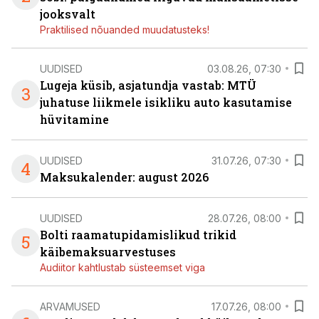
jooksvalt
Praktilised nõuanded muudatusteks!
UUDISED
03.08.26, 07:30
Lugeja küsib, asjatundja vastab: MTÜ
3
juhatuse liikmele isikliku auto kasutamise
hüvitamine
UUDISED
31.07.26, 07:30
4
Maksukalender: august 2026
UUDISED
28.07.26, 08:00
Bolti raamatupidamislikud trikid
5
käibemaksuarvestuses
Audiitor kahtlustab süsteemset viga
ARVAMUSED
17.07.26, 08:00