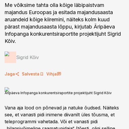
Me võiksime tahta olla kõige läbipaistvam
majandus Euroopas ja esitada majandusaasta
aruandeid kõige kiiremini, näiteks kolm kuud
pärast majandusaasta lõppu, kirjutab Äripäeva
Infopanga konkurentsiraportite projektijuht Sigrid
Kõiv.
Sigrid Kõiv
Jaga
Salvesta
Vihja
Äripäeva Infopanga konkurentsiraportite projektijuht Sigrid Kõiv
Vana aja lood on põnevad ja natuke õudsed. Näiteks
see, et vanasti pidi inimene diivanilt üles tõusma, et
teleprogrammi vahetada. Või et vanasti pidi
„bilansivõimeline raamatupidaja“ (tõesti, oligi selline