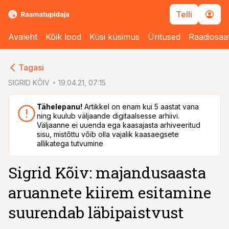
Telli
Avaleht
Kõik lood
Küsi küsimus
Üritused
Raadiosaa
cebook
Tagasi
Twitter)
SIGRID KÕIV
19.04.21, 07:15
kedIn
Tähelepanu!
Artikkel on enam kui 5 aastat vana
ning kuulub väljaande digitaalsesse arhiivi.
ail
Väljaanne ei uuenda ega kaasajasta arhiveeritud
sisu, mistõttu võib olla vajalik kaasaegsete
k
allikatega tutvumine
Sigrid Kõiv: majandusaasta
aruannete kiirem esitamine
suurendab läbipaistvust