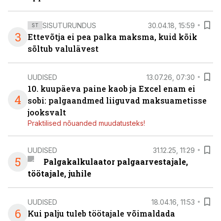
SISUTURUNDUS
30.04.18, 15:59
ST
3
Ettevõtja ei pea palka maksma, kuid kõik
sõltub valulävest
UUDISED
13.07.26, 07:30
10. kuupäeva paine kaob ja Excel enam ei
4
sobi: palgaandmed liiguvad maksuametisse
jooksvalt
Praktilised nõuanded muudatusteks!
UUDISED
31.12.25, 11:29
5
Palgakalkulaator palgaarvestajale,
töötajale, juhile
UUDISED
18.04.16, 11:53
6
Kui palju tuleb töötajale võimaldada