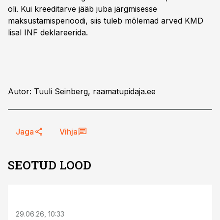
oli. Kui kreeditarve jääb juba järgmisesse
maksustamisperioodi, siis tuleb mõlemad arved KMD
lisal INF deklareerida.
Autor: Tuuli Seinberg, raamatupidaja.ee
Jaga
Vihja
SEOTUD LOOD
ST
29.06.26, 10:33