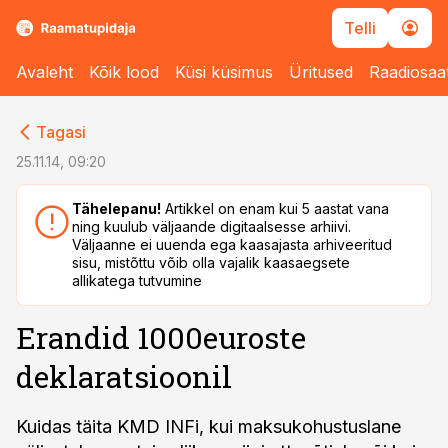
Telli
Avaleht
Kõik lood
Küsi küsimus
Üritused
Raadiosaa
cebook
cebook
Tagasi
Twitter)
Twitter)
25.11.14, 09:20
kedIn
kedIn
Tähelepanu!
Artikkel on enam kui 5 aastat vana
ning kuulub väljaande digitaalsesse arhiivi.
ail
ail
Väljaanne ei uuenda ega kaasajasta arhiveeritud
sisu, mistõttu võib olla vajalik kaasaegsete
k
k
allikatega tutvumine
Erandid 1000euroste
deklaratsioonil
Kuidas täita KMD INFi, kui maksukohustuslane