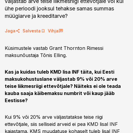
väljastab arve teise liikmesriigi ettevõtjale või kui
ühe perioodi jooksul tehakse samas summas
müügiarve ja kreeditarve?
Jaga
Salvesta
Vihja
Küsimustele vastab Grant Thornton Rimessi
maksunõustaja Tõnis Elling.
Kas ja kuidas tuleb KMD lisa INF täita, kui Eesti
maksukohustuslane väljastab 9% või 20% arve
teise liikmesriigi ettevõtjale? Näiteks ei ole teada
kauba saaja käibemaksu numbrit või kaup jääb
Eestisse?
Kui 9% või 20% arve väljastatakse teise riigi
ettevõtjale, siis selliseid arveid ei pea KMD lisal INF
kajastama. KMS muudatuse kohaselt tuleb lisal INF