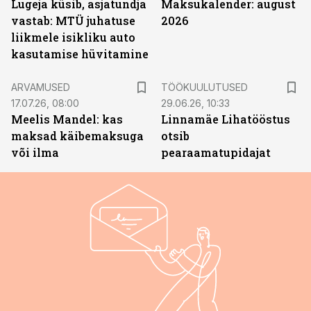
Lugeja küsib, asjatundja
Maksukalender: august
vastab: MTÜ juhatuse
2026
liikmele isikliku auto
kasutamise hüvitamine
ST
ARVAMUSED
TÖÖKUULUTUSED
17.07.26, 08:00
29.06.26, 10:33
Meelis Mandel: kas
Linnamäe Lihatööstus
maksad käibemaksuga
otsib
või ilma
pearaamatupidajat