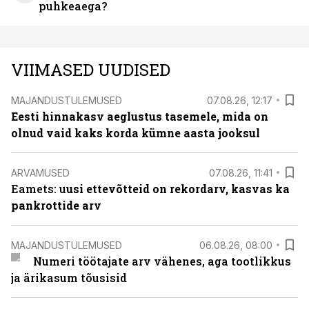
puhkeaega?
VIIMASED UUDISED
MAJANDUSTULEMUSED
07.08.26, 12:17
Eesti hinnakasv aeglustus tasemele, mida on
olnud vaid kaks korda kümne aasta jooksul
ARVAMUSED
07.08.26, 11:41
Eamets: u
usi ettevõtteid on rekordarv, kasvas ka
pankrottide arv
MAJANDUSTULEMUSED
06.08.26, 08:00
Numeri töötajate arv vähenes, aga tootlikkus
ja ärikasum tõusisid