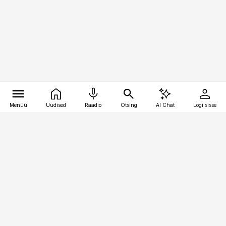
Menüü
Uudised
Raadio
Otsing
AI Chat
Logi sisse
Vana-Lõuna 39/1, 19094 Tallinn
(+372) 667 0111
raamatupidaja@raamatupidaja.ee
Telli
Reklaam
Firmast