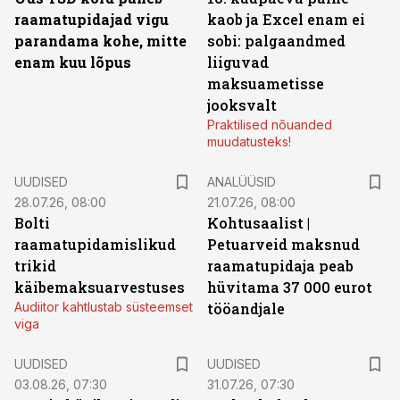
raamatupidajad vigu
kaob ja Excel enam ei
parandama kohe, mitte
sobi: palgaandmed
enam kuu lõpus
liiguvad
maksuametisse
jooksvalt
Praktilised nõuanded
muudatusteks!
UUDISED
ANALÜÜSID
28.07.26, 08:00
21.07.26, 08:00
Bolti
Kohtusaalist
|
raamatupidamislikud
Petuarveid maksnud
trikid
raamatupidaja peab
käibemaksuarvestuses
hüvitama 37 000 eurot
Audiitor kahtlustab süsteemset
tööandjale
viga
UUDISED
UUDISED
03.08.26, 07:30
31.07.26, 07:30