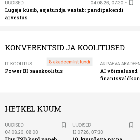
UUDISED
04.08.26, 07:30
Lugeja küsib, asjatundja vastab: pandipakendi
arvestus
KONVERENTSID JA KOOLITUSED
8 akadeemilist tundi
IT KOOLITUS
ÄRIPÄEVA AKADEE
Power BI baaskoolitus
AI võimalused
finantsvaldko
HETKEL KUUM
UUDISED
UUDISED
04.08.26, 08:00
13.07.26, 07:30
Uus TSD kord paneb
10. kuupäeva paine