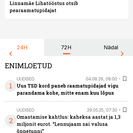
Linnamäe Lihatööstus otsib
pearaamatupidajat
24H
72H
Nädal
ENIMLOETUD
UUDISED
04.08.26, 08:00
1
Uus TSD kord paneb raamatupidajad vigu
parandama kohe, mitte enam kuu lõpus
UUDISED
29.05.25, 07:30
Omastamise kahtlus: kaheksa aastat ja 1,3
2
miljonit eurot. “Lennujaam sai valusa
õppetunni”