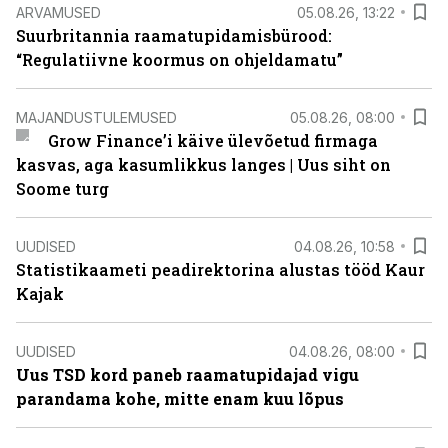
ARVAMUSED
05.08.26, 13:22
Suurbritannia raamatupidamisbürood:
“Regulatiivne koormus on ohjeldamatu”
MAJANDUSTULEMUSED
05.08.26, 08:00
Grow Finance’i käive ülevõetud firmaga
kasvas, aga kasumlikkus langes | Uus siht on
Soome turg
UUDISED
04.08.26, 10:58
Statistikaameti peadirektorina alustas tööd Kaur
Kajak
UUDISED
04.08.26, 08:00
Uus TSD kord paneb raamatupidajad vigu
parandama kohe, mitte enam kuu lõpus