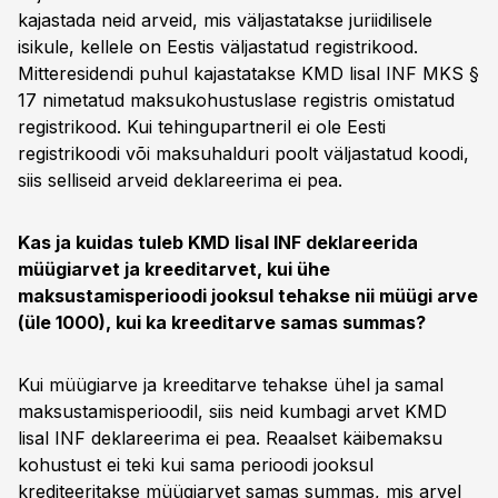
kajastada neid arveid, mis väljastatakse juriidilisele
isikule, kellele on Eestis väljastatud registrikood.
Mitteresidendi puhul kajastatakse KMD lisal INF MKS §
17 nimetatud maksukohustuslase registris omistatud
registrikood. Kui tehingupartneril ei ole Eesti
registrikoodi või maksuhalduri poolt väljastatud koodi,
siis selliseid arveid deklareerima ei pea.
Kas ja kuidas tuleb KMD lisal INF deklareerida
müügiarvet ja kreeditarvet, kui ühe
maksustamisperioodi jooksul tehakse nii müügi arve
(üle 1000), kui ka kreeditarve samas summas?
Kui müügiarve ja kreeditarve tehakse ühel ja samal
maksustamisperioodil, siis neid kumbagi arvet KMD
lisal INF deklareerima ei pea. Reaalset käibemaksu
kohustust ei teki kui sama perioodi jooksul
krediteeritakse müügiarvet samas summas, mis arvel