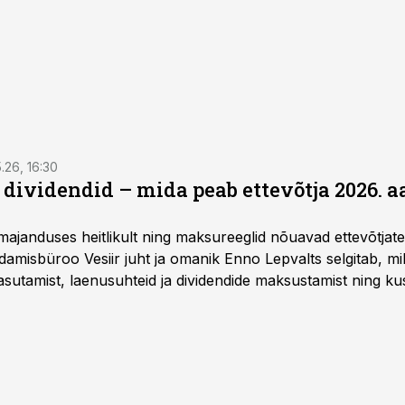
5.26, 16:30
a dividendid – mida peab ettevõtja 2026. 
majanduses heitlikult ning maksureeglid nõuavad ettevõtja
amisbüroo Vesiir juht ja omanik Enno Lepvalts selgitab, mi
sutamist, laenusuhteid ja dividendide maksustamist ning k