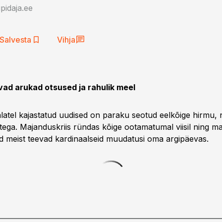
idaja.ee
Salvesta
Vihja
tavad arukad otsused ja rahulik meel
latel kajastatud uudised on paraku seotud eelkõige hirmu, n
tega. Majanduskriis ründas kõige ootamatumal viisil ning ma
jud meist teevad kardinaalseid muudatusi oma argipäevas.