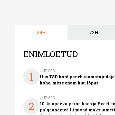
24H
72H
ENIMLOETUD
UUDISED
1
Uus TSD kord paneb raamatupidaj
kohe, mitte enam kuu lõpus
UUDISED
2
10. kuupäeva paine kaob ja Excel en
palgaandmed liiguvad maksuameti