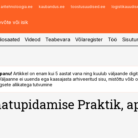
aritehnoloogia.ee
kaubandus.ee
toostusuudised.ee
logistikauudi
Infopank
Radar
iosaated
Videod
Teabevara
Võlaregister
Töö
Sisutu
panu!
Artikkel on enam kui 5 aastat vana ning kuulub väljaande digi
. Väljaanne ei uuenda ega kaasajasta arhiveeritud sisu, mistõttu võib ol
sete allikatega tutvumine
tupidamise Praktik, ap