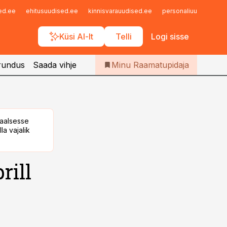
Iseteenindus
sed.ee
ehitusuudised.ee
kinnisvarauudised.ee
personaliuudised.ee
Telli Raamatupidaja
Küsi AI-lt
Telli
Logi sisse
rundus
Saada vihje
Minu Raamatupidaja
taalsesse
la vajalik
rill