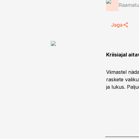
Raamatup
Jaga
Kriisiajal ai
Viimastel näda
raskete valiku
ja lukus. Pal