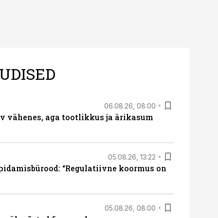
UDISED
06.08.26, 08:00
rv vähenes, aga tootlikkus ja ärikasum
05.08.26, 13:22
pidamisbürood: “Regulatiivne koormus on
05.08.26, 08:00