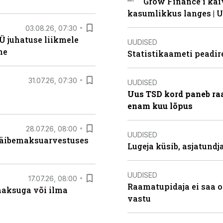
Grow Finance’i käi
kasumlikkus langes | U
03.08.26, 07:30
Ü juhatuse liikmele
UUDISED
ne
Statistikaameti peadir
31.07.26, 07:30
UUDISED
Uus TSD kord paneb ra
enam kuu lõpus
28.07.26, 08:00
UUDISED
 käibemaksuarvestuses
Lugeja küsib, asjatund
UUDISED
17.07.26, 08:00
Raamatupidaja ei saa o
aksuga või ilma
vastu