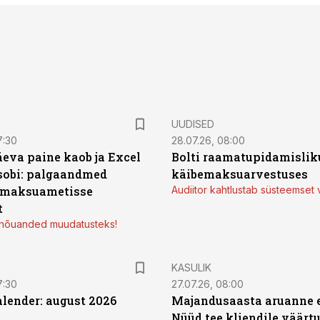
UUDISED
7:30
28.07.26, 08:00
äeva paine kaob ja Excel
Bolti raamatupidamisliku
sobi: palgaandmed
käibemaksuarvestuses
 maksuametisse
Audiitor kahtlustab süsteemset 
t
d nõuanded muudatusteks!
KASULIK
7:30
27.07.26, 08:00
ender: august 2026
Majandusaasta aruanne e
Nüüd tee kliendile väärtu