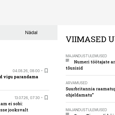
Nädal
VIIMASED U
MAJANDUSTULEMUSED
Numeri töötajate a
tõusisid
04.08.26, 08:00
ad vigu parandama
ARVAMUSED
Suurbritannia raamatu
ohjeldamatu”
13.07.26, 07:30
am ei sobi:
sse jooksvalt
MAJANDUSTULEMUSED