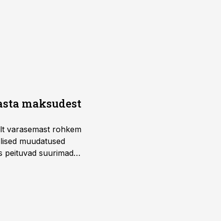
aasta maksudest
telt varasemast rohkem
llised muudatused
us peituvad suurimad