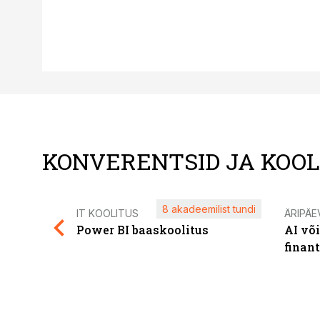
KONVERENTSID JA KOO
8 akadeemilist tundi
IT KOOLITUS
ÄRIPÄE
Power BI baaskoolitus
AI võ
finan