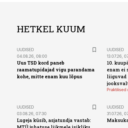
HETKEL KUUM
UUDISED
UUDISED
04.08.26, 08:00
13.07.26, 0
Uus TSD kord paneb
10. kuup
raamatupidajad vigu parandama
enam ei 
kohe, mitte enam kuu lõpus
liiguvad
jooksval
Praktilise
UUDISED
UUDISED
03.08.26, 07:30
31.07.26, 0
Lugeja küsib, asjatundja vastab:
Maksukal
MTÜ juhatuse liikmele isikliku