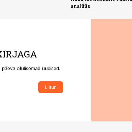
analüüs
KIRJAGA
ti päeva olulisemad uudised.
Liitun