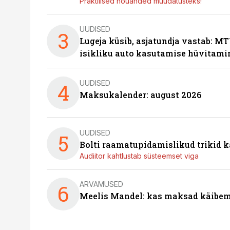
Praktilised nõuanded muudatusteks!
UUDISED
3
Lugeja küsib, asjatundja vastab: MT
isikliku auto kasutamise hüvitami
UUDISED
4
Maksukalender: august 2026
UUDISED
5
Bolti raamatupidamislikud trikid
Audiitor kahtlustab süsteemset viga
ARVAMUSED
6
Meelis Mandel: kas maksad käibem