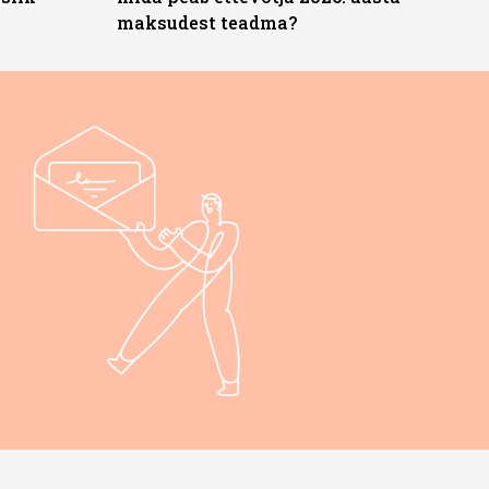
maksudest teadma?