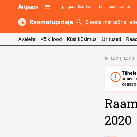
palgauudised.ee
finantsuudised.ee
kaubandus.ee
imelineajalugu.ee
kinnisvarauudised.ee
imelineteadus.ee
Avaleht
Kõik lood
Küsi küsimus
Üritused
Raad
cebook
13.04.20, 14:09
Twitter)
Tähele
kedIn
arhiivi
kaasaeg
ail
Raama
k
2020