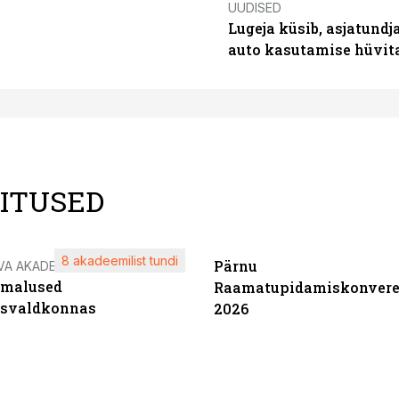
UUDISED
Lugeja küsib, asjatundj
auto kasutamise hüvi
LITUSED
8 akadeemilist tundi
Pärnu
VA AKADEEMIA
imalused
Raamatupidamiskonvere
tsvaldkonnas
2026