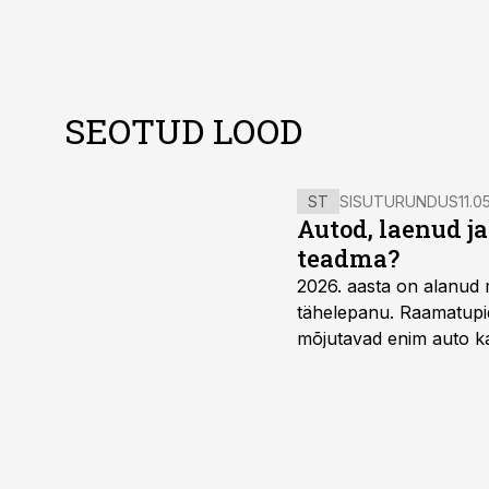
SEOTUD LOOD
ST
SISUTURUNDUS
11.0
Autod, laenud j
teadma?
2026. aasta on alanud 
tähelepanu. Raamatupid
mõjutavad enim auto ka
riskikohad.