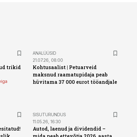
ANALÜÜSID
21.07.26, 08:00
d trikid
Kohtusaalist
|
Petuarveid
maksnud raamatupidaja peab
viga
hüvitama 37 000 eurot tööandjale
ST
SISUTURUNDUS
11.05.26, 16:30
sitatud!
Autod, laenud ja dividendid –
slik
mida peab ettevõtja 2026. aasta