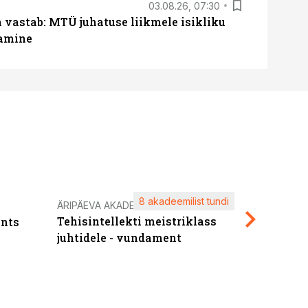
03.08.26, 07:30
a vastab: MTÜ juhatuse liikmele isikliku
tamine
8 akadeemilist tundi
Kasuta ä
ÄRIPÄEVA AKADEEMIA
Tehisintellekti meistriklass
nts
maksuva
juhtidele - vundament