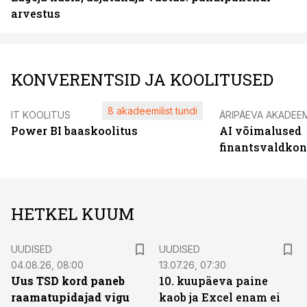
arvestus
KONVERENTSID JA KOOLITUSED
8 akadeemilist tundi
IT KOOLITUS
ÄRIPÄEVA AKADEE
Power BI baaskoolitus
AI võimalused
finantsvaldko
HETKEL KUUM
UUDISED
UUDISED
04.08.26, 08:00
13.07.26, 07:30
Uus TSD kord paneb
10. kuupäeva paine
raamatupidajad vigu
kaob ja Excel enam ei