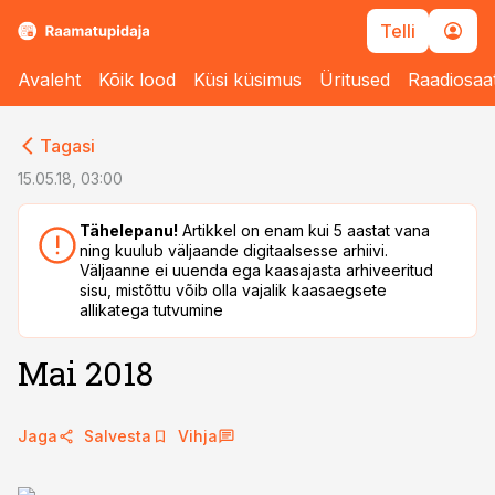
Telli
Avaleht
Kõik lood
Küsi küsimus
Üritused
Raadiosaa
cebook
Tagasi
Twitter)
15.05.18, 03:00
kedIn
Tähelepanu!
Artikkel on enam kui 5 aastat vana
ning kuulub väljaande digitaalsesse arhiivi.
ail
Väljaanne ei uuenda ega kaasajasta arhiveeritud
sisu, mistõttu võib olla vajalik kaasaegsete
k
allikatega tutvumine
Mai 2018
Jaga
Salvesta
Vihja