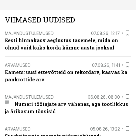
VIIMASED UUDISED
MAJANDUSTULEMUSED
07.08.26, 12:17
Eesti hinnakasv aeglustus tasemele, mida on
olnud vaid kaks korda kümne aasta jooksul
ARVAMUSED
07.08.26, 11:41
Eamets: u
usi ettevõtteid on rekordarv, kasvas ka
pankrottide arv
MAJANDUSTULEMUSED
06.08.26, 08:00
Numeri töötajate arv vähenes, aga tootlikkus
ja ärikasum tõusisid
ARVAMUSED
05.08.26, 13:22
Suurbritannia raamatupidamisbürood: