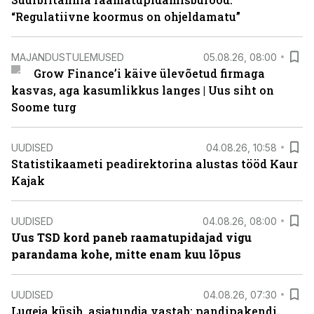
“Regulatiivne koormus on ohjeldamatu”
MAJANDUSTULEMUSED
05.08.26, 08:00
Grow Finance’i käive ülevõetud firmaga
kasvas, aga kasumlikkus langes | Uus siht on
Soome turg
UUDISED
04.08.26, 10:58
Statistikaameti peadirektorina alustas tööd Kaur
Kajak
UUDISED
04.08.26, 08:00
Uus TSD kord paneb raamatupidajad vigu
parandama kohe, mitte enam kuu lõpus
UUDISED
04.08.26, 07:30
Lugeja küsib, asjatundja vastab: pandipakendi