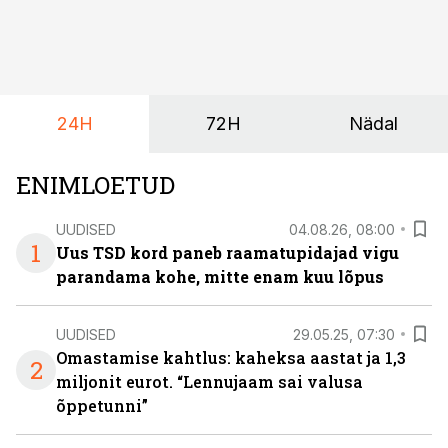
ja omanik Enno Lepvalts selgitab, millised muudatused
mõjutavad enim auto kasutamist, laenusuhteid ja
dividendide maksustamist ning kus peituvad suurimad
riskikohad.
24H
72H
Nädal
ENIMLOETUD
UUDISED
04.08.26, 08:00
1
Uus TSD kord paneb raamatupidajad vigu
parandama kohe, mitte enam kuu lõpus
UUDISED
29.05.25, 07:30
Omastamise kahtlus: kaheksa aastat ja 1,3
2
miljonit eurot. “Lennujaam sai valusa
õppetunni”