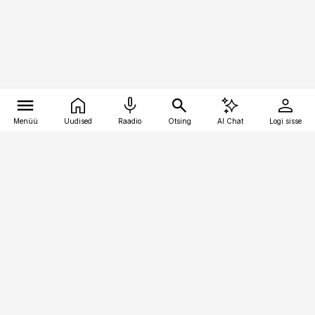
Menüü
Uudised
Raadio
Otsing
AI Chat
Logi sisse
Vana-Lõuna 39/1, 19094 Tallinn
(+372) 667 0111
raamatupidaja@raamatupidaja.ee
Telli
Reklaam
Firmast