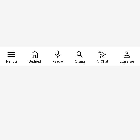
Menüü
Uudised
Raadio
Otsing
AI Chat
Logi sisse
Vana-Lõuna 39/1, 19094 Tallinn
(+372) 667 0111
raamatupidaja@raamatupidaja.ee
Telli
Reklaam
Firmast