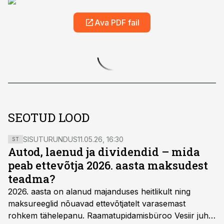
Ava PDF fail
SEOTUD LOOD
SISUTURUNDUS
11.05.26, 16:30
ST
Autod, laenud ja dividendid – mida
peab ettevõtja 2026. aasta maksudest
teadma?
2026. aasta on alanud majanduses heitlikult ning
maksureeglid nõuavad ettevõtjatelt varasemast
rohkem tähelepanu. Raamatupidamisbüroo Vesiir juht