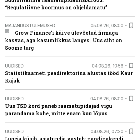
“Regulatiivne koormus on ohjeldamatu”
MAJANDUSTULEMUSED
05.08.26, 08:00
Grow Finance’i käive ülevõetud firmaga
kasvas, aga kasumlikkus langes | Uus siht on
Soome turg
UUDISED
04.08.26, 10:58
Statistikaameti peadirektorina alustas tööd Kaur
Kajak
UUDISED
04.08.26, 08:00
Uus TSD kord paneb raamatupidajad vigu
parandama kohe, mitte enam kuu lõpus
UUDISED
04.08.26, 07:30
Lugeja küsib, asjatundja vastab: pandipakendi