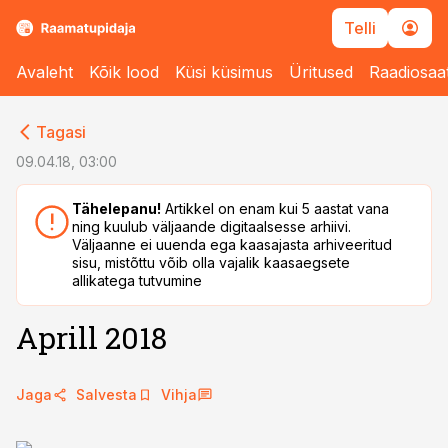
Telli
Avaleht
Kõik lood
Küsi küsimus
Üritused
Raadiosaa
cebook
Tagasi
Twitter)
09.04.18, 03:00
kedIn
Tähelepanu!
Artikkel on enam kui 5 aastat vana
ning kuulub väljaande digitaalsesse arhiivi.
ail
Väljaanne ei uuenda ega kaasajasta arhiveeritud
sisu, mistõttu võib olla vajalik kaasaegsete
k
allikatega tutvumine
Aprill 2018
Jaga
Salvesta
Vihja