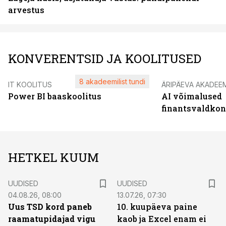
arvestus
KONVERENTSID JA KOOLITUSED
8 akadeemilist tundi
IT KOOLITUS
ÄRIPÄEVA AKADEE
Power BI baaskoolitus
AI võimalused
finantsvaldko
HETKEL KUUM
UUDISED
UUDISED
04.08.26, 08:00
13.07.26, 07:30
Uus TSD kord paneb
10. kuupäeva paine
raamatupidajad vigu
kaob ja Excel enam ei