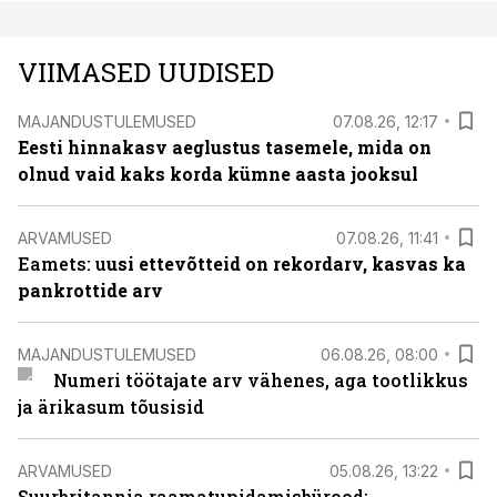
VIIMASED UUDISED
MAJANDUSTULEMUSED
07.08.26, 12:17
Eesti hinnakasv aeglustus tasemele, mida on
olnud vaid kaks korda kümne aasta jooksul
ARVAMUSED
07.08.26, 11:41
Eamets: u
usi ettevõtteid on rekordarv, kasvas ka
pankrottide arv
MAJANDUSTULEMUSED
06.08.26, 08:00
Numeri töötajate arv vähenes, aga tootlikkus
ja ärikasum tõusisid
ARVAMUSED
05.08.26, 13:22
Suurbritannia raamatupidamisbürood: