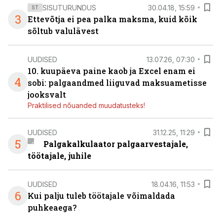
SISUTURUNDUS
30.04.18, 15:59
ST
3
Ettevõtja ei pea palka maksma, kuid kõik
sõltub valulävest
UUDISED
13.07.26, 07:30
10. kuupäeva paine kaob ja Excel enam ei
4
sobi: palgaandmed liiguvad maksuametisse
jooksvalt
Praktilised nõuanded muudatusteks!
UUDISED
31.12.25, 11:29
5
Palgakalkulaator palgaarvestajale,
töötajale, juhile
UUDISED
18.04.16, 11:53
6
Kui palju tuleb töötajale võimaldada
puhkeaega?