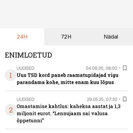
ja omanik Enno Lepvalts selgitab, millised muudatused
mõjutavad enim auto kasutamist, laenusuhteid ja
dividendide maksustamist ning kus peituvad suurimad
riskikohad.
24H
72H
Nädal
ENIMLOETUD
UUDISED
04.08.26, 08:00
1
Uus TSD kord paneb raamatupidajad vigu
parandama kohe, mitte enam kuu lõpus
UUDISED
29.05.25, 07:30
Omastamise kahtlus: kaheksa aastat ja 1,3
2
miljonit eurot. “Lennujaam sai valusa
õppetunni”