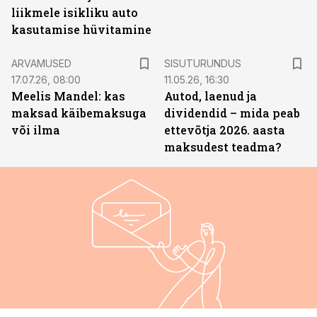
liikmele isikliku auto
kasutamise hüvitamine
ST
ARVAMUSED
SISUTURUNDUS
17.07.26, 08:00
11.05.26, 16:30
Meelis Mandel: kas
Autod, laenud ja
maksad käibemaksuga
dividendid – mida peab
või ilma
ettevõtja 2026. aasta
maksudest teadma?