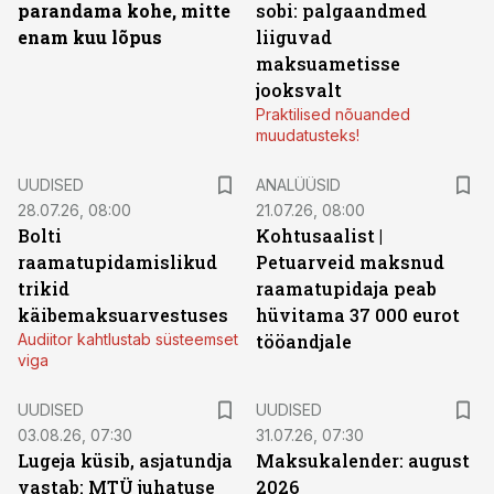
parandama kohe, mitte
sobi: palgaandmed
enam kuu lõpus
liiguvad
maksuametisse
jooksvalt
Praktilised nõuanded
muudatusteks!
UUDISED
ANALÜÜSID
28.07.26, 08:00
21.07.26, 08:00
Bolti
Kohtusaalist
|
raamatupidamislikud
Petuarveid maksnud
trikid
raamatupidaja peab
käibemaksuarvestuses
hüvitama 37 000 eurot
Audiitor kahtlustab süsteemset
tööandjale
viga
UUDISED
UUDISED
03.08.26, 07:30
31.07.26, 07:30
Lugeja küsib, asjatundja
Maksukalender: august
vastab: MTÜ juhatuse
2026