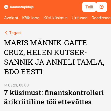
Telli
Avaleht
Kõik lood
Küsi küsimus
Üritused
Raadiosaa
Tagasi
MARIS MÄNNIK-GAITE
CRUZ, HELEN KUTSER-
SANNIK JA ANNELI TAMLA,
BDO EESTI
14.03.23, 08:00
7 küsimust: finantskontrolleri
ärikriitiline töö ettevõttes