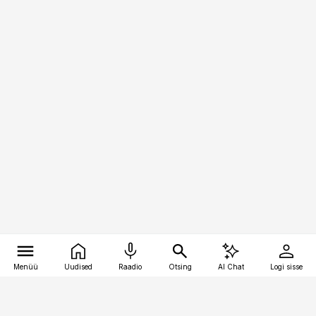
Menüü
Uudised
Raadio
Otsing
AI Chat
Logi sisse