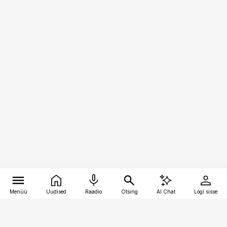
Menüü
Uudised
Raadio
Otsing
AI Chat
Logi sisse