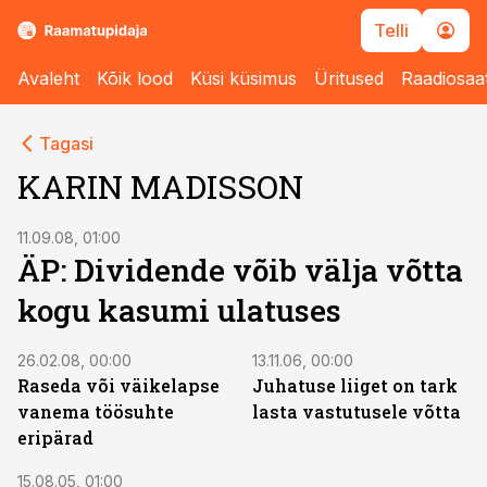
Telli
Avaleht
Kõik lood
Küsi küsimus
Üritused
Raadiosaa
Tagasi
KARIN MADISSON
11.09.08, 01:00
ÄP: Dividende võib välja võtta
kogu kasumi ulatuses
26.02.08, 00:00
13.11.06, 00:00
Raseda või väikelapse
Juhatuse liiget on tark
vanema töösuhte
lasta vastutusele võtta
eripärad
15.08.05, 01:00