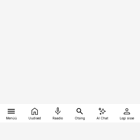
Menüü
Uudised
Raadio
Otsing
AI Chat
Logi sisse