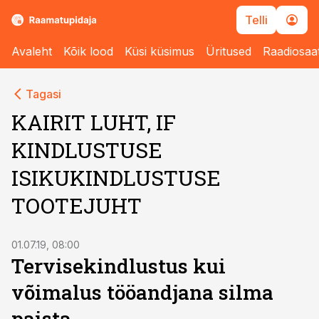
Telli
Avaleht
Kõik lood
Küsi küsimus
Üritused
Raadiosaa
Tagasi
KAIRIT LUHT, IF
KINDLUSTUSE
ISIKUKINDLUSTUSE
TOOTEJUHT
01.07.19, 08:00
Tervisekindlustus kui
võimalus tööandjana silma
paista