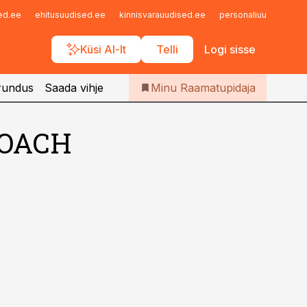
Iseteenindus
sed.ee
ehitusuudised.ee
kinnisvarauudised.ee
personaliuudised.ee
Telli Raamatupidaja
Küsi AI-lt
Telli
Logi sisse
rundus
Saada vihje
Minu Raamatupidaja
COACH