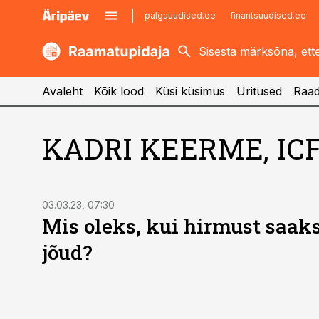
palgauudised.ee
finantsuudised.ee
kaubandus.ee
imelineajalugu.ee
kinnisvarauudised.ee
imelineteadus.ee
Avaleht
Kõik lood
Küsi küsimus
Üritused
Raad
KADRI KEERME, I
03.03.23, 07:30
Mis oleks, kui hirmust saak
jõud?