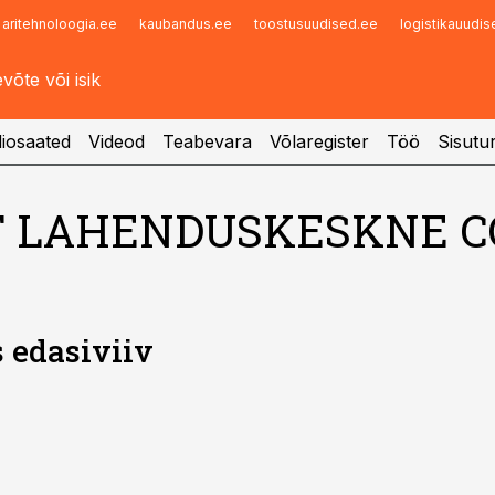
aritehnoloogia.ee
kaubandus.ee
toostusuudised.ee
logistikauudi
Infopank
Radar
iosaated
Videod
Teabevara
Võlaregister
Töö
Sisutu
CF LAHENDUSKESKNE 
s edasiviiv