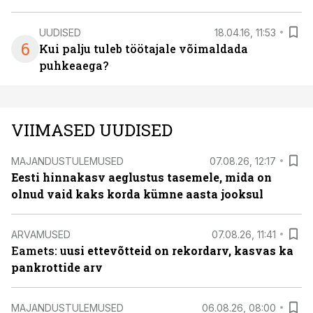
UUDISED
18.04.16, 11:53
6
Kui palju tuleb töötajale võimaldada
puhkeaega?
VIIMASED UUDISED
MAJANDUSTULEMUSED
07.08.26, 12:17
Eesti hinnakasv aeglustus tasemele, mida on
olnud vaid kaks korda kümne aasta jooksul
ARVAMUSED
07.08.26, 11:41
Eamets: u
usi ettevõtteid on rekordarv, kasvas ka
pankrottide arv
MAJANDUSTULEMUSED
06.08.26, 08:00