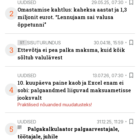
UUDISED
29.05.25, 07:30
Omastamise kahtlus: kaheksa aastat ja 1,3
2
miljonit eurot. “Lennujaam sai valusa
õppetunni”
SISUTURUNDUS
30.04.18, 15:59
ST
3
Ettevõtja ei pea palka maksma, kuid kõik
sõltub valulävest
UUDISED
13.07.26, 07:30
10. kuupäeva paine kaob ja Excel enam ei
4
sobi: palgaandmed liiguvad maksuametisse
jooksvalt
Praktilised nõuanded muudatusteks!
UUDISED
31.12.25, 11:29
5
Palgakalkulaator palgaarvestajale,
töötajale, juhile