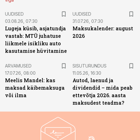
UUDISED
UUDISED
03.08.26, 07:30
31.07.26, 07:30
Lugeja küsib, asjatundja
Maksukalender: august
vastab: MTÜ juhatuse
2026
liikmele isikliku auto
kasutamise hüvitamine
ST
ARVAMUSED
SISUTURUNDUS
17.07.26, 08:00
11.05.26, 16:30
Meelis Mandel: kas
Autod, laenud ja
maksad käibemaksuga
dividendid – mida peab
või ilma
ettevõtja 2026. aasta
maksudest teadma?