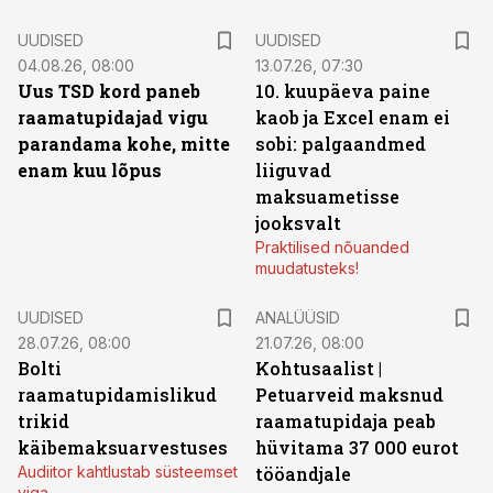
UUDISED
UUDISED
04.08.26, 08:00
13.07.26, 07:30
Uus TSD kord paneb
10. kuupäeva paine
raamatupidajad vigu
kaob ja Excel enam ei
parandama kohe, mitte
sobi: palgaandmed
enam kuu lõpus
liiguvad
maksuametisse
jooksvalt
Praktilised nõuanded
muudatusteks!
UUDISED
ANALÜÜSID
28.07.26, 08:00
21.07.26, 08:00
Bolti
Kohtusaalist
|
raamatupidamislikud
Petuarveid maksnud
trikid
raamatupidaja peab
käibemaksuarvestuses
hüvitama 37 000 eurot
Audiitor kahtlustab süsteemset
tööandjale
viga