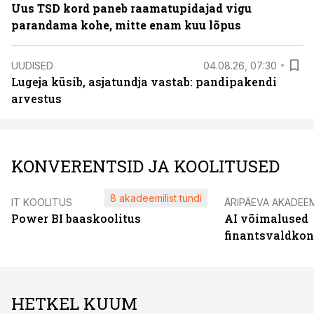
Uus TSD kord paneb raamatupidajad vigu
parandama kohe, mitte enam kuu lõpus
UUDISED
04.08.26, 07:30
Lugeja küsib, asjatundja vastab: pandipakendi
arvestus
KONVERENTSID JA KOOLITUSED
8 akadeemilist tundi
IT KOOLITUS
ÄRIPÄEVA AKADEE
Power BI baaskoolitus
AI võimalused
finantsvaldko
HETKEL KUUM