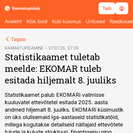
Telli
Avaleht
Kõik lood
Küsi küsimus
Üritused
Raadiosaa
cebook
Tagasi
Twitter)
RAAMATUPIDAMINE
07.07.26, 07:30
Statistikaamet tuletab
kedIn
meelde: EKOMAR tuleb
ail
esitada hiljemalt 8. juuliks
k
Statistikaamet palub EKOMARi valimisse
kuuluvatel ettevõtetel esitada 2025. aasta
andmed hiljemalt 8. juuliks. EKOMARi küsimustik
on üks olulisemaid iga-aastaseid statistikatöid,
millega kogutakse detailseid näitajaid ettevõtete
tulude ja kulude struktuuri, finantsseisu ning