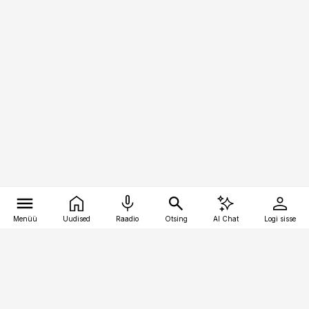
Menüü
Uudised
Raadio
Otsing
AI Chat
Logi sisse
Vana-Lõuna 39/1, 19094 Tallinn
(+372) 667 0111