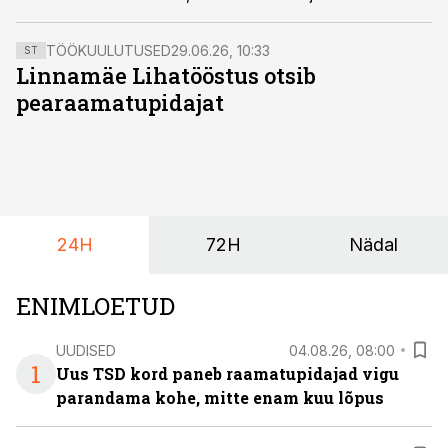
Sihtasutusel kolm toetusmeedet kokku summas 10
miljonit eurot.
TÖÖKUULUTUSED
29.06.26, 10:33
ST
Linnamäe Lihatööstus otsib
pearaamatupidajat
24H
72H
Nädal
ENIMLOETUD
UUDISED
04.08.26, 08:00
1
Uus TSD kord paneb raamatupidajad vigu
parandama kohe, mitte enam kuu lõpus