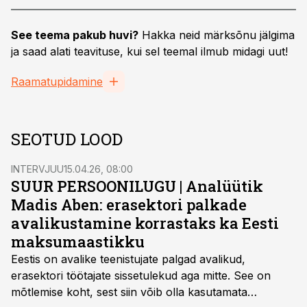
See teema pakub huvi?
Hakka neid märksõnu jälgima
ja saad alati teavituse, kui sel teemal ilmub midagi uut!
Raamatupidamine
SEOTUD LOOD
INTERVJUU
15.04.26, 08:00
SUUR PERSOONILUGU | Analüütik
Madis Aben: erasektori palkade
avalikustamine korrastaks ka Eesti
maksumaastikku
Eestis on avalike teenistujate palgad avalikud,
erasektori töötajate sissetulekud aga mitte. See on
mõtlemise koht, sest siin võib olla kasutamata