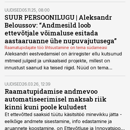
potentsiaali, et maksukoormuse jaguneks õiglasemalt,
arutleb Madis Aben, rahandusministeeriumi
UUDISED
05.11.25, 08:00
fiskaalpoliitika analüütik.
SUUR PERSOONILUGU | Aleksandr
Beloussov: “Andmesild loob
ettevõtjale võimaluse esitada
aastaaruanne ühe nupuvajutusega”
Raamatupidajate töö lihtsustamine on tema südameasi
Aleksandri eestvedamsiel on äriregister ellu kutsunud
mitmeid julgeid ja unikaalseid projekte, millest on
innustust saanud ka teised riigid. Nüüd on tema
meeskonnal käsil arendus, mis toob pöördelisi
muudatusi andmevahetuses riigiga.
UUDISED
26.03.26, 12:39
Raamatupidamise andmevoo
automatiseerimisel maksab riik
kinni kuni poole kuludest
Et ettevõtted saaksid tüütu käsitsitöö minevikku jätta -
eelkõige andmete sisestamine, info edastamine ja
aruannete koostamine, on Ettevõtluse ja Innovatsiooni