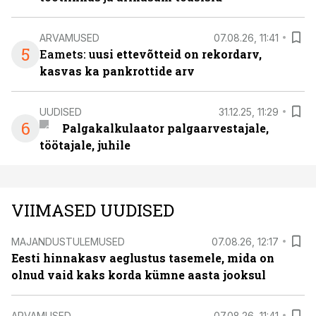
ARVAMUSED
07.08.26, 11:41
5
Eamets: u
usi ettevõtteid on rekordarv,
kasvas ka pankrottide arv
UUDISED
31.12.25, 11:29
6
Palgakalkulaator palgaarvestajale,
töötajale, juhile
VIIMASED UUDISED
MAJANDUSTULEMUSED
07.08.26, 12:17
Eesti hinnakasv aeglustus tasemele, mida on
olnud vaid kaks korda kümne aasta jooksul
ARVAMUSED
07.08.26, 11:41