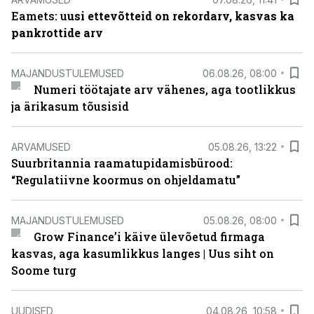
Eamets: u
usi ettevõtteid on rekordarv, kasvas ka
pankrottide arv
MAJANDUSTULEMUSED
06.08.26, 08:00
Numeri töötajate arv vähenes, aga tootlikkus
ja ärikasum tõusisid
ARVAMUSED
05.08.26, 13:22
Suurbritannia raamatupidamisbürood:
“Regulatiivne koormus on ohjeldamatu”
MAJANDUSTULEMUSED
05.08.26, 08:00
Grow Finance’i käive ülevõetud firmaga
kasvas, aga kasumlikkus langes | Uus siht on
Soome turg
UUDISED
04.08.26, 10:58