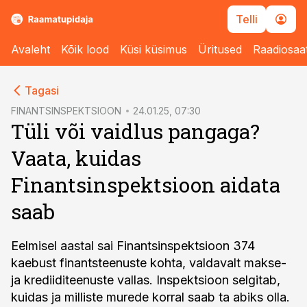
Telli
Avaleht
Kõik lood
Küsi küsimus
Üritused
Raadiosaa
cebook
Tagasi
Twitter)
FINANTSINSPEKTSIOON
24.01.25, 07:30
Tüli või vaidlus pangaga?
kedIn
Vaata, kuidas
ail
Finantsinspektsioon aidata
k
saab
Eelmisel aastal sai Finantsinspektsioon 374
kaebust finantsteenuste kohta, valdavalt makse-
ja krediiditeenuste vallas. Inspektsioon selgitab,
kuidas ja milliste murede korral saab ta abiks olla.