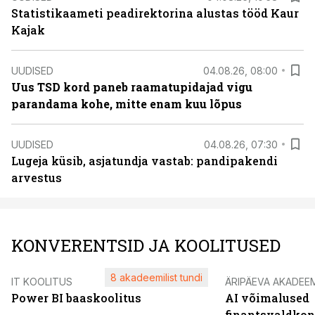
Statistikaameti peadirektorina alustas tööd Kaur
Kajak
UUDISED
04.08.26, 08:00
Uus TSD kord paneb raamatupidajad vigu
parandama kohe, mitte enam kuu lõpus
UUDISED
04.08.26, 07:30
Lugeja küsib, asjatundja vastab: pandipakendi
arvestus
KONVERENTSID JA KOOLITUSED
8 akadeemilist tundi
IT KOOLITUS
ÄRIPÄEVA AKADEE
Power BI baaskoolitus
AI võimalused
finantsvaldko