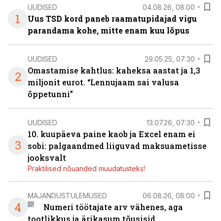
UUDISED
04.08.26, 08:00
1
Uus TSD kord paneb raamatupidajad vigu
parandama kohe, mitte enam kuu lõpus
UUDISED
29.05.25, 07:30
Omastamise kahtlus: kaheksa aastat ja 1,3
2
miljonit eurot. “Lennujaam sai valusa
õppetunni”
UUDISED
13.07.26, 07:30
10. kuupäeva paine kaob ja Excel enam ei
3
sobi: palgaandmed liiguvad maksuametisse
jooksvalt
Praktilised nõuanded muudatusteks!
MAJANDUSTULEMUSED
06.08.26, 08:00
4
Numeri töötajate arv vähenes, aga
tootlikkus ja ärikasum tõusisid