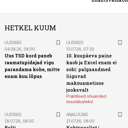
HETKEL KUUM
UUDISED
UUDISED
04.08.26, 08:00
13.07.26, 07:30
Uus TSD kord paneb
10. kuupäeva paine
raamatupidajad vigu
kaob ja Excel enam ei
parandama kohe, mitte
sobi: palgaandmed
enam kuu lõpus
liiguvad
maksuametisse
jooksvalt
Praktilised nõuanded
muudatusteks!
UUDISED
ANALÜÜSID
28.07.26, 08:00
21.07.26, 08:00
Bolti
Kohtusaalist
|