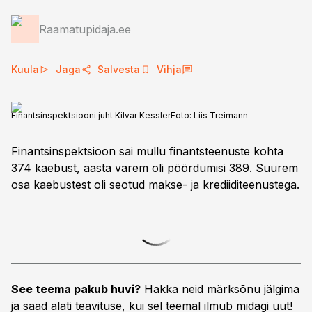
Raamatupidaja.ee
Kuula
Jaga
Salvesta
Vihja
Finantsinspektsiooni juht Kilvar Kessler
Foto:
Liis Treimann
Finantsinspektsioon sai mullu finantsteenuste kohta
374 kaebust, aasta varem oli pöördumisi 389. Suurem
osa kaebustest oli seotud makse- ja krediiditeenustega.
See teema pakub huvi?
Hakka neid märksõnu jälgima
ja saad alati teavituse, kui sel teemal ilmub midagi uut!