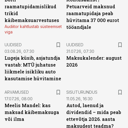
raamatupidamislikud
Petuarveid maksnud
trikid
raamatupidaja peab
käibemaksuarvestuses
hüvitama 37 000 eurot
Audiitor kahtlustab süsteemset
tööandjale
viga
UUDISED
UUDISED
03.08.26, 07:30
31.07.26, 07:30
Lugeja küsib, asjatundja
Maksukalender: august
vastab: MTÜ juhatuse
2026
liikmele isikliku auto
kasutamise hüvitamine
ST
ARVAMUSED
SISUTURUNDUS
17.07.26, 08:00
11.05.26, 16:30
Meelis Mandel: kas
Autod, laenud ja
maksad käibemaksuga
dividendid – mida peab
või ilma
ettevõtja 2026. aasta
maksudest teadma?