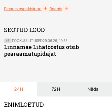
Finantsinspektsioon
finants
SEOTUD LOOD
TÖÖKUULUTUSED
29.06.26, 10:33
ST
Linnamäe Lihatööstus otsib
pearaamatupidajat
24H
72H
Nädal
ENIMLOETUD