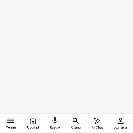
Menüü
Uudised
Raadio
Otsing
AI Chat
Logi sisse