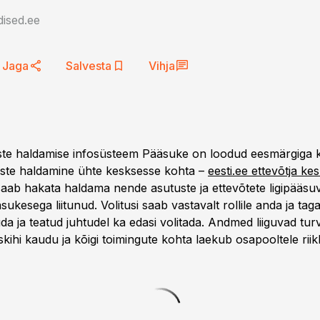
ised.ee
Jaga
Salvesta
Vihja
uste haldamise infosüsteem Pääsuke on loodud eesmärgiga
tuste haldamine ühte kesksesse kohta –
eesti.ee ettevõtja k
 saab hakata haldama nende asutuste ja ettevõtete ligipääsuv
ukesega liitunud. Volitusi saab vastavalt rollile anda ja taga
da ja teatud juhtudel ka edasi volitada. Andmed liiguvad turv
hi kaudu ja kõigi toimingute kohta laekub osapooltele riikl