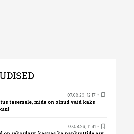
UDISED
07.08.26, 12:17
tus tasemele, mida on olnud vaid kaks
ksul
07.08.26, 11:41
id on rekordarv, kasvas ka pankrottide arv