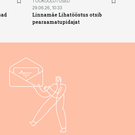
TÖÖKUULUTUSED
29.06.26, 10:33
sad
Linnamäe Lihatööstus otsib
pearaamatupidajat