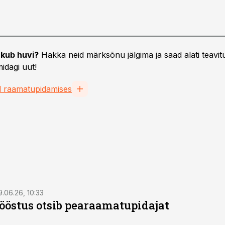
kub huvi?
Hakka neid märksõnu jälgima ja saad alati teavitu
idagi uut!
d raamatupidamises
9.06.26, 10:33
östus otsib pearaamatupidajat