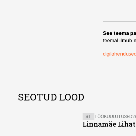
See teema pa
teemal ilmub m
digilahenduse
SEOTUD LOOD
ST
TÖÖKUULUTUSED
2
Linnamäe Lihatö