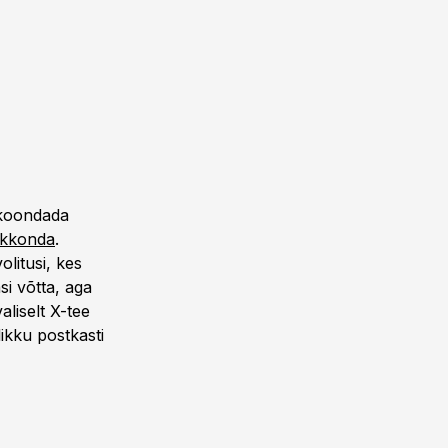
 koondada
eskkonda
.
olitusi, kes
si võtta, aga
aliselt X-tee
ikku postkasti