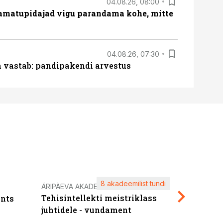
04.08.26, 08:00
amatupidajad vigu parandama kohe, mitte
04.08.26, 07:30
ja vastab: pandipakendi arvestus
8 akadeemilist tundi
Kasuta ä
ÄRIPÄEVA AKADEEMIA
Tehisintellekti meistriklass
nts
maksuva
juhtidele - vundament