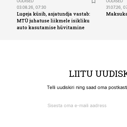
UUDISED
UUDISED
03.08.26, 07:30
31.07.26, 0
Lugeja küsib, asjatundja vastab:
Maksukal
MTÜ juhatuse liikmele isikliku
auto kasutamise hüvitamine
LIITU UUDIS
Telli uudiskiri ning saad oma postkas