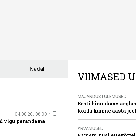
Nädal
VIIMASED U
MAJANDUSTULEMUSED
Eesti hinnakasv aeglus
korda kümne aasta joo
04.08.26, 08:00
ad vigu parandama
ARVAMUSED
Eamets: u
usi ettevõtte