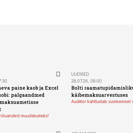
UUDISED
7:30
28.07.26, 08:00
äeva paine kaob ja Excel
Bolti raamatupidamisliku
sobi: palgaandmed
käibemaksuarvestuses
 maksuametisse
Audiitor kahtlustab süsteemset 
t
d nõuanded muudatusteks!