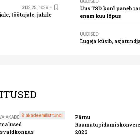
UUDISED
31.12.25, 11:29
Uus TSD kord paneb ra
le, töötajale, juhile
enam kuu lõpus
UUDISED
Lugeja küsib, asjatund
LITUSED
8 akadeemilist tundi
Pärnu
VA AKADEEMIA
imalused
Raamatupidamiskonvere
tsvaldkonnas
2026