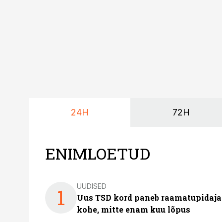
24H
72H
ENIMLOETUD
UUDISED
1
Uus TSD kord paneb raamatupidaj
kohe, mitte enam kuu lõpus