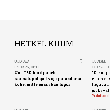
HETKEL KUUM
UUDISED
UUDISED
04.08.26, 08:00
13.07.26, 0
Uus TSD kord paneb
10. kuup
raamatupidajad vigu parandama
enam ei 
kohe, mitte enam kuu lõpus
liiguvad
jooksval
Praktilise