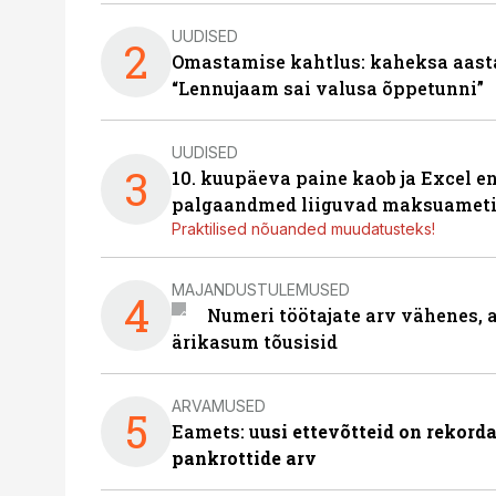
UUDISED
2
Omastamise kahtlus: kaheksa aastat 
“Lennujaam sai valusa õppetunni”
UUDISED
3
10. kuupäeva paine kaob ja Excel en
palgaandmed liiguvad maksuameti
Praktilised nõuanded muudatusteks!
MAJANDUSTULEMUSED
4
Numeri töötajate arv vähenes, a
ärikasum tõusisid
ARVAMUSED
5
Eamets: u
usi ettevõtteid on rekord
pankrottide arv