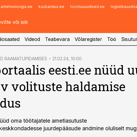
aritehnoloogia.ee
kaubandus.ee
toostusuudised.ee
logistikauudi
Infopank
Radar
iosaated
Videod
Teabevara
Võlaregister
Töö
Sisutu
ED RAAMATUPIDAMISES
21.02.24, 10:00
portaalis eesti.ee nüüd u
 volituste haldamise
ndus
nüüd oma töötajatele ametiasutuste
skeskkondadesse juurdepääsude andmine oluliselt mu