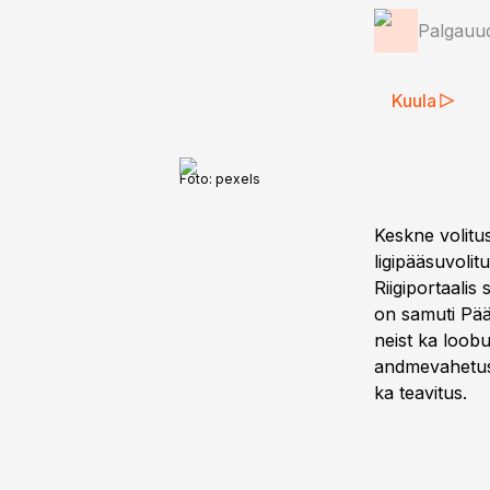
Palgauud
Kuula
Foto:
pexels
Keskne volit
ligipääsuvoli
Riigiportaalis
on samuti Pääs
neist ka loobu
andmevahetuski
ka teavitus.