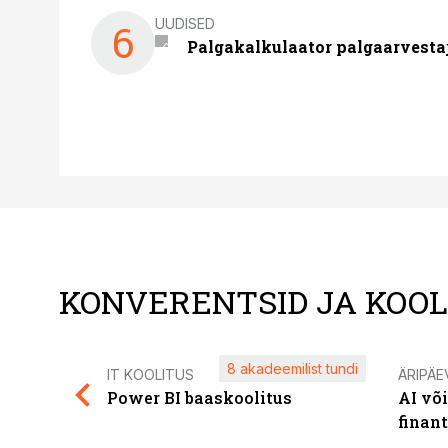
UUDISED
6
Palgakalkulaator palgaarvestaja
KONVERENTSID JA KOO
8 akadeemilist tundi
IT KOOLITUS
ÄRIPÄE
Power BI baaskoolitus
AI võ
finan