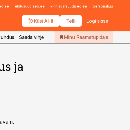
Iseteenindus
sed.ee
ehitusuudised.ee
kinnisvarauudised.ee
personaliuudised.ee
Telli Raamatupidaja
Küsi AI-lt
Telli
Logi sisse
rundus
Saada vihje
Minu Raamatupidaja
us ja
gavam.