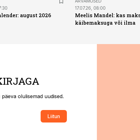
ARVAMUSED
7:30
17.07.26, 08:00
ender: august 2026
Meelis Mandel: kas mak
käibemaksuga või ilma
KIRJAGA
ti päeva olulisemad uudised.
Liitun