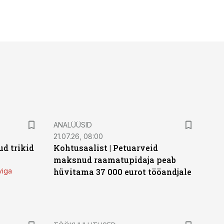
ANALÜÜSID
21.07.26, 08:00
d trikid
Kohtusaalist
|
Petuarveid
maksnud raamatupidaja peab
viga
hüvitama 37 000 eurot tööandjale
ST