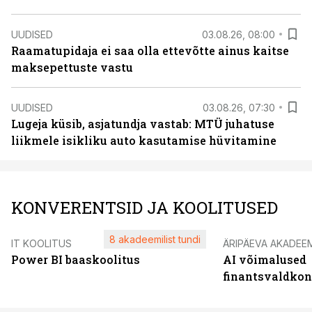
UUDISED
03.08.26, 08:00
Raamatupidaja ei saa olla ettevõtte ainus kaitse
maksepettuste vastu
UUDISED
03.08.26, 07:30
Lugeja küsib, asjatundja vastab: MTÜ juhatuse
liikmele isikliku auto kasutamise hüvitamine
KONVERENTSID JA KOOLITUSED
8 akadeemilist tundi
IT KOOLITUS
ÄRIPÄEVA AKADEE
Power BI baaskoolitus
AI võimalused
finantsvaldko