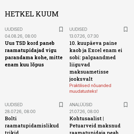
HETKEL KUUM
UUDISED
UUDISED
04.08.26, 08:00
13.07.26, 07:30
Uus TSD kord paneb
10. kuupäeva paine
raamatupidajad vigu
kaob ja Excel enam ei
parandama kohe, mitte
sobi: palgaandmed
enam kuu lõpus
liiguvad
maksuametisse
jooksvalt
Praktilised nõuanded
muudatusteks!
UUDISED
ANALÜÜSID
28.07.26, 08:00
21.07.26, 08:00
Bolti
Kohtusaalist
|
raamatupidamislikud
Petuarveid maksnud
trikid
raamatupidaja peab