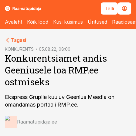
Telli
Avaleht
Kõik lood
Küsi küsimus
Üritused
Raadiosaa
cebook
Tagasi
Twitter)
KONKURENTS
05.08.22, 08:00
Konkurentsiamet andis
kedIn
Geeniusele loa RMP.ee
ail
ostmiseks
k
Ekspress Grupile kuuluv Geenius Meedia on
omandamas portaali RMP.ee.
Raamatupidaja.ee