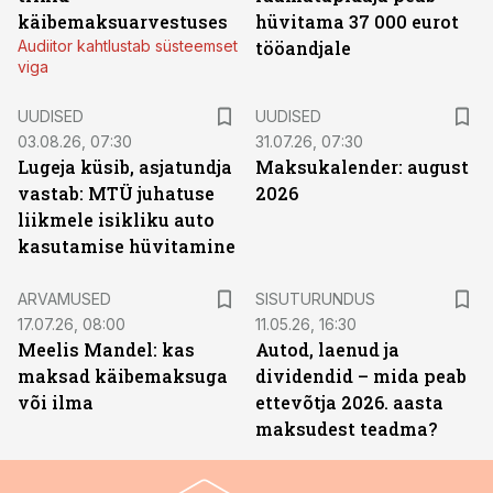
käibemaksuarvestuses
hüvitama 37 000 eurot
Audiitor kahtlustab süsteemset
tööandjale
viga
UUDISED
UUDISED
03.08.26, 07:30
31.07.26, 07:30
Lugeja küsib, asjatundja
Maksukalender: august
vastab: MTÜ juhatuse
2026
liikmele isikliku auto
kasutamise hüvitamine
ST
ARVAMUSED
SISUTURUNDUS
17.07.26, 08:00
11.05.26, 16:30
Meelis Mandel: kas
Autod, laenud ja
maksad käibemaksuga
dividendid – mida peab
või ilma
ettevõtja 2026. aasta
maksudest teadma?