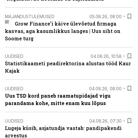
MAJANDUSTULEMUSED
05.08.26, 08:00
Grow Finance’i käive ülevõetud firmaga
kasvas, aga kasumlikkus langes | Uus siht on
Soome turg
UUDISED
04.08.26, 10:58
Statistikaameti peadirektorina alustas tööd Kaur
Kajak
UUDISED
04.08.26, 08:00
Uus TSD kord paneb raamatupidajad vigu
parandama kohe, mitte enam kuu lõpus
UUDISED
04.08.26, 07:30
Lugeja küsib, asjatundja vastab: pandipakendi
arvestus