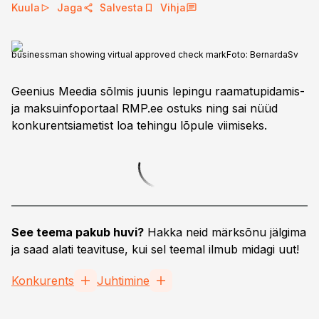
Kuula
Jaga
Salvesta
Vihja
businessman showing virtual approved check mark
Foto:
BernardaSv
Geenius Meedia sõlmis juunis lepingu raamatupidamis-
ja maksuinfoportaal RMP.ee ostuks ning sai nüüd
konkurentsiametist loa tehingu lõpule viimiseks.
See teema pakub huvi?
Hakka neid märksõnu jälgima
ja saad alati teavituse, kui sel teemal ilmub midagi uut!
Konkurents
Juhtimine