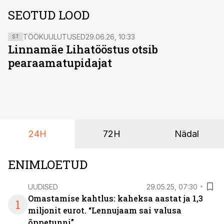
SEOTUD LOOD
TÖÖKUULUTUSED
29.06.26, 10:33
ST
Linnamäe Lihatööstus otsib
pearaamatupidajat
24H
72H
Nädal
ENIMLOETUD
UUDISED
29.05.25, 07:30
Omastamise kahtlus: kaheksa aastat ja 1,3
1
miljonit eurot. “Lennujaam sai valusa
õppetunni”