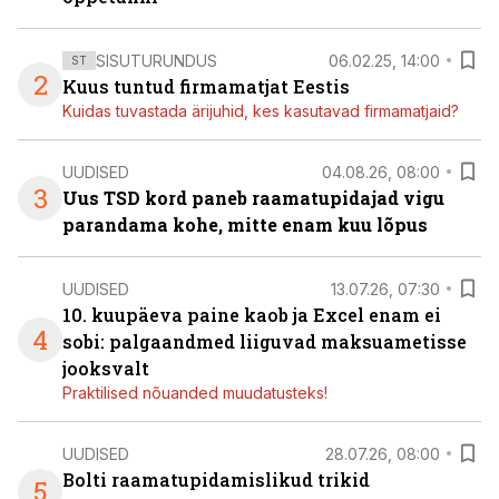
SISUTURUNDUS
06.02.25, 14:00
ST
2
Kuus tuntud firmamatjat Eestis
Kuidas tuvastada ärijuhid, kes kasutavad firmamatjaid?
UUDISED
04.08.26, 08:00
3
Uus TSD kord paneb raamatupidajad vigu
parandama kohe, mitte enam kuu lõpus
UUDISED
13.07.26, 07:30
10. kuupäeva paine kaob ja Excel enam ei
4
sobi: palgaandmed liiguvad maksuametisse
jooksvalt
Praktilised nõuanded muudatusteks!
UUDISED
28.07.26, 08:00
Bolti raamatupidamislikud trikid
5