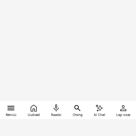
Menüü
Uudised
Raadio
Otsing
AI Chat
Logi sisse