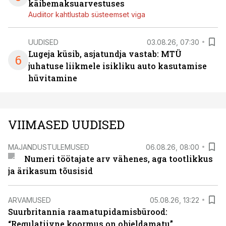
käibemaksuarvestuses
Audiitor kahtlustab süsteemset viga
UUDISED
03.08.26, 07:30
Lugeja küsib, asjatundja vastab: MTÜ
6
juhatuse liikmele isikliku auto kasutamise
hüvitamine
VIIMASED UUDISED
MAJANDUSTULEMUSED
06.08.26, 08:00
Numeri töötajate arv vähenes, aga tootlikkus
ja ärikasum tõusisid
ARVAMUSED
05.08.26, 13:22
Suurbritannia raamatupidamisbürood:
“Regulatiivne koormus on ohjeldamatu”