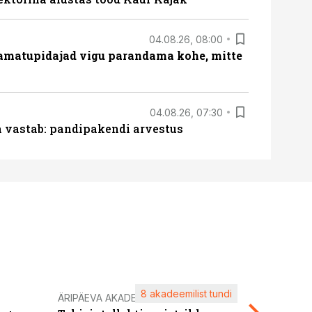
04.08.26, 08:00
amatupidajad vigu parandama kohe, mitte
04.08.26, 07:30
ja vastab: pandipakendi arvestus
8 akadeemilist tundi
Kasuta ä
ÄRIPÄEVA AKADEEMIA