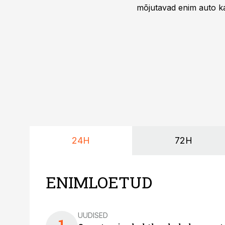
mõjutavad enim auto ka
riskikohad.
24H
72H
ENIMLOETUD
UUDISED