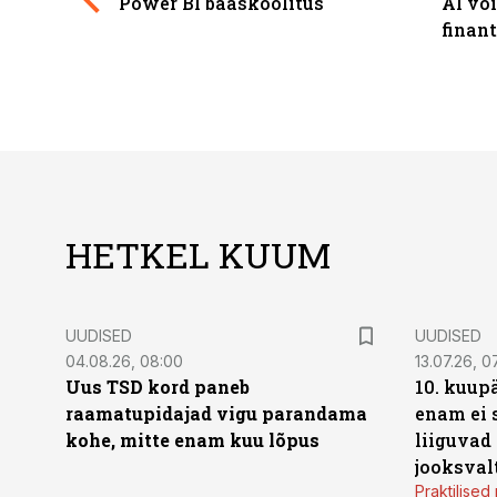
Power BI baaskoolitus
AI võ
finan
HETKEL KUUM
UUDISED
UUDISED
04.08.26, 08:00
13.07.26, 0
Uus TSD kord paneb
10. kuup
raamatupidajad vigu parandama
enam ei 
kohe, mitte enam kuu lõpus
liiguvad
jooksval
Praktilise