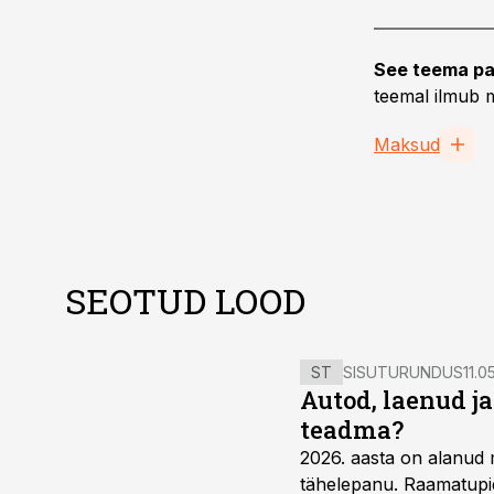
See teema pa
teemal ilmub m
Maksud
SEOTUD LOOD
ST
SISUTURUNDUS
11.0
Autod, laenud j
teadma?
2026. aasta on alanud 
tähelepanu. Raamatupid