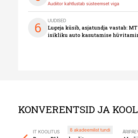
Audiitor kahtlustab süsteemset viga
UUDISED
6
Lugeja küsib, asjatundja vastab: MT
isikliku auto kasutamise hüvitami
KONVERENTSID JA KOO
8 akadeemilist tundi
IT KOOLITUS
ÄRIPÄE