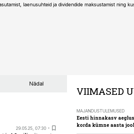
sutamist, laenusuhteid ja dividendide maksustamist ning k
Nädal
VIIMASED U
MAJANDUSTULEMUSED
Eesti hinnakasv aeglus
korda kümne aasta joo
29.05.25, 07:30