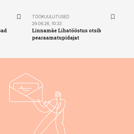
ST
TÖÖKUULUTUSED
29.06.26, 10:33
sad
Linnamäe Lihatööstus otsib
pearaamatupidajat