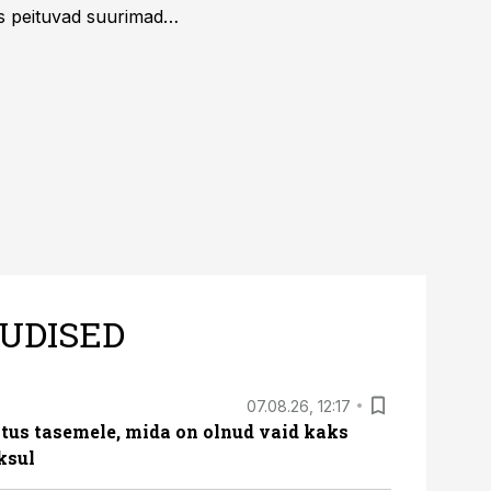
us peituvad suurimad
UDISED
07.08.26, 12:17
tus tasemele, mida on olnud vaid kaks
ksul