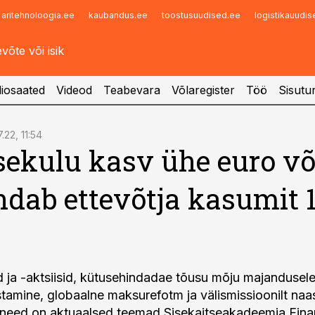
aritehnoloogia.ee
kaubandus.ee
toostusuudised.ee
logistikauudi
Infopank
Radar
iosaated
Videod
Teabevara
Võlaregister
Töö
Sisutu
.22, 11:54
ekulu kasv ühe euro võ
dab ettevõtja kasumit 1
 ja -aktsiisid, kütusehindadae tõusu mõju majandusele
amine, globaalne maksurefotm ja välismissioonilt naa
 need on aktuaalsed teemad Sisekaitseakadeemia Fina