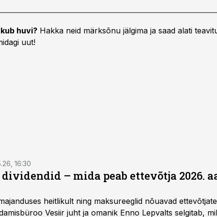
kub huvi?
Hakka neid märksõnu jälgima ja saad alati teavitu
idagi uut!
5.26, 16:30
a dividendid – mida peab ettevõtja 2026. 
majanduses heitlikult ning maksureeglid nõuavad ettevõtja
amisbüroo Vesiir juht ja omanik Enno Lepvalts selgitab, mi