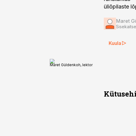
üliõpilaste l
Maret G
Sisekaits
Kuula
Maret Güldenkoh, lektor
Kütusehi