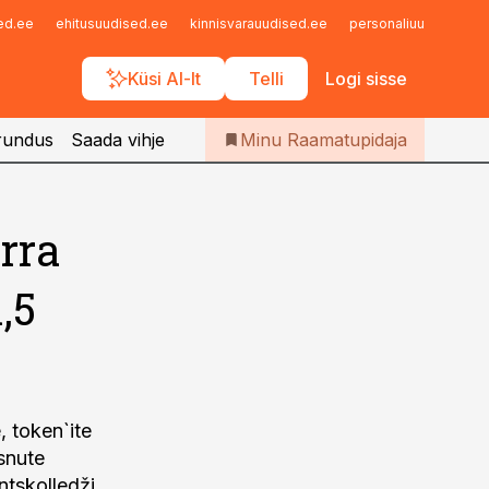
Iseteenindus
sed.ee
ehitusuudised.ee
kinnisvarauudised.ee
personaliuudised.ee
Telli Raamatupidaja
Küsi AI-lt
Telli
Logi sisse
rundus
Saada vihje
Minu Raamatupidaja
rra
,5
, token`ite
snute
ntskolledži