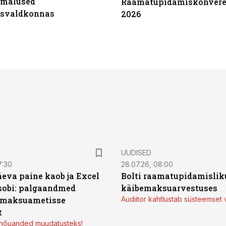
imalused
Raamatupidamiskonvere
tsvaldkonnas
2026
UUDISED
7:30
28.07.26, 08:00
äeva paine kaob ja Excel
Bolti raamatupidamisliku
sobi: palgaandmed
käibemaksuarvestuses
 maksuametisse
Audiitor kahtlustab süsteemset 
t
d nõuanded muudatusteks!