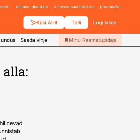
Iseteenindus
sed.ee
ehitusuudised.ee
kinnisvarauudised.ee
personaliuudised.ee
Telli Raamatupidaja
Küsi AI-lt
Telli
Logi sisse
rundus
Saada vihje
Minu Raamatupidaja
 alla:
hilinevad.
unnistab
nud