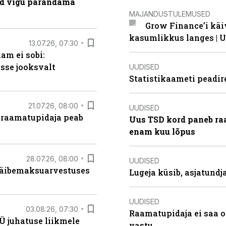
ad vigu parandama
MAJANDUSTULEMUSED
Grow Finance’i käi
kasumlikkus langes | U
13.07.26, 07:30
am ei sobi:
sse jooksvalt
UUDISED
Statistikaameti peadir
21.07.26, 08:00
UUDISED
 raamatupidaja peab
Uus TSD kord paneb ra
enam kuu lõpus
28.07.26, 08:00
UUDISED
 käibemaksuarvestuses
Lugeja küsib, asjatund
UUDISED
03.08.26, 07:30
Raamatupidaja ei saa o
Ü juhatuse liikmele
vastu