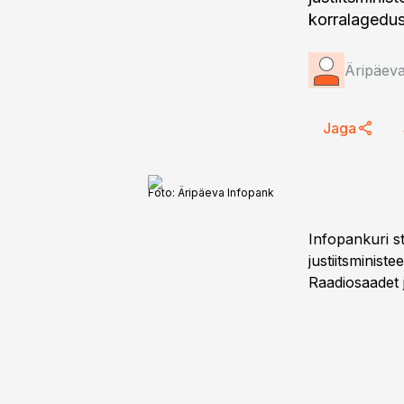
korralagedus
Äripäev
Jaga
Foto:
Äripäeva Infopank
Infopankuri st
justiitsminist
Raadiosaadet j