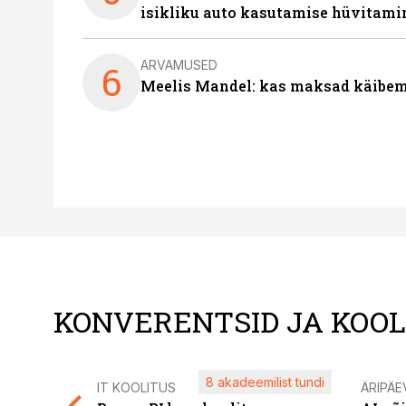
isikliku auto kasutamise hüvitami
ARVAMUSED
6
Meelis Mandel: kas maksad käibem
KONVERENTSID JA KOO
8 akadeemilist tundi
IT KOOLITUS
ÄRIPÄE