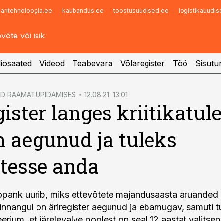
aritehnoloogia.ee
kaubandus.ee
toostusuudised.ee
logistikauudi
Infopank
Radar
iosaated
Videod
Teabevara
Võlaregister
Töö
Sisutu
ED RAAMATUPIDAMISES
12.08.21, 13:01
ister langes kriitikatule
n aegunud ja tuleks
tesse anda
opank uurib, miks ettevõtete majandusaasta aruanded 
hinnangul on äriregister aegunud ja ebamugav, samuti t
teerium, et järelevalve poolest on seal 12 aastat valitse