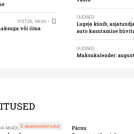
ne
UUDISED
17.07.26, 08:00
Lugeja küsib, asjatundj
aksuga või ilma
auto kasutamise hüvi
UUDISED
Maksukalender: august
LITUSED
8 akadeemilist tundi
Pärnu
VA AKADEEMIA