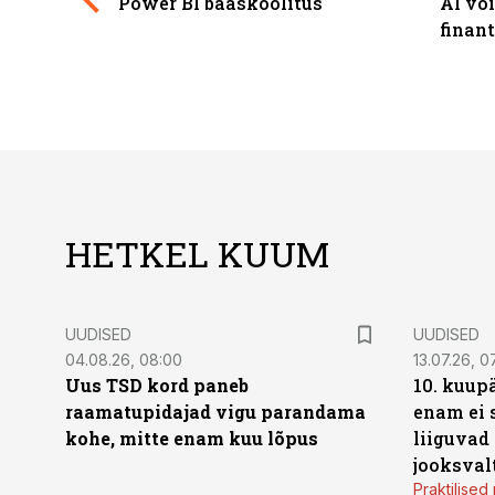
Power BI baaskoolitus
AI võ
finan
HETKEL KUUM
UUDISED
UUDISED
04.08.26, 08:00
13.07.26, 0
Uus TSD kord paneb
10. kuup
raamatupidajad vigu parandama
enam ei 
kohe, mitte enam kuu lõpus
liiguvad
jooksval
Praktilise