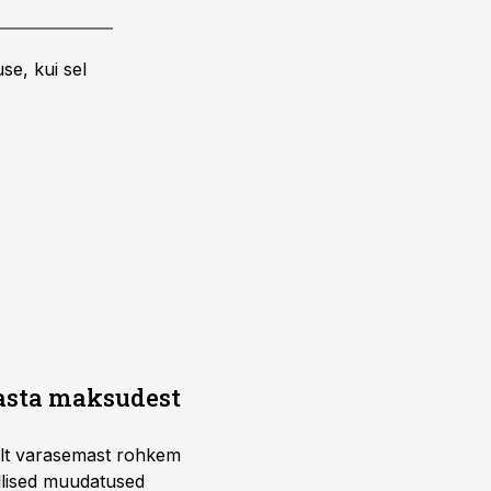
se, kui sel
aasta maksudest
telt varasemast rohkem
llised muudatused