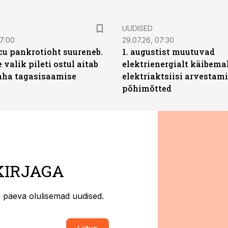
UUDISED
07:00
29.07.26, 07:30
icu pankrotioht suureneb.
1. augustist muutuvad
 valik pileti ostul aitab
elektrienergialt käibema
aha tagasisaamise
elektriaktsiisi arvestam
põhimõtted
KIRJAGA
ti päeva olulisemad uudised.