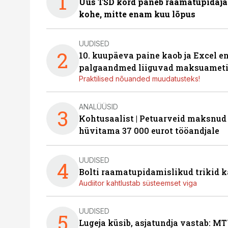
1
Uus TSD kord paneb raamatupidaj
kohe, mitte enam kuu lõpus
UUDISED
2
10. kuupäeva paine kaob ja Excel en
palgaandmed liiguvad maksuameti
Praktilised nõuanded muudatusteks!
ANALÜÜSID
3
Kohtusaalist
|
Petuarveid maksnud
hüvitama 37 000 eurot tööandjale
UUDISED
4
Bolti raamatupidamislikud trikid
Audiitor kahtlustab süsteemset viga
UUDISED
5
Lugeja küsib, asjatundja vastab: MT