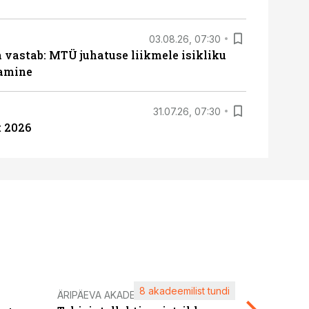
03.08.26, 07:30
a vastab: MTÜ juhatuse liikmele isikliku
tamine
31.07.26, 07:30
 2026
8 akadeemilist tundi
Kasuta ä
ÄRIPÄEVA AKADEEMIA