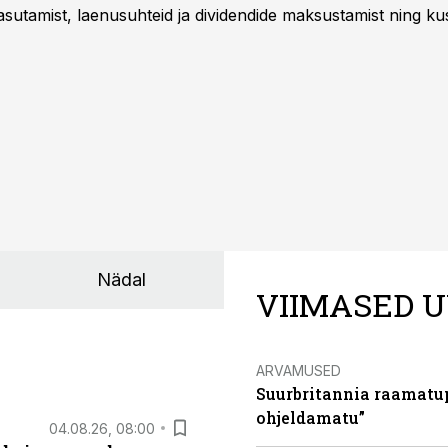
sutamist, laenusuhteid ja dividendide maksustamist ning k
Nädal
VIIMASED U
ARVAMUSED
Suurbritannia raamatu
ohjeldamatu”
04.08.26, 08:00