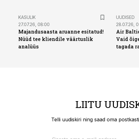
KASULIK
UUDISED
27.07.26, 08:00
28.07.26, 
Majandusaasta aruanne esitatud!
Air Balt
Nüüd tee kliendile väärtuslik
Vaid õige
analüüs
tagada r
LIITU UUDIS
Telli uudiskiri ning saad oma postkas