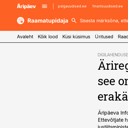
palgauudised.ee
finantsuudised.ee
kaubandus.ee
imelineajalugu.ee
kinnisvarauudised.ee
imelineteadus.ee
Avaleht
Kõik lood
Küsi küsimus
Üritused
Raad
cebook
DIGILAHENDUS
Ärireg
Twitter)
kedIn
see o
ail
erakä
k
Äripäeva Inf
Ettevõtjate 
justiitsminis