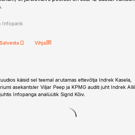
.
a Infopank
Salvesta
Vihja
uudios käisid sel teemal arutamas ettevõtja Indrek Kasela,
eeriumi asekantsler Viljar Peep ja KPMG auditi juht Indrek Alli
uhtis Infopanga analüütik Sigrid Kõiv.