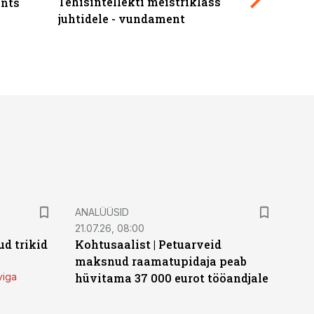
Tehisintellekti meistriklass
nts
maksuva
juhtidele - vundament
ANALÜÜSID
21.07.26, 08:00
d trikid
Kohtusaalist
|
Petuarveid
maksnud raamatupidaja peab
viga
hüvitama 37 000 eurot tööandjale