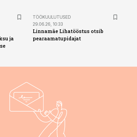
ST
TÖÖKUULUTUSED
29.06.26, 10:33
Linnamäe Lihatööstus otsib
ksu ja
pearaamatupidajat
ise