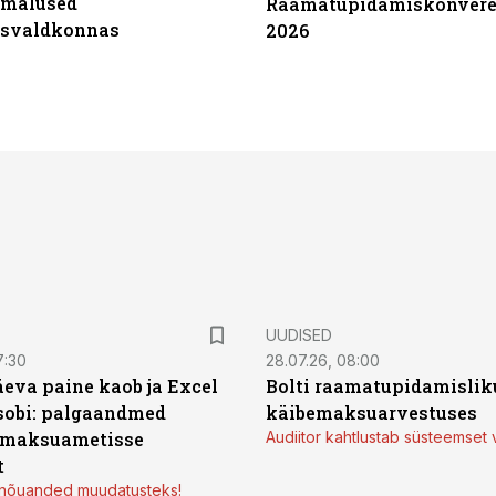
imalused
Raamatupidamiskonvere
tsvaldkonnas
2026
UUDISED
7:30
28.07.26, 08:00
äeva paine kaob ja Excel
Bolti raamatupidamisliku
sobi: palgaandmed
käibemaksuarvestuses
 maksuametisse
Audiitor kahtlustab süsteemset 
t
d nõuanded muudatusteks!