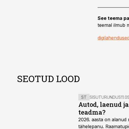
See teema pa
teemal ilmub m
digilahenduse
SEOTUD LOOD
ST
SISUTURUNDUS
11.0
Autod, laenud j
teadma?
2026. aasta on alanud 
tähelepanu. Raamatupid