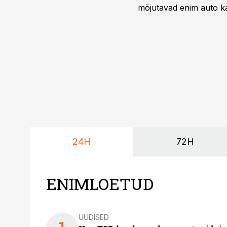
mõjutavad enim auto ka
riskikohad.
24H
72H
ENIMLOETUD
UUDISED