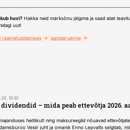
kub huvi?
Hakka neid märksõnu jälgima ja saad alati teavitu
idagi uut!
d raamatupidamises
aastaaruanne
5.26, 16:30
a dividendid – mida peab ettevõtja 2026. 
majanduses heitlikult ning maksureeglid nõuavad ettevõtja
amisbüroo Vesiir juht ja omanik Enno Lepvalts selgitab, mi