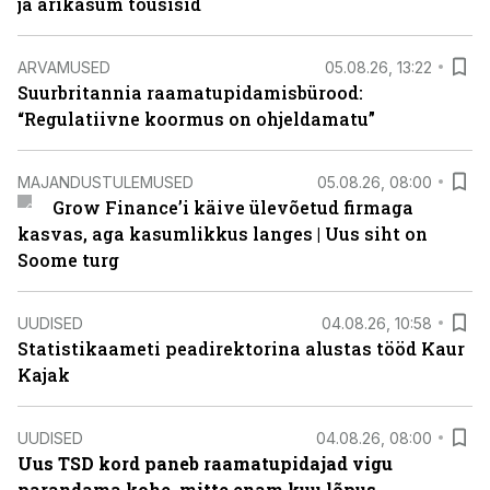
ja ärikasum tõusisid
ARVAMUSED
05.08.26, 13:22
Suurbritannia raamatupidamisbürood:
“Regulatiivne koormus on ohjeldamatu”
MAJANDUSTULEMUSED
05.08.26, 08:00
Grow Finance’i käive ülevõetud firmaga
kasvas, aga kasumlikkus langes | Uus siht on
Soome turg
UUDISED
04.08.26, 10:58
Statistikaameti peadirektorina alustas tööd Kaur
Kajak
UUDISED
04.08.26, 08:00
Uus TSD kord paneb raamatupidajad vigu
parandama kohe, mitte enam kuu lõpus