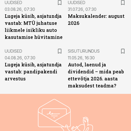
UUDISED
UUDISED
03.08.26, 07:30
31.07.26, 07:30
Lugeja küsib, asjatundja
Maksukalender: august
vastab: MTÜ juhatuse
2026
liikmele isikliku auto
kasutamise hüvitamine
ST
UUDISED
SISUTURUNDUS
04.08.26, 07:30
11.05.26, 16:30
Lugeja küsib, asjatundja
Autod, laenud ja
vastab: pandipakendi
dividendid – mida peab
arvestus
ettevõtja 2026. aasta
maksudest teadma?