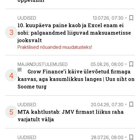
UUDISED
13.07.26, 07:30
10. kuupäeva paine kaob ja Excel enam ei
3
sobi: palgaandmed liiguvad maksuametisse
jooksvalt
Praktilised nõuanded muudatusteks!
MAJANDUSTULEMUSED
05.08.26, 08:00
Grow Finance’i käive ülevõetud firmaga
4
kasvas, aga kasumlikkus langes | Uus siht on
Soome turg
UUDISED
20.04.26, 07:30
5
MTA kahtlustab: JMV firmast liikus raha
varjatult välja
UUDISED
28.07.26, 08:00