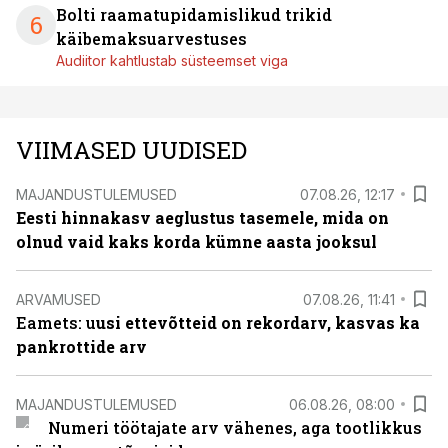
Bolti raamatupidamislikud trikid
6
käibemaksuarvestuses
Audiitor kahtlustab süsteemset viga
VIIMASED UUDISED
MAJANDUSTULEMUSED
07.08.26, 12:17
Eesti hinnakasv aeglustus tasemele, mida on
olnud vaid kaks korda kümne aasta jooksul
ARVAMUSED
07.08.26, 11:41
Eamets: u
usi ettevõtteid on rekordarv, kasvas ka
pankrottide arv
MAJANDUSTULEMUSED
06.08.26, 08:00
Numeri töötajate arv vähenes, aga tootlikkus