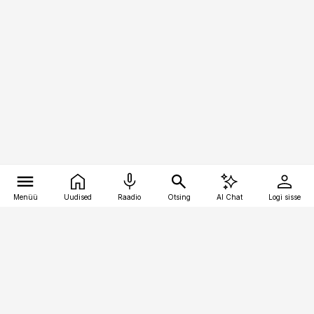
Menüü
Uudised
Raadio
Otsing
AI Chat
Logi sisse
Vana-Lõuna 39/1, 19094 Tallinn
(+372) 667 0111
raamatupidaja@raamatupidaja.ee