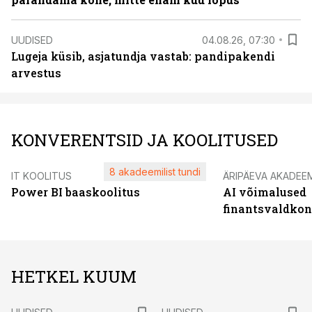
UUDISED
04.08.26, 07:30
Lugeja küsib, asjatundja vastab: pandipakendi
arvestus
KONVERENTSID JA KOOLITUSED
8 akadeemilist tundi
IT KOOLITUS
ÄRIPÄEVA AKADEE
Power BI baaskoolitus
AI võimalused
finantsvaldko
HETKEL KUUM