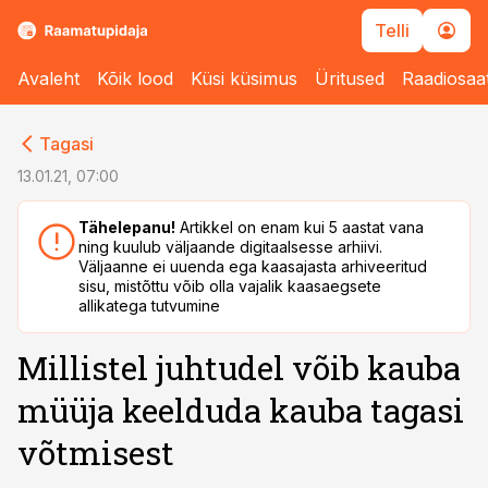
Telli
Avaleht
Kõik lood
Küsi küsimus
Üritused
Raadiosaa
cebook
Tagasi
Twitter)
13.01.21, 07:00
kedIn
Tähelepanu!
Artikkel on enam kui 5 aastat vana
ning kuulub väljaande digitaalsesse arhiivi.
ail
Väljaanne ei uuenda ega kaasajasta arhiveeritud
sisu, mistõttu võib olla vajalik kaasaegsete
k
allikatega tutvumine
Millistel juhtudel võib kauba
müüja keelduda kauba tagasi
võtmisest