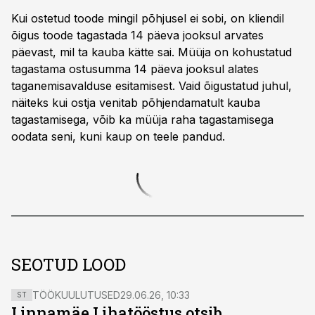
Kui ostetud toode mingil põhjusel ei sobi, on kliendil
õigus toode tagastada 14 päeva jooksul arvates
päevast, mil ta kauba kätte sai. Müüja on kohustatud
tagastama ostusumma 14 päeva jooksul alates
taganemisavalduse esitamisest. Vaid õigustatud juhul,
näiteks kui ostja venitab põhjendamatult kauba
tagastamisega, võib ka müüja raha tagastamisega
oodata seni, kuni kaup on teele pandud.
SEOTUD LOOD
TÖÖKUULUTUSED
29.06.26, 10:33
ST
Linnamäe Lihatööstus otsib