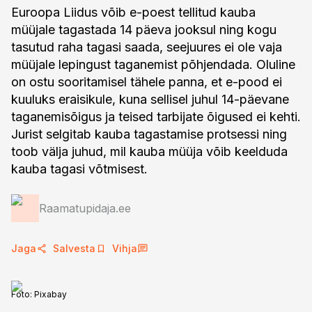
Euroopa Liidus võib e-poest tellitud kauba
müüjale tagastada 14 päeva jooksul ning kogu
tasutud raha tagasi saada, seejuures ei ole vaja
müüjale lepingust taganemist põhjendada. Oluline
on ostu sooritamisel tähele panna, et e-pood ei
kuuluks eraisikule, kuna sellisel juhul 14-päevane
taganemisõigus ja teised tarbijate õigused ei kehti.
Jurist selgitab kauba tagastamise protsessi ning
toob välja juhud, mil kauba müüja võib keelduda
kauba tagasi võtmisest.
Raamatupidaja.ee
Jaga
Salvesta
Vihja
Foto:
Pixabay