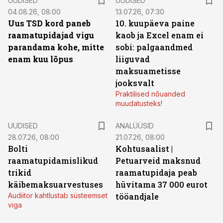
UUDISED
UUDISED
04.08.26, 08:00
13.07.26, 07:30
Uus TSD kord paneb
10. kuupäeva paine
raamatupidajad vigu
kaob ja Excel enam ei
parandama kohe, mitte
sobi: palgaandmed
enam kuu lõpus
liiguvad
maksuametisse
jooksvalt
Praktilised nõuanded
muudatusteks!
UUDISED
ANALÜÜSID
28.07.26, 08:00
21.07.26, 08:00
Bolti
Kohtusaalist
|
raamatupidamislikud
Petuarveid maksnud
trikid
raamatupidaja peab
käibemaksuarvestuses
hüvitama 37 000 eurot
Audiitor kahtlustab süsteemset
tööandjale
viga