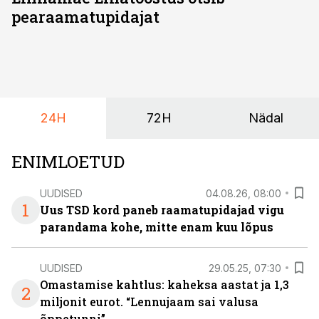
pearaamatupidajat
24H
72H
Nädal
ENIMLOETUD
UUDISED
04.08.26, 08:00
1
Uus TSD kord paneb raamatupidajad vigu
parandama kohe, mitte enam kuu lõpus
UUDISED
29.05.25, 07:30
Omastamise kahtlus: kaheksa aastat ja 1,3
2
miljonit eurot. “Lennujaam sai valusa
õppetunni”