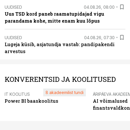
UUDISED
04.08.26, 08:00
Uus TSD kord paneb raamatupidajad vigu
parandama kohe, mitte enam kuu lõpus
UUDISED
04.08.26, 07:30
Lugeja küsib, asjatundja vastab: pandipakendi
arvestus
KONVERENTSID JA KOOLITUSED
8 akadeemilist tundi
IT KOOLITUS
ÄRIPÄEVA AKADEE
Power BI baaskoolitus
AI võimalused
finantsvaldko