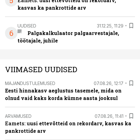
5
Eamets: u
usi ettevõtteid on rekordarv,
kasvas ka pankrottide arv
UUDISED
31.12.25, 11:29
6
Palgakalkulaator palgaarvestajale,
töötajale, juhile
VIIMASED UUDISED
MAJANDUSTULEMUSED
07.08.26, 12:17
Eesti hinnakasv aeglustus tasemele, mida on
olnud vaid kaks korda kümne aasta jooksul
ARVAMUSED
07.08.26, 11:41
Eamets: u
usi ettevõtteid on rekordarv, kasvas ka
pankrottide arv