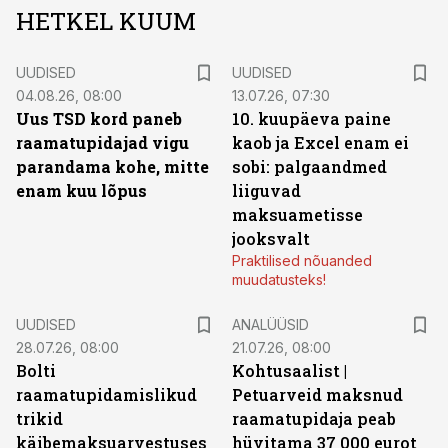
HETKEL KUUM
UUDISED
UUDISED
04.08.26, 08:00
13.07.26, 07:30
Uus TSD kord paneb
10. kuupäeva paine
raamatupidajad vigu
kaob ja Excel enam ei
parandama kohe, mitte
sobi: palgaandmed
enam kuu lõpus
liiguvad
maksuametisse
jooksvalt
Praktilised nõuanded
muudatusteks!
UUDISED
ANALÜÜSID
28.07.26, 08:00
21.07.26, 08:00
Bolti
Kohtusaalist
|
raamatupidamislikud
Petuarveid maksnud
trikid
raamatupidaja peab
käibemaksuarvestuses
hüvitama 37 000 eurot