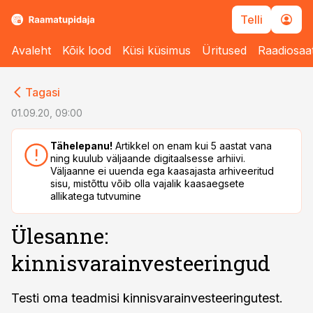
Telli
Avaleht
Kõik lood
Küsi küsimus
Üritused
Raadiosaa
cebook
Tagasi
Twitter)
01.09.20, 09:00
kedIn
Tähelepanu!
Artikkel on enam kui 5 aastat vana
ning kuulub väljaande digitaalsesse arhiivi.
ail
Väljaanne ei uuenda ega kaasajasta arhiveeritud
sisu, mistõttu võib olla vajalik kaasaegsete
k
allikatega tutvumine
Ülesanne:
kinnisvarainvesteeringud
Testi oma teadmisi kinnisvarainvesteeringutest.