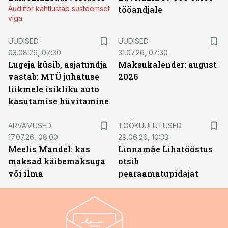
Audiitor kahtlustab süsteemset
tööandjale
viga
UUDISED
UUDISED
03.08.26, 07:30
31.07.26, 07:30
Lugeja küsib, asjatundja
Maksukalender: august
vastab: MTÜ juhatuse
2026
liikmele isikliku auto
kasutamise hüvitamine
ST
ARVAMUSED
TÖÖKUULUTUSED
17.07.26, 08:00
29.06.26, 10:33
Meelis Mandel: kas
Linnamäe Lihatööstus
maksad käibemaksuga
otsib
või ilma
pearaamatupidajat