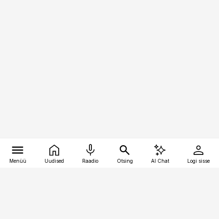
Menüü
Uudised
Raadio
Otsing
AI Chat
Logi sisse
Vana-Lõuna 39/1, 19094 Tallinn
(+372) 667 0111