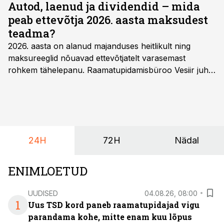
Autod, laenud ja dividendid – mida
peab ettevõtja 2026. aasta maksudest
teadma?
2026. aasta on alanud majanduses heitlikult ning
maksureeglid nõuavad ettevõtjatelt varasemast
rohkem tähelepanu. Raamatupidamisbüroo Vesiir juht
ja omanik Enno Lepvalts selgitab, millised muudatused
mõjutavad enim auto kasutamist, laenusuhteid ja
dividendide maksustamist ning kus peituvad suurimad
riskikohad.
24H
72H
Nädal
ENIMLOETUD
UUDISED
04.08.26, 08:00
1
Uus TSD kord paneb raamatupidajad vigu
parandama kohe, mitte enam kuu lõpus