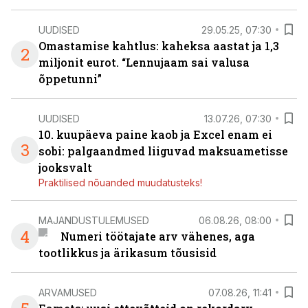
UUDISED
29.05.25, 07:30
Omastamise kahtlus: kaheksa aastat ja 1,3
2
miljonit eurot. “Lennujaam sai valusa
õppetunni”
UUDISED
13.07.26, 07:30
10. kuupäeva paine kaob ja Excel enam ei
3
sobi: palgaandmed liiguvad maksuametisse
jooksvalt
Praktilised nõuanded muudatusteks!
MAJANDUSTULEMUSED
06.08.26, 08:00
4
Numeri töötajate arv vähenes, aga
tootlikkus ja ärikasum tõusisid
ARVAMUSED
07.08.26, 11:41