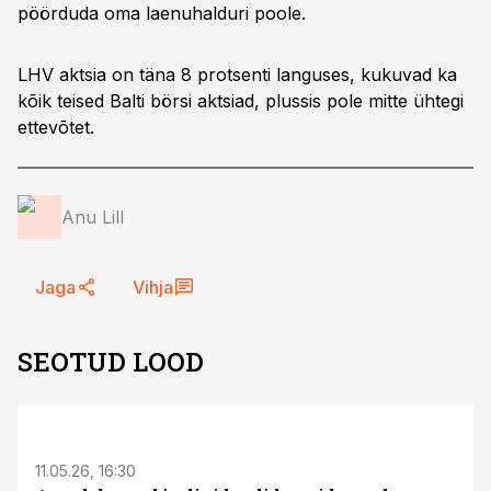
pöörduda oma laenuhalduri poole.
LHV aktsia on täna 8 protsenti languses, kukuvad ka
kõik teised Balti börsi aktsiad, plussis pole mitte ühtegi
ettevõtet.
Anu Lill
Jaga
Vihja
SEOTUD LOOD
ST
11.05.26, 16:30