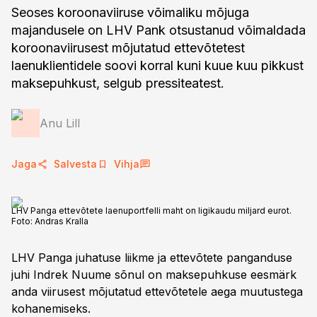
Seoses koroonaviiruse võimaliku mõjuga
majandusele on LHV Pank otsustanud võimaldada
koroonaviirusest mõjutatud ettevõtetest
laenuklientidele soovi korral kuni kuue kuu pikkust
maksepuhkust, selgub pressiteatest.
Anu Lill
Jaga
Salvesta
Vihja
LHV Panga ettevõtete laenuportfelli maht on ligikaudu miljard eurot.
Foto:
Andras Kralla
LHV Panga juhatuse liikme ja ettevõtete panganduse
juhi Indrek Nuume sõnul on maksepuhkuse eesmärk
anda viirusest mõjutatud ettevõtetele aega muutustega
kohanemiseks.