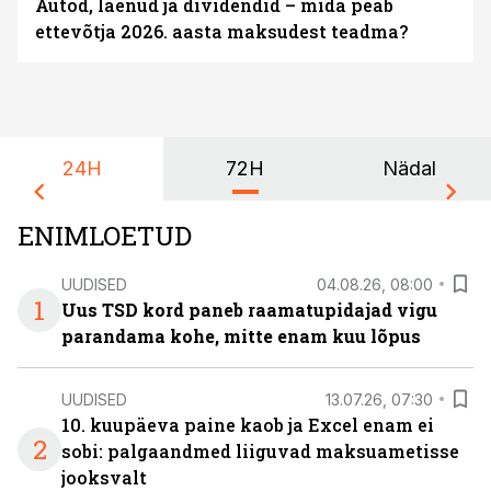
Autod, laenud ja dividendid – mida peab
ettevõtja 2026. aasta maksudest teadma?
24H
72H
Nädal
ENIMLOETUD
UUDISED
04.08.26, 08:00
1
Uus TSD kord paneb raamatupidajad vigu
parandama kohe, mitte enam kuu lõpus
UUDISED
13.07.26, 07:30
10. kuupäeva paine kaob ja Excel enam ei
2
sobi: palgaandmed liiguvad maksuametisse
jooksvalt