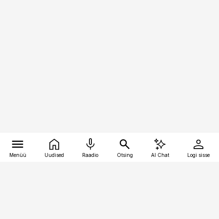
Menüü
Uudised
Raadio
Otsing
AI Chat
Logi sisse
Vana-Lõuna 39/1, 19094 Tallinn
(+372) 667 0111