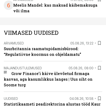
6
Meelis Mandel: kas maksad käibemaksuga
või ilma
VIIMASED UUDISED
ARVAMUSED
05.08.26, 13:22
Suurbritannia raamatupidamisbürood:
“Regulatiivne koormus on ohjeldamatu”
MAJANDUSTULEMUSED
05.08.26, 08:00
Grow Finance’i käive ülevõetud firmaga
kasvas, aga kasumlikkus langes | Uus siht on
Soome turg
UUDISED
04.08.26, 10:58
Statistikaameti peadirektorina alustas tööd Kaur