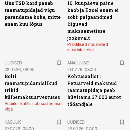
Uus TSD kord paneb
10. kuupäeva paine
raamatupidajad vigu
kaob ja Excel enam ei
parandama kohe, mitte
sobi: palgaandmed
enam kuu lõpus
liiguvad
maksuametisse
jooksvalt
Praktilised nõuanded
muudatusteks!
UUDISED
ANALÜÜSID
28.07.26, 08:00
21.07.26, 08:00
Bolti
Kohtusaalist
|
raamatupidamislikud
Petuarveid maksnud
trikid
raamatupidaja peab
käibemaksuarvestuses
hüvitama 37 000 eurot
Audiitor kahtlustab süsteemset
tööandjale
viga
KASULIK
UUDISED
27.07.26, 08:00
28.07.26, 07:00