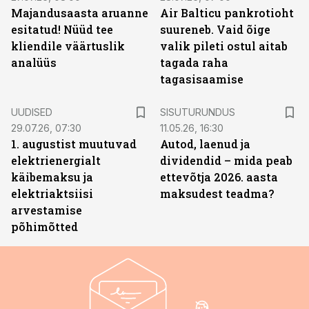
Majandusaasta aruanne
Air Balticu pankrotioht
esitatud! Nüüd tee
suureneb. Vaid õige
kliendile väärtuslik
valik pileti ostul aitab
analüüs
tagada raha
tagasisaamise
ST
UUDISED
SISUTURUNDUS
29.07.26, 07:30
11.05.26, 16:30
1. augustist muutuvad
Autod, laenud ja
elektrienergialt
dividendid – mida peab
käibemaksu ja
ettevõtja 2026. aasta
elektriaktsiisi
maksudest teadma?
arvestamise
põhimõtted