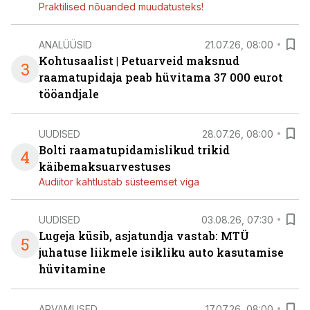
Praktilised nõuanded muudatusteks!
ANALÜÜSID
21.07.26, 08:00
Kohtusaalist
|
Petuarveid maksnud
3
raamatupidaja peab hüvitama 37 000 eurot
tööandjale
UUDISED
28.07.26, 08:00
Bolti raamatupidamislikud trikid
4
käibemaksuarvestuses
Audiitor kahtlustab süsteemset viga
UUDISED
03.08.26, 07:30
Lugeja küsib, asjatundja vastab: MTÜ
5
juhatuse liikmele isikliku auto kasutamise
hüvitamine
ARVAMUSED
17.07.26, 08:00