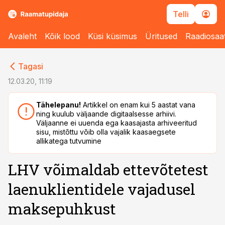
Telli
Avaleht
Kõik lood
Küsi küsimus
Üritused
Raadiosaa
cebook
cebook
Tagasi
Twitter)
Twitter)
12.03.20, 11:19
kedIn
kedIn
Tähelepanu!
Artikkel on enam kui 5 aastat vana
ning kuulub väljaande digitaalsesse arhiivi.
ail
ail
Väljaanne ei uuenda ega kaasajasta arhiveeritud
sisu, mistõttu võib olla vajalik kaasaegsete
k
k
allikatega tutvumine
LHV võimaldab ettevõtetest
laenuklientidele vajadusel
maksepuhkust