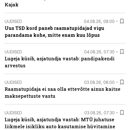
Kajak
UUDISED
04.08.26, 08:00
Uus TSD kord paneb raamatupidajad vigu
parandama kohe, mitte enam kuu lõpus
UUDISED
04.08.26, 07:30
Lugeja küsib, asjatundja vastab: pandipakendi
arvestus
UUDISED
03.08.26, 08:00
Raamatupidaja ei saa olla ettevõtte ainus kaitse
maksepettuste vastu
UUDISED
03.08.26, 07:30
Lugeja küsib, asjatundja vastab: MTÜ juhatuse
liikmele isikliku auto kasutamise hüvitamine