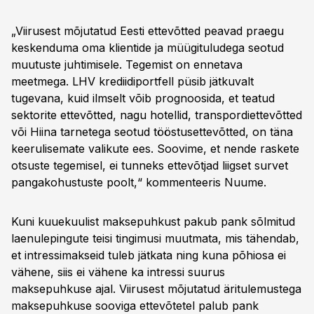
„Viirusest mõjutatud Eesti ettevõtted peavad praegu
keskenduma oma klientide ja müügituludega seotud
muutuste juhtimisele. Tegemist on ennetava
meetmega. LHV krediidiportfell püsib jätkuvalt
tugevana, kuid ilmselt võib prognoosida, et teatud
sektorite ettevõtted, nagu hotellid, transpordiettevõtted
või Hiina tarnetega seotud tööstusettevõtted, on täna
keerulisemate valikute ees. Soovime, et nende raskete
otsuste tegemisel, ei tunneks ettevõtjad liigset survet
pangakohustuste poolt,“ kommenteeris Nuume.
Kuni kuuekuulist maksepuhkust pakub pank sõlmitud
laenulepingute teisi tingimusi muutmata, mis tähendab,
et intressimakseid tuleb jätkata ning kuna põhiosa ei
vähene, siis ei vähene ka intressi suurus
maksepuhkuse ajal. Viirusest mõjutatud äritulemustega
maksepuhkuse sooviga ettevõtetel palub pank