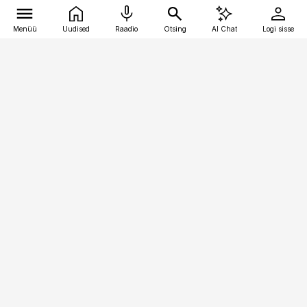
Menüü
Uudised
Raadio
Otsing
AI Chat
Logi sisse
Vana-Lõuna 39/1, 19094 Tallinn
(+372) 667 0111
raamatupidaja@raamatupidaja.ee
Telli
Reklaam
Firmast
Sisu kasutamisõigused
Ajakirjaniku
eetikakoodeks
Üldtingimused
Privaatsustingimused
Küpsiste poliitika
KKK
Eesti Meediaettevõtete
Eelistuste haldamine
Liit