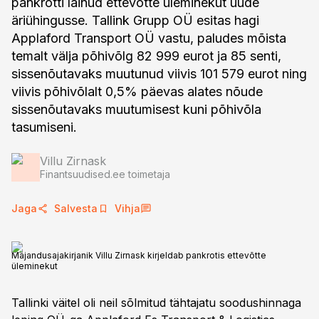
pankrotti läinud ettevõtte üleminekut uude
äriühingusse. Tallink Grupp OÜ esitas hagi
Applaford Transport OÜ vastu, paludes mõista
temalt välja põhivõlg 82 999 eurot ja 85 senti,
sissenõutavaks muutunud viivis 101 579 eurot ning
viivis põhivõlalt 0,5% päevas alates nõude
sissenõutavaks muutumisest kuni põhivõla
tasumiseni.
Villu Zirnask
Finantsuudised.ee toimetaja
Jaga
Salvesta
Vihja
Majandusajakirjanik Villu Zirnask kirjeldab pankrotis ettevõtte
üleminekut
Tallinki väitel oli neil sõlmitud tähtajatu soodushinnaga