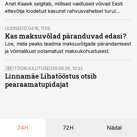
Anet Kaasik selgitab, millised vaidlused võivad Eesti
ettevõtja loodetud kasumit rahvusvahelisel turul
tegutsedes ohustada ja mis juhtub, kui ettevõtja jätab
riskid maandamata.
UUDISED
12.04.18, 11:59
Kas maksuvõlad päranduvad edasi?
Loe, mida peaks teadma maksuvõlgade pärandamisest
ja võimalikust ootamatust maksukohustusest.
TÖÖKUULUTUSED
29.06.26, 10:33
ST
Linnamäe Lihatööstus otsib
pearaamatupidajat
24H
72H
Nädal