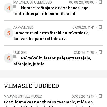
MAJANDUSTULEMUSED
06.08.26, 08:00
4
Numeri töötajate arv vähenes, aga
tootlikkus ja ärikasum tõusisid
ARVAMUSED
07.08.26, 11:41
5
Eamets: u
usi ettevõtteid on rekordarv,
kasvas ka pankrottide arv
UUDISED
31.12.25, 11:29
6
Palgakalkulaator palgaarvestajale,
töötajale, juhile
VIIMASED UUDISED
MAJANDUSTULEMUSED
07.08.26, 12:17
Eesti hinnakasv aeglustus tasemele, mida on