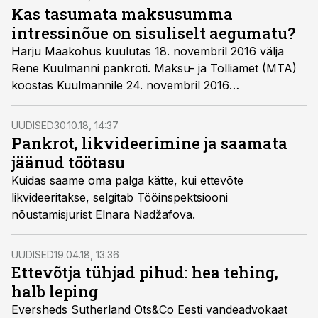
Kas tasumata maksusumma
intressinõue on sisuliselt aegumatu?
Harju Maakohus kuulutas 18. novembril 2016 välja
Rene Kuulmanni­ pankroti. Maksu- ja Tolliamet (MTA)
koostas Kuulmannile 24. novembril­ 2016
intressinõude, mille kohaselt on Kuulmanni tasumata
maksusummadelt arvestatud intress kokku 1 700 773
UUDISED
30.10.18, 14:37
eurot 22 senti.
Pankrot, likvideerimine ja saamata
jäänud töötasu
Kuidas saame oma palga kätte, kui ettevõte
likvideeritakse, selgitab Tööinspektsiooni
nõustamisjurist Elnara Nadžafova.
UUDISED
19.04.18, 13:36
Ettevõtja tühjad pihud: hea tehing,
halb leping
Eversheds Sutherland Ots&Co Eesti vandeadvokaat