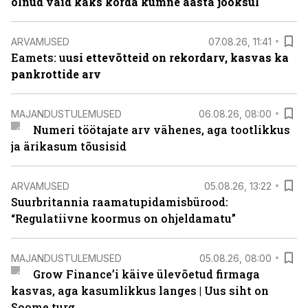
olnud vaid kaks korda kümne aasta jooksul
ARVAMUSED
07.08.26, 11:41
Eamets: u
usi ettevõtteid on rekordarv, kasvas ka
pankrottide arv
MAJANDUSTULEMUSED
06.08.26, 08:00
Numeri töötajate arv vähenes, aga tootlikkus
ja ärikasum tõusisid
ARVAMUSED
05.08.26, 13:22
Suurbritannia raamatupidamisbürood:
“Regulatiivne koormus on ohjeldamatu”
MAJANDUSTULEMUSED
05.08.26, 08:00
Grow Finance’i käive ülevõetud firmaga
kasvas, aga kasumlikkus langes | Uus siht on
Soome turg