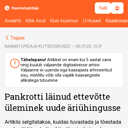
Telli
Avaleht
Kõik lood
Küsi küsimus
Üritused
Raadiosaa
cebook
Tagasi
Twitter)
RAAMATUPIDAJA KUTSEOSKUSED
06.01.20, 13:31
kedIn
Tähelepanu!
Artikkel on enam kui 5 aastat vana
ning kuulub väljaande digitaalsesse arhiivi.
ail
Väljaanne ei uuenda ega kaasajasta arhiveeritud
sisu, mistõttu võib olla vajalik kaasaegsete
k
allikatega tutvumine
Pankrotti läinud ettevõtte
üleminek uude äriühingusse
Artiklis selgitatakse, kuidas tuvastada ja tõestada