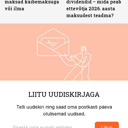
maksad käibemaksuga
dividendid – mida peab
või ilma
ettevõtja 2026. aasta
maksudest teadma?
LIITU UUDISKIRJAGA
Telli uudiskiri ning saad oma postkasti päeva
olulisemad uudised.
Liitun