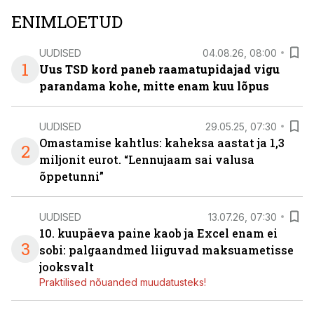
ENIMLOETUD
UUDISED
04.08.26, 08:00
1
Uus TSD kord paneb raamatupidajad vigu
parandama kohe, mitte enam kuu lõpus
UUDISED
29.05.25, 07:30
Omastamise kahtlus: kaheksa aastat ja 1,3
2
miljonit eurot. “Lennujaam sai valusa
õppetunni”
UUDISED
13.07.26, 07:30
10. kuupäeva paine kaob ja Excel enam ei
3
sobi: palgaandmed liiguvad maksuametisse
jooksvalt
Praktilised nõuanded muudatusteks!