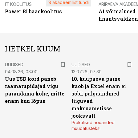
8 akadeemilist tundi
IT KOOLITUS
ÄRIPÄEVA AKADEE
Power BI baaskoolitus
AI võimalused
finantsvaldko
HETKEL KUUM
UUDISED
UUDISED
04.08.26, 08:00
13.07.26, 07:30
Uus TSD kord paneb
10. kuupäeva paine
raamatupidajad vigu
kaob ja Excel enam ei
parandama kohe, mitte
sobi: palgaandmed
enam kuu lõpus
liiguvad
maksuametisse
jooksvalt
Praktilised nõuanded
muudatusteks!