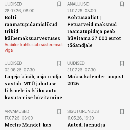
UUDISED
ANALÜÜSID
28.07.26, 08:00
21.07.26, 08:00
Bolti
Kohtusaalist
|
raamatupidamislikud
Petuarveid maksnud
trikid
raamatupidaja peab
käibemaksuarvestuses
hüvitama 37 000 eurot
Audiitor kahtlustab süsteemset
tööandjale
viga
UUDISED
UUDISED
03.08.26, 07:30
31.07.26, 07:30
Lugeja küsib, asjatundja
Maksukalender: august
vastab: MTÜ juhatuse
2026
liikmele isikliku auto
kasutamise hüvitamine
ST
ARVAMUSED
SISUTURUNDUS
17.07.26, 08:00
11.05.26, 16:30
Meelis Mandel: kas
Autod, laenud ja