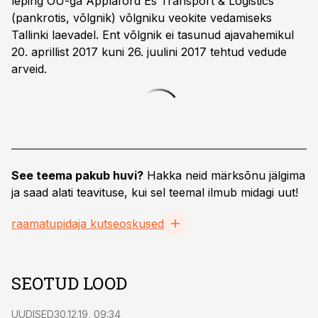
leping OÜ-ga Applaford Es Transport & Logistics
(pankrotis, võlgnik) võlgniku veokite vedamiseks
Tallinki laevadel. Ent võlgnik ei tasunud ajavahemikul
20. aprillist 2017 kuni 26. juulini 2017 tehtud vedude
arveid.
See teema pakub huvi?
Hakka neid märksõnu jälgima
ja saad alati teavituse, kui sel teemal ilmub midagi uut!
raamatupidaja kutseoskused
SEOTUD LOOD
UUDISED
30.12.19, 09:34