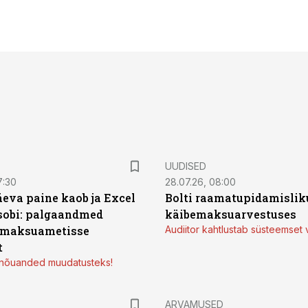
UUDISED
7:30
28.07.26, 08:00
äeva paine kaob ja Excel
Bolti raamatupidamisliku
sobi: palgaandmed
käibemaksuarvestuses
 maksuametisse
Audiitor kahtlustab süsteemset 
t
d nõuanded muudatusteks!
ARVAMUSED