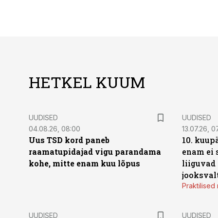
HETKEL KUUM
UUDISED
UUDISED
04.08.26, 08:00
13.07.26, 0
Uus TSD kord paneb
10. kuup
raamatupidajad vigu parandama
enam ei 
kohe, mitte enam kuu lõpus
liiguvad
jooksval
Praktilise
UUDISED
UUDISED