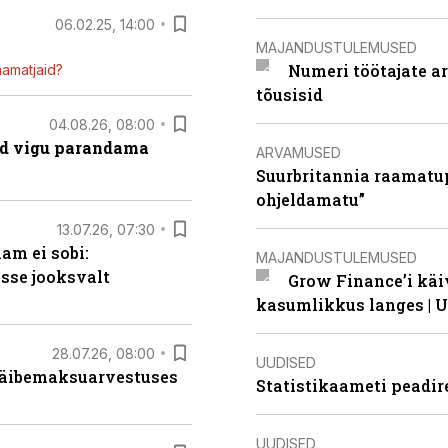
06.02.25, 14:00
MAJANDUSTULEMUSED
Numeri töötajate a
mamatjaid?
tõusisid
04.08.26, 08:00
ad vigu parandama
ARVAMUSED
Suurbritannia raamatu
ohjeldamatu”
13.07.26, 07:30
am ei sobi:
MAJANDUSTULEMUSED
sse jooksvalt
Grow Finance’i käi
kasumlikkus langes | U
28.07.26, 08:00
UUDISED
 käibemaksuarvestuses
Statistikaameti peadir
UUDISED