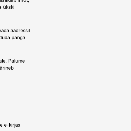
sisaldab infot,
e ükski
teada aadressil
örduda panga
ale. Palume
pärineb
te e-kirjas