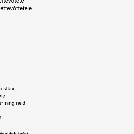
ettevõtete
aettevõttetele
justkui
ole
e“ ning neid
e.