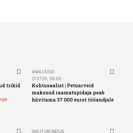
ANALÜÜSID
21.07.26, 08:00
d trikid
Kohtusaalist
|
Petuarveid
maksnud raamatupidaja peab
viga
hüvitama 37 000 eurot tööandjale
ST
SISUTURUNDUS