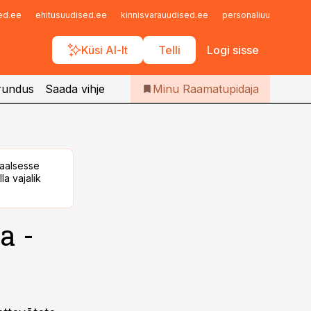
Iseteenindus
sed.ee
ehitusuudised.ee
kinnisvarauudised.ee
personaliuudised.ee
Telli Raamatupidaja
Küsi AI-lt
Telli
Logi sisse
rundus
Saada vihje
Minu Raamatupidaja
taalsesse
la vajalik
a -