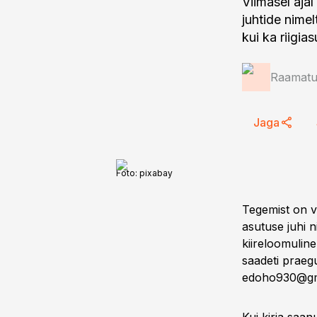
Viimasel aja
juhtide nimel
kui ka riigias
Raamatup
Jaga
Foto:
pixabay
Tegemist on v
asutuse juhi n
kiireloomuline
saadeti praegu
edoho930@gm