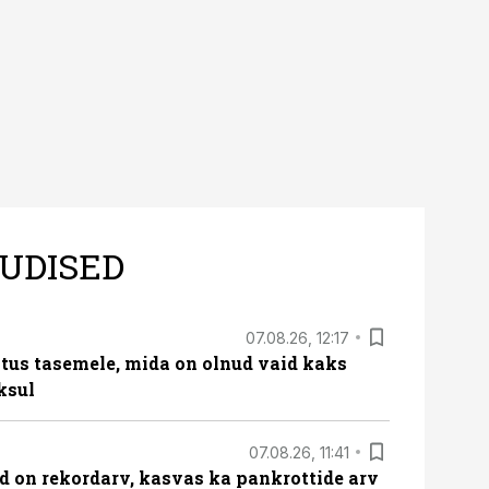
infoturbemeetmete
mida peab ettevõt
rakendamist
aasta maksudest
UDISED
07.08.26, 12:17
tus tasemele, mida on olnud vaid kaks
ksul
07.08.26, 11:41
id on rekordarv, kasvas ka pankrottide arv