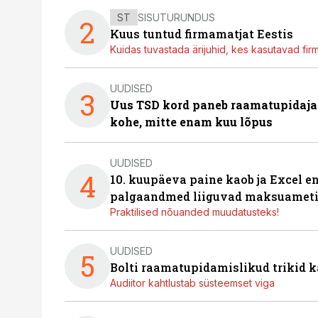
ST
SISUTURUNDUS
2
Kuus tuntud firmamatjat Eestis
Kuidas tuvastada ärijuhid, kes kasutavad fir
UUDISED
3
Uus TSD kord paneb raamatupidaj
kohe, mitte enam kuu lõpus
UUDISED
4
10. kuupäeva paine kaob ja Excel en
palgaandmed liiguvad maksuameti
Praktilised nõuanded muudatusteks!
UUDISED
5
Bolti raamatupidamislikud trikid
Audiitor kahtlustab süsteemset viga