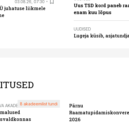
03.08.26, 07:30
Uus TSD kord paneb ra
Ü juhatuse liikmele
enam kuu lõpus
ne
UUDISED
Lugeja küsib, asjatund
LITUSED
8 akadeemilist tundi
Pärnu
VA AKADEEMIA
imalused
Raamatupidamiskonvere
tsvaldkonnas
2026