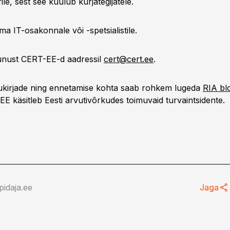
e, sest see kuulub kurjategijatele.
oma IT-osakonnale või -spetsialistile.
tunust CERT-EE-d aadressil
cert@cert.ee
.
ukirjade ning ennetamise kohta saab rohkem lugeda
RIA blo
E käsitleb Eesti arvutivõrkudes toimuvaid turvaintsidente.
idaja.ee
Jaga
0
17.04.19, 11:00
d proovisid Smart-
Ülevaade küberruumis