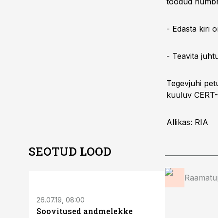
toodud numbril
- Edasta kiri 
- Teavita juh
Tegevjuhi pet
kuuluv CERT-E
Allikas: RIA
SEOTUD LOOD
Raamatup
26.07.19, 08:00
24.07.19, 10:0
Soovitused andmelekke
Kurjategija