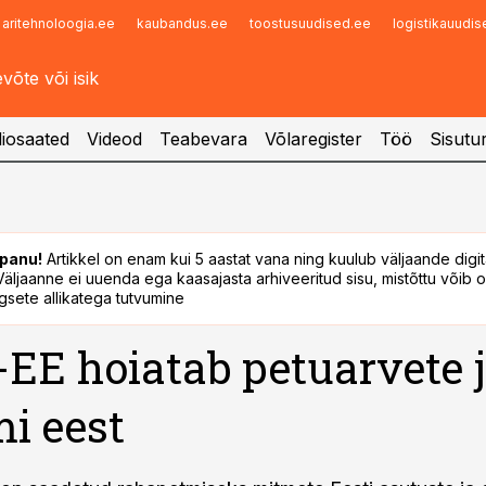
aritehnoloogia.ee
kaubandus.ee
toostusuudised.ee
logistikauudi
Infopank
Radar
iosaated
Videod
Teabevara
Võlaregister
Töö
Sisutu
panu!
Artikkel on enam kui 5 aastat vana ning kuulub väljaande digi
. Väljaanne ei uuenda ega kaasajasta arhiveeritud sisu, mistõttu võib ol
sete allikatega tutvumine
EE hoiatab petuarvete j
i eest