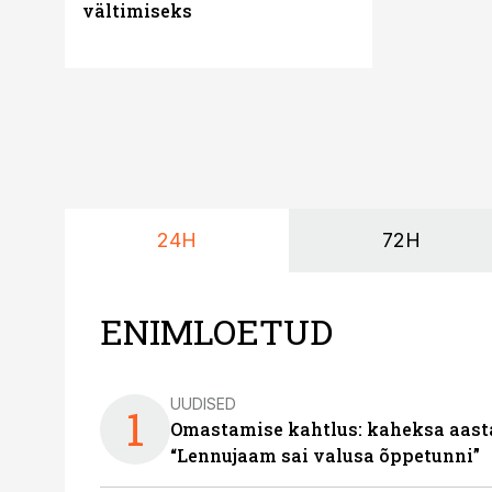
vältimiseks
ID kontosid
24H
72H
ENIMLOETUD
UUDISED
1
Omastamise kahtlus: kaheksa aastat 
“Lennujaam sai valusa õppetunni”