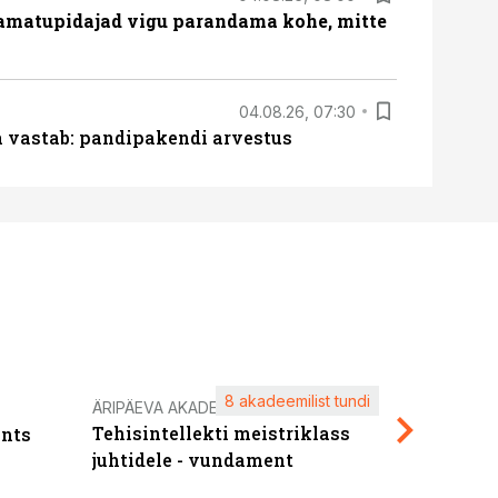
amatupidajad vigu parandama kohe, mitte
04.08.26, 07:30
ja vastab: pandipakendi arvestus
8 akadeemilist tundi
Kasuta ä
ÄRIPÄEVA AKADEEMIA
Tehisintellekti meistriklass
nts
maksuva
juhtidele - vundament