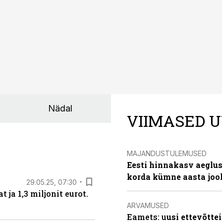
 luua ka juunis
toimuvast
Nädal
VIIMASED U
MAJANDUSTULEMUSED
Eesti hinnakasv aeglus
korda kümne aasta joo
29.05.25, 07:30
ja 1,3 miljonit eurot.
ARVAMUSED
Eamets: u
usi ettevõtte