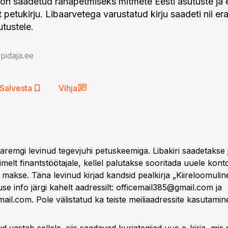
l on saadetud rahapetmiseks mitmete Eesti asutuste ja 
t petukirju. Libaarvetega varustatud kirju saadeti nii er
utustele.
idaja.ee
Salvesta
Vihja
aremgi levinud tegevjuhi petuskeemiga. Libakiri saadetakse 
imelt finantstöötajale, kellel palutakse sooritada uuele kont
 makse. Täna levinud kirjad kandsid pealkirja „Kiireloomulin
se info järgi kahelt aadressilt:
officemail385@gmail.com
ja
ail.com
. Pole välistatud ka teiste meiliaadressite kasutamin