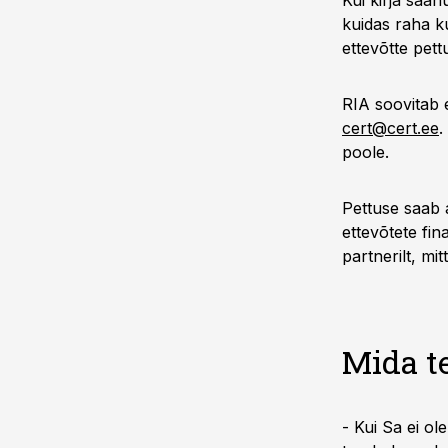
Kui kirja saan
kuidas raha k
ettevõtte pett
RIA soovitab e
cert@cert.ee
.
poole.
Pettuse saab 
ettevõtete fi
partnerilt, mitt
Mida te
- Kui Sa ei ole