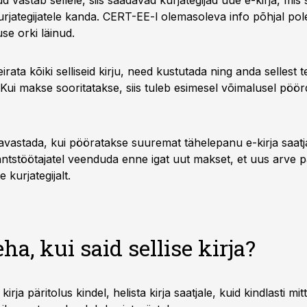
ud vastab sellele, siis saadavad kurjategijad uue e-kirja, mis 
urjategijatele kanda. CERT-EE-l olemasoleva info põhjal pol
use orki läinud.
irata kõiki selliseid kirju, need kustutada ning anda sellest 
 Kui makse sooritatakse, siis tuleb esimesel võimalusel pö
avastada, kui pööratakse suuremat tähelepanu e-kirja saatj
nantstöötajatel veenduda enne igat uut makset, et uus arve 
e kurjategijalt.
ha, kui said sellise kirja?
 kirja päritolus kindel, helista kirja saatjale, kuid kindlasti mit