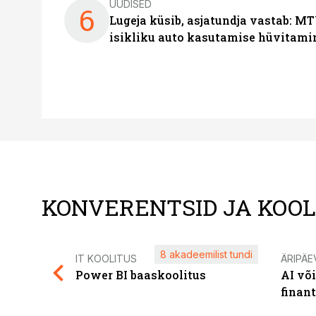
UUDISED
6
Lugeja küsib, asjatundja vastab: MT
isikliku auto kasutamise hüvitami
KONVERENTSID JA KOO
8 akadeemilist tundi
IT KOOLITUS
ÄRIPÄE
Power BI baaskoolitus
AI võ
finan