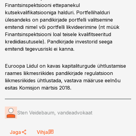
Finantsinspektsiooni ettepanekul
kutsekvalifikatsiooniga halduri. Portfellihalduri
ülesandeks on pandikirjade portfelli valitsemine
emitendi nimel või portfelli likvideerimine (nt müük
Finantsinspektsiooni loal teisele kvalifitseeritud
krediidiasutusele). Pandkirjade investorid seega
emitendi tegevusriski ei kanna.
Euroopa Liidul on kavas kapitaliturgude ühtlustamise
raames liikmesriikides pandikirjade regulatsioon
liikmesriikides ühtlustada, vastava määruse eelnõu
esitas Komisjon märtsis 2018.
Sten Veidebaum, vandeadvokaat
Jaga
Vihja