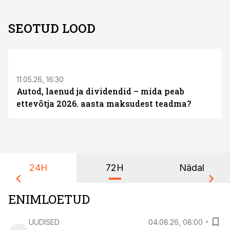
SEOTUD LOOD
ST
11.05.26, 16:30
Autod, laenud ja dividendid – mida peab
ettevõtja 2026. aasta maksudest teadma?
24H
72H
Nädal
ENIMLOETUD
UUDISED
04.08.26, 08:00