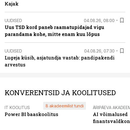
Kajak
UUDISED
04.08.26, 08:00
Uus TSD kord paneb raamatupidajad vigu
parandama kohe, mitte enam kuu lõpus
UUDISED
04.08.26, 07:30
Lugeja küsib, asjatundja vastab: pandipakendi
arvestus
KONVERENTSID JA KOOLITUSED
8 akadeemilist tundi
IT KOOLITUS
ÄRIPÄEVA AKADEE
Power BI baaskoolitus
AI võimalused
finantsvaldko