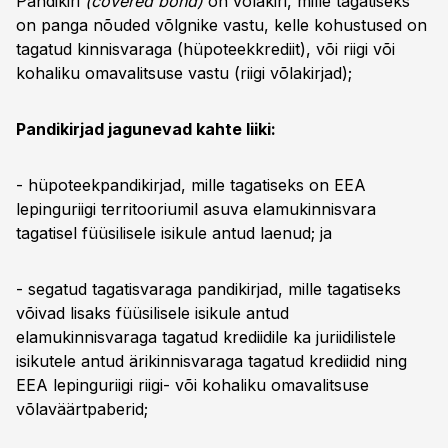
Pandikiri
(covered bond)
on võlakiri, mille tagatiseks
on panga nõuded võlgnike vastu, kelle kohustused on
tagatud kinnisvaraga (hüpoteekkrediit), või riigi või
kohaliku omavalitsuse vastu (riigi võlakirjad);
Pandikirjad jagunevad kahte liiki:
- hüpoteekpandikirjad, mille tagatiseks on EEA
lepinguriigi territooriumil asuva elamukinnisvara
tagatisel füüsilisele isikule antud laenud; ja
- segatud tagatisvaraga pandikirjad, mille tagatiseks
võivad lisaks füüsilisele isikule antud
elamukinnisvaraga tagatud krediidile ka juriidilistele
isikutele antud ärikinnisvaraga tagatud krediidid ning
EEA lepinguriigi riigi- või kohaliku omavalitsuse
võlaväärtpaberid;