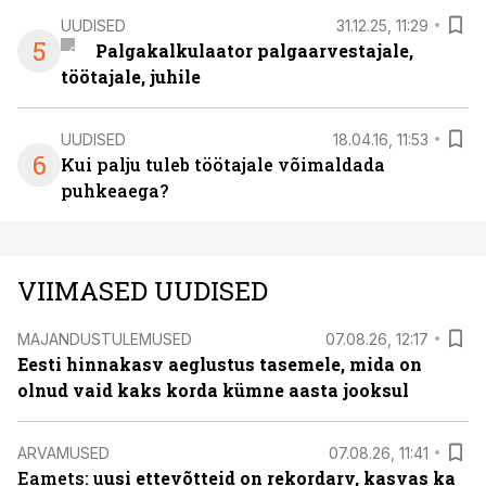
UUDISED
31.12.25, 11:29
5
Palgakalkulaator palgaarvestajale,
töötajale, juhile
UUDISED
18.04.16, 11:53
6
Kui palju tuleb töötajale võimaldada
puhkeaega?
VIIMASED UUDISED
MAJANDUSTULEMUSED
07.08.26, 12:17
Eesti hinnakasv aeglustus tasemele, mida on
olnud vaid kaks korda kümne aasta jooksul
ARVAMUSED
07.08.26, 11:41
Eamets: u
usi ettevõtteid on rekordarv, kasvas ka