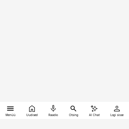
Menüü
Uudised
Raadio
Otsing
AI Chat
Logi sisse