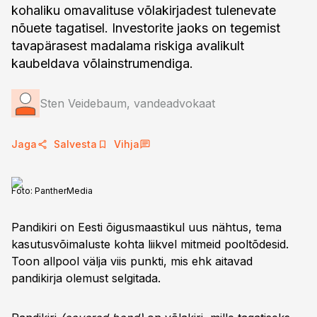
kohaliku omavalituse võlakirjadest tulenevate
nõuete tagatisel. Investorite jaoks on tegemist
tavapärasest madalama riskiga avalikult
kaubeldava võlainstrumendiga.
Sten Veidebaum, vandeadvokaat
Jaga
Salvesta
Vihja
Foto:
PantherMedia
Pandikiri on Eesti õigusmaastikul uus nähtus, tema
kasutusvõimaluste kohta liikvel mitmeid pooltõdesid.
Toon allpool välja viis punkti, mis ehk aitavad
pandikirja olemust selgitada.