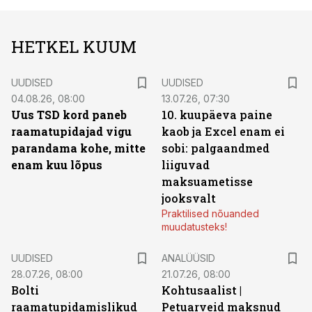
HETKEL KUUM
UUDISED
UUDISED
04.08.26, 08:00
13.07.26, 07:30
Uus TSD kord paneb
10. kuupäeva paine
raamatupidajad vigu
kaob ja Excel enam ei
parandama kohe, mitte
sobi: palgaandmed
enam kuu lõpus
liiguvad
maksuametisse
jooksvalt
Praktilised nõuanded
muudatusteks!
UUDISED
ANALÜÜSID
28.07.26, 08:00
21.07.26, 08:00
Bolti
Kohtusaalist
|
raamatupidamislikud
Petuarveid maksnud