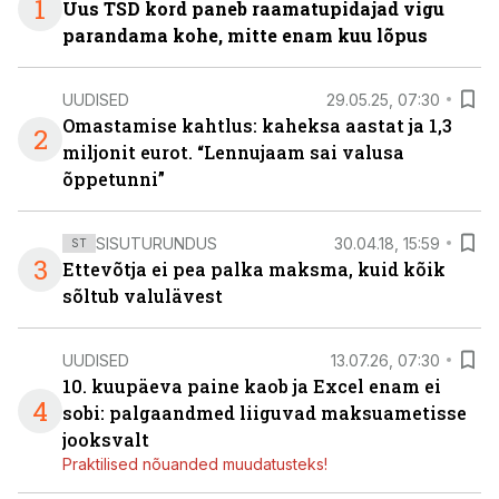
1
Uus TSD kord paneb raamatupidajad vigu
parandama kohe, mitte enam kuu lõpus
UUDISED
29.05.25, 07:30
Omastamise kahtlus: kaheksa aastat ja 1,3
2
miljonit eurot. “Lennujaam sai valusa
õppetunni”
SISUTURUNDUS
30.04.18, 15:59
ST
3
Ettevõtja ei pea palka maksma, kuid kõik
sõltub valulävest
UUDISED
13.07.26, 07:30
10. kuupäeva paine kaob ja Excel enam ei
4
sobi: palgaandmed liiguvad maksuametisse
jooksvalt
Praktilised nõuanded muudatusteks!