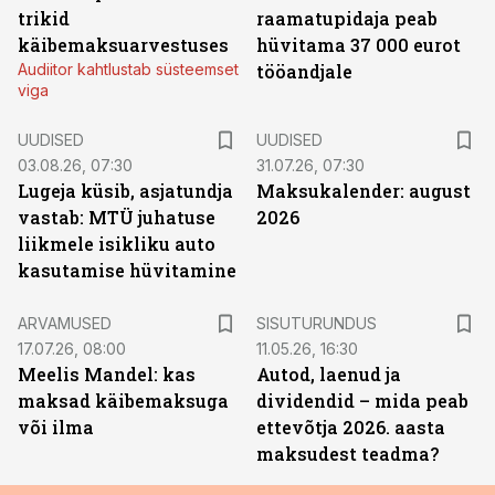
trikid
raamatupidaja peab
käibemaksuarvestuses
hüvitama 37 000 eurot
Audiitor kahtlustab süsteemset
tööandjale
viga
UUDISED
UUDISED
03.08.26, 07:30
31.07.26, 07:30
Lugeja küsib, asjatundja
Maksukalender: august
vastab: MTÜ juhatuse
2026
liikmele isikliku auto
kasutamise hüvitamine
ST
ARVAMUSED
SISUTURUNDUS
17.07.26, 08:00
11.05.26, 16:30
Meelis Mandel: kas
Autod, laenud ja
maksad käibemaksuga
dividendid – mida peab
või ilma
ettevõtja 2026. aasta
maksudest teadma?