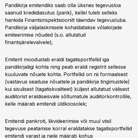
Pandikirja emitendiks saab olla üksnes tegevusloa
saanud krediidiasutus (pank), kellel tuleb selleks
hankida Finantsinspektsioonilt täiendav tegevusluba.
Pandikirja väljalaskmisele kohaldatakse võlakirjade
emiteerimise nõuded (s.o. allutatud
finantsjärelevalvele);
Emitent moodustab eraldi tagatisportfellid iga
pandikirjaliigi kohta ning peab eraldi registrit sellesse
kuuluvate nõuete kohta. Portfellid on nii formaalsest
(vastavus seaduse nõuetele ja pandikirja tingimustele)
kui sisulisest (tagatiskvaliteet) küljest allutatud välisest
audiitorist eraldiseisvale sõltumatule audiitorkontrollile,
kelle määrab emitendi üldkoosolek;
Emitendi pankroti, likvideerimise või muul viisil
tegevuse peatamise korral eraldatakse tagatisportfellid
emitendi varast ja neile määrab kohus