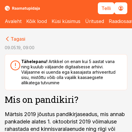
Telli
Avaleht
Kõik lood
Küsi küsimus
Üritused
Raadiosaa
cebook
cebook
Tagasi
Twitter)
Twitter)
09.05.19, 09:00
kedIn
kedIn
Tähelepanu!
Artikkel on enam kui 5 aastat vana
ning kuulub väljaande digitaalsesse arhiivi.
ail
ail
Väljaanne ei uuenda ega kaasajasta arhiveeritud
sisu, mistõttu võib olla vajalik kaasaegsete
k
k
allikatega tutvumine
Mis on pandikiri?
Märtsis 2019 jõustus pandikirjaseadus, mis annab
pankadele alates 1. oktoobrist 2019 võimaluse
rahastada end kinnisvaralaenude ning riigi või