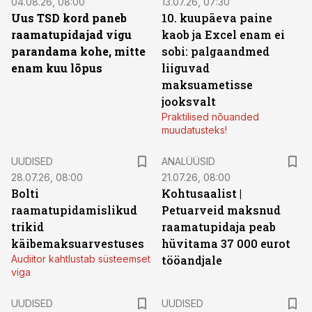
04.08.26, 08:00
13.07.26, 07:30
Uus TSD kord paneb
10. kuupäeva paine
raamatupidajad vigu
kaob ja Excel enam ei
parandama kohe, mitte
sobi: palgaandmed
enam kuu lõpus
liiguvad
maksuametisse
jooksvalt
Praktilised nõuanded
muudatusteks!
UUDISED
ANALÜÜSID
28.07.26, 08:00
21.07.26, 08:00
Bolti
Kohtusaalist
|
raamatupidamislikud
Petuarveid maksnud
trikid
raamatupidaja peab
käibemaksuarvestuses
hüvitama 37 000 eurot
Audiitor kahtlustab süsteemset
tööandjale
viga
UUDISED
UUDISED