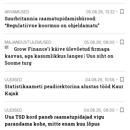
ARVAMUSED
05.08.26, 13:22
Suurbritannia raamatupidamisbürood:
“Regulatiivne koormus on ohjeldamatu”
MAJANDUSTULEMUSED
05.08.26, 08:00
Grow Finance’i käive ülevõetud firmaga
kasvas, aga kasumlikkus langes | Uus siht on
Soome turg
UUDISED
04.08.26, 10:58
Statistikaameti peadirektorina alustas tööd Kaur
Kajak
UUDISED
04.08.26, 08:00
Uus TSD kord paneb raamatupidajad vigu
parandama kohe, mitte enam kuu lõpus