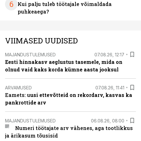
6
Kui palju tuleb töötajale võimaldada
puhkeaega?
VIIMASED UUDISED
MAJANDUSTULEMUSED
07.08.26, 12:17
Eesti hinnakasv aeglustus tasemele, mida on
olnud vaid kaks korda kümne aasta jooksul
ARVAMUSED
07.08.26, 11:41
Eamets: u
usi ettevõtteid on rekordarv, kasvas ka
pankrottide arv
MAJANDUSTULEMUSED
06.08.26, 08:00
Numeri töötajate arv vähenes, aga tootlikkus
ja ärikasum tõusisid