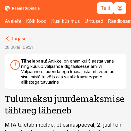
Telli
Avaleht
Kõik lood
Küsi küsimus
Üritused
Raadiosaa
cebook
cebook
Tagasi
Twitter)
Twitter)
28.06.18, 09:51
kedIn
kedIn
Tähelepanu!
Artikkel on enam kui 5 aastat vana
ning kuulub väljaande digitaalsesse arhiivi.
ail
ail
Väljaanne ei uuenda ega kaasajasta arhiveeritud
sisu, mistõttu võib olla vajalik kaasaegsete
k
k
allikatega tutvumine
Tulumaksu juurdemaksmise
tähtaeg läheneb
MTA tuletab meelde, et esmaspäeval, 2. juulil on