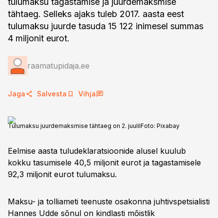
tulumaksu tagastamise ja juurdemaksmise
tähtaeg. Selleks ajaks tuleb 2017. aasta eest
tulumaksu juurde tasuda 15 122 inimesel summas
4 miljonit eurot.
raamatupidaja.ee
Jaga
Salvesta
Vihja
Tulumaksu juurdemaksmise tähtaeg on 2. juulil
Foto:
Pixabay
Eelmise aasta tuludeklaratsioonide alusel kuulub
kokku tasumisele 40,5 miljonit eurot ja tagastamisele
92,3 miljonit eurot tulumaksu.
Maksu- ja tolliameti teenuste osakonna juhtivspetsialisti
Hannes Udde sõnul on kindlasti mõistlik