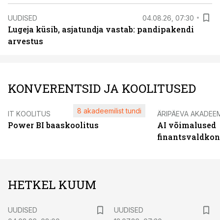
UUDISED
04.08.26, 07:30
Lugeja küsib, asjatundja vastab: pandipakendi
arvestus
KONVERENTSID JA KOOLITUSED
8 akadeemilist tundi
IT KOOLITUS
ÄRIPÄEVA AKADEE
Power BI baaskoolitus
AI võimalused
finantsvaldko
HETKEL KUUM
UUDISED
UUDISED