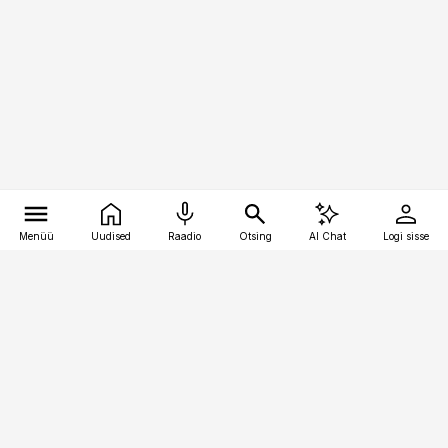
Menüü
Uudised
Raadio
Otsing
AI Chat
Logi sisse
Vana-Lõuna 39/1, 19094 Tallinn
(+372) 667 0111
raamatupidaja@raamatupidaja.ee
Telli
Reklaam