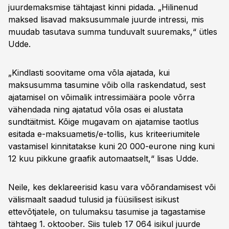
juurdemaksmise tähtajast kinni pidada. „Hilinenud
maksed lisavad maksusummale juurde intressi, mis
muudab tasutava summa tunduvalt suuremaks,“ ütles
Udde.
„Kindlasti soovitame oma võla ajatada, kui
maksusumma tasumine võib olla raskendatud, sest
ajatamisel on võimalik intressimäära poole võrra
vähendada ning ajatatud võla osas ei alustata
sundtäitmist. Kõige mugavam on ajatamise taotlus
esitada e-maksuametis/e-tollis, kus kriteeriumitele
vastamisel kinnitatakse kuni 20 000-eurone ning kuni
12 kuu pikkune graafik automaatselt,“ lisas Udde.
Neile, kes deklareerisid kasu vara võõrandamisest või
välismaalt saadud tulusid ja füüsilisest isikust
ettevõtjatele, on tulumaksu tasumise ja tagastamise
tähtaeg 1. oktoober. Siis tuleb 17 064 isikul juurde