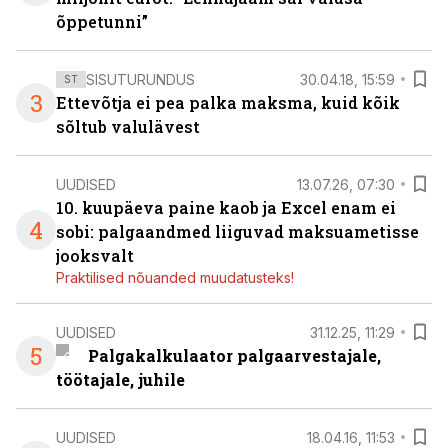
õppetunni”
SISUTURUNDUS
30.04.18, 15:59
ST
3
Ettevõtja ei pea palka maksma, kuid kõik
sõltub valulävest
UUDISED
13.07.26, 07:30
10. kuupäeva paine kaob ja Excel enam ei
4
sobi: palgaandmed liiguvad maksuametisse
jooksvalt
Praktilised nõuanded muudatusteks!
UUDISED
31.12.25, 11:29
5
Palgakalkulaator palgaarvestajale,
töötajale, juhile
UUDISED
18.04.16, 11:53