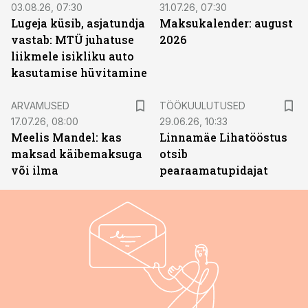
03.08.26, 07:30
31.07.26, 07:30
Lugeja küsib, asjatundja
Maksukalender: august
vastab: MTÜ juhatuse
2026
liikmele isikliku auto
kasutamise hüvitamine
ST
ARVAMUSED
TÖÖKUULUTUSED
17.07.26, 08:00
29.06.26, 10:33
Meelis Mandel: kas
Linnamäe Lihatööstus
maksad käibemaksuga
otsib
või ilma
pearaamatupidajat