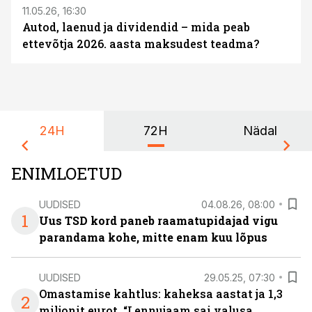
11.05.26, 16:30
Autod, laenud ja dividendid – mida peab
ettevõtja 2026. aasta maksudest teadma?
24H
72H
Nädal
ENIMLOETUD
UUDISED
04.08.26, 08:00
1
Uus TSD kord paneb raamatupidajad vigu
parandama kohe, mitte enam kuu lõpus
UUDISED
29.05.25, 07:30
Omastamise kahtlus: kaheksa aastat ja 1,3
2
miljonit eurot. “Lennujaam sai valusa