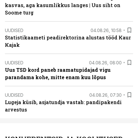
kasvas, aga kasumlikkus langes | Uus siht on
Soome turg
UUDISED
04.08.26, 10:58
Statistikaameti peadirektorina alustas tööd Kaur
Kajak
UUDISED
04.08.26, 08:00
Uus TSD kord paneb raamatupidajad vigu
parandama kohe, mitte enam kuu lõpus
UUDISED
04.08.26, 07:30
Lugeja küsib, asjatundja vastab: pandipakendi
arvestus