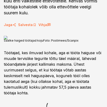
kulu eriti väikestele ettevõtetele. Kehvas vormis
töötaja kohalolek võib olla ettevõttele veelgi
suurem kulu.
Jaga
Salvesta
Vihja
Saatke haiged töötajad koju
Foto:
Postimees/Scanpix
Töötajad, kes ilmuvad kohale, aga ei tööta haiguse või
muude tervislike tegurite tõttu täiel määral, lähevad
tööandjatele järjest kallimaks maksma. Ühest
uurimusest selgus, et kui töötaja võtab aastas
keskmiselt neli haiguspäeva, koguneb tööl olles
kaotatud aega (kui ollakse kohal, aga ei töötata
tulemuslikult) kokku jahmatav 57,5 päeva aastas
töötaja kohta.