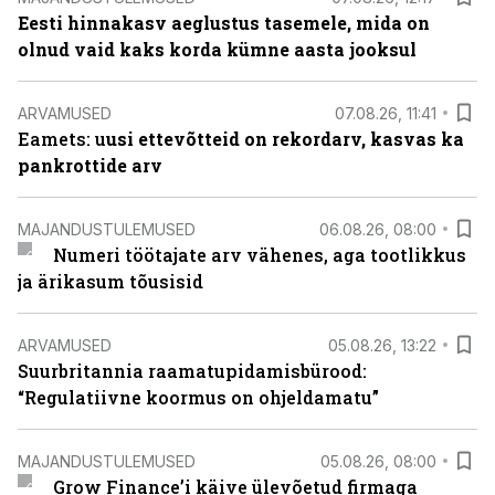
Eesti hinnakasv aeglustus tasemele, mida on
olnud vaid kaks korda kümne aasta jooksul
ARVAMUSED
07.08.26, 11:41
Eamets: u
usi ettevõtteid on rekordarv, kasvas ka
pankrottide arv
MAJANDUSTULEMUSED
06.08.26, 08:00
Numeri töötajate arv vähenes, aga tootlikkus
ja ärikasum tõusisid
ARVAMUSED
05.08.26, 13:22
Suurbritannia raamatupidamisbürood:
“Regulatiivne koormus on ohjeldamatu”
MAJANDUSTULEMUSED
05.08.26, 08:00
Grow Finance’i käive ülevõetud firmaga