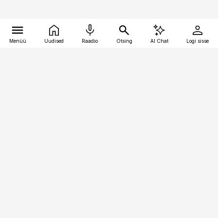
Menüü
Uudised
Raadio
Otsing
AI Chat
Logi sisse
Vana-Lõuna 39/1, 19094 Tallinn
(+372) 667 0111
raamatupidaja@raamatupidaja.ee
Telli
Reklaam
Firmast
Sisu kasutamisõigused
Ajakirjaniku
eetikakoodeks
Üldtingimused
Privaatsustingimused
Küpsiste poliitika
KKK