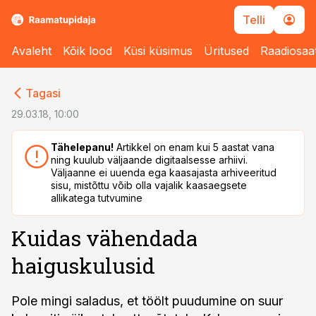
Telli
Avaleht
Kõik lood
Küsi küsimus
Üritused
Raadiosaa
cebook
Tagasi
Twitter)
29.03.18, 10:00
kedIn
Tähelepanu!
Artikkel on enam kui 5 aastat vana
ning kuulub väljaande digitaalsesse arhiivi.
ail
Väljaanne ei uuenda ega kaasajasta arhiveeritud
sisu, mistõttu võib olla vajalik kaasaegsete
k
allikatega tutvumine
Kuidas vähendada
haiguskulusid
Pole mingi saladus, et töölt puudumine on suur