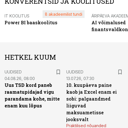
KONVERENTSID JA KOOLITUSED
8 akadeemilist tundi
IT KOOLITUS
ÄRIPÄEVA AKADEE
Power BI baaskoolitus
AI võimalused
finantsvaldko
HETKEL KUUM
UUDISED
UUDISED
04.08.26, 08:00
13.07.26, 07:30
Uus TSD kord paneb
10. kuupäeva paine
raamatupidajad vigu
kaob ja Excel enam ei
parandama kohe, mitte
sobi: palgaandmed
enam kuu lõpus
liiguvad
maksuametisse
jooksvalt
Praktilised nõuanded