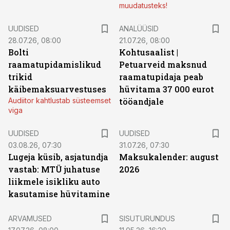
muudatusteks!
UUDISED
ANALÜÜSID
28.07.26, 08:00
21.07.26, 08:00
Bolti
Kohtusaalist
|
raamatupidamislikud
Petuarveid maksnud
trikid
raamatupidaja peab
käibemaksuarvestuses
hüvitama 37 000 eurot
Audiitor kahtlustab süsteemset
tööandjale
viga
UUDISED
UUDISED
03.08.26, 07:30
31.07.26, 07:30
Lugeja küsib, asjatundja
Maksukalender: august
vastab: MTÜ juhatuse
2026
liikmele isikliku auto
kasutamise hüvitamine
ST
ARVAMUSED
SISUTURUNDUS