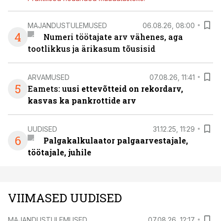
MAJANDUSTULEMUSED
06.08.26, 08:00
4
Numeri töötajate arv vähenes, aga
tootlikkus ja ärikasum tõusisid
ARVAMUSED
07.08.26, 11:41
5
Eamets: u
usi ettevõtteid on rekordarv,
kasvas ka pankrottide arv
UUDISED
31.12.25, 11:29
6
Palgakalkulaator palgaarvestajale,
töötajale, juhile
VIIMASED UUDISED
MAJANDUSTULEMUSED
07.08.26, 12:17