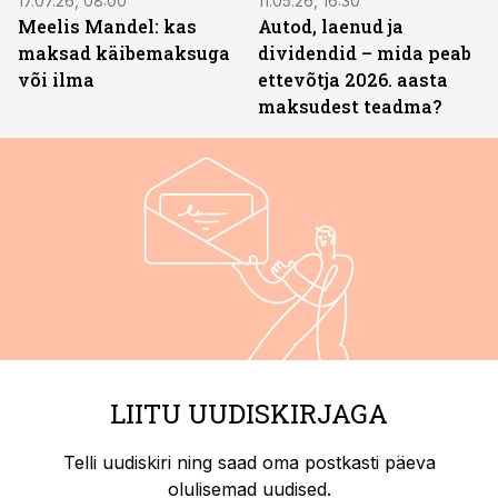
17.07.26, 08:00
11.05.26, 16:30
Meelis Mandel: kas
Autod, laenud ja
maksad käibemaksuga
dividendid – mida peab
või ilma
ettevõtja 2026. aasta
maksudest teadma?
LIITU UUDISKIRJAGA
Telli uudiskiri ning saad oma postkasti päeva
olulisemad uudised.