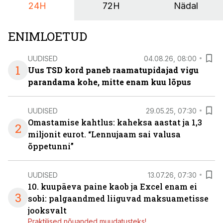
24H
72H
Nädal
ENIMLOETUD
UUDISED
04.08.26, 08:00
1
Uus TSD kord paneb raamatupidajad vigu
parandama kohe, mitte enam kuu lõpus
UUDISED
29.05.25, 07:30
Omastamise kahtlus: kaheksa aastat ja 1,3
2
miljonit eurot. “Lennujaam sai valusa
õppetunni”
UUDISED
13.07.26, 07:30
10. kuupäeva paine kaob ja Excel enam ei
3
sobi: palgaandmed liiguvad maksuametisse
jooksvalt
Praktilised nõuanded muudatusteks!