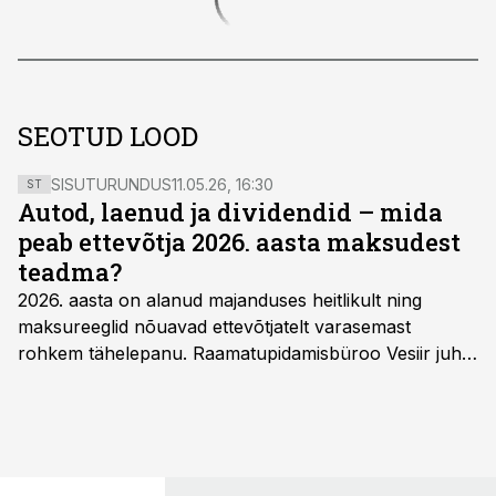
SEOTUD LOOD
SISUTURUNDUS
11.05.26, 16:30
ST
Autod, laenud ja dividendid – mida
peab ettevõtja 2026. aasta maksudest
teadma?
2026. aasta on alanud majanduses heitlikult ning
maksureeglid nõuavad ettevõtjatelt varasemast
rohkem tähelepanu. Raamatupidamisbüroo Vesiir juht
ja omanik Enno Lepvalts selgitab, millised muudatused
mõjutavad enim auto kasutamist, laenusuhteid ja
dividendide maksustamist ning kus peituvad suurimad
riskikohad.