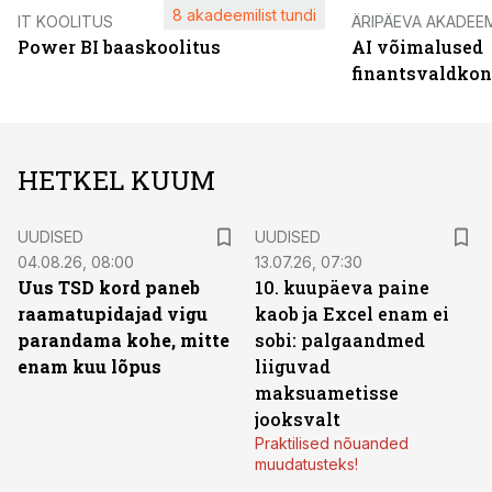
8 akadeemilist tundi
IT KOOLITUS
ÄRIPÄEVA AKADEE
Power BI baaskoolitus
AI võimalused
finantsvaldko
HETKEL KUUM
UUDISED
UUDISED
04.08.26, 08:00
13.07.26, 07:30
Uus TSD kord paneb
10. kuupäeva paine
raamatupidajad vigu
kaob ja Excel enam ei
parandama kohe, mitte
sobi: palgaandmed
enam kuu lõpus
liiguvad
maksuametisse
jooksvalt
Praktilised nõuanded
muudatusteks!