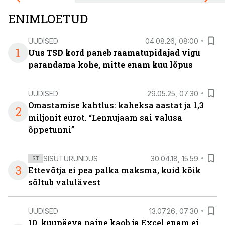
ENIMLOETUD
UUDISED
04.08.26, 08:00
1
Uus TSD kord paneb raamatupidajad vigu
parandama kohe, mitte enam kuu lõpus
UUDISED
29.05.25, 07:30
Omastamise kahtlus: kaheksa aastat ja 1,3
2
miljonit eurot. “Lennujaam sai valusa
õppetunni”
SISUTURUNDUS
30.04.18, 15:59
ST
3
Ettevõtja ei pea palka maksma, kuid kõik
sõltub valulävest
UUDISED
13.07.26, 07:30
10. kuupäeva paine kaob ja Excel enam ei