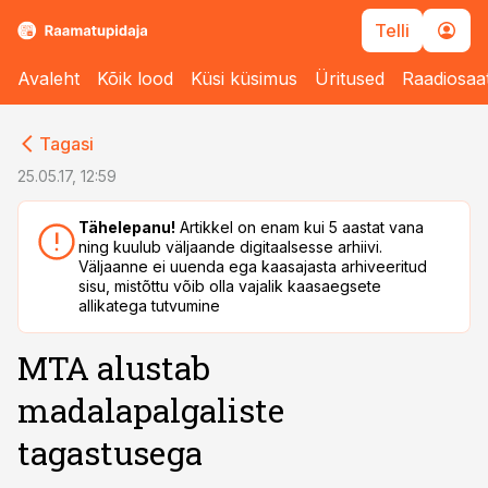
Telli
Avaleht
Kõik lood
Küsi küsimus
Üritused
Raadiosaa
cebook
cebook
Tagasi
Twitter)
Twitter)
25.05.17, 12:59
kedIn
kedIn
Tähelepanu!
Artikkel on enam kui 5 aastat vana
ning kuulub väljaande digitaalsesse arhiivi.
ail
ail
Väljaanne ei uuenda ega kaasajasta arhiveeritud
sisu, mistõttu võib olla vajalik kaasaegsete
k
k
allikatega tutvumine
MTA alustab
madalapalgaliste
tagastusega