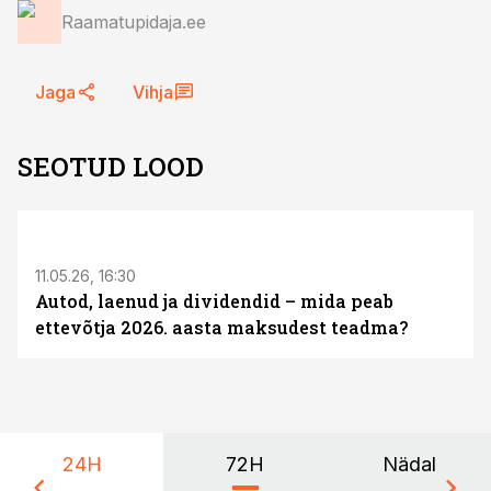
Raamatupidaja.ee
Jaga
Vihja
SEOTUD LOOD
ST
11.05.26, 16:30
Autod, laenud ja dividendid – mida peab
ettevõtja 2026. aasta maksudest teadma?
24H
72H
Nädal