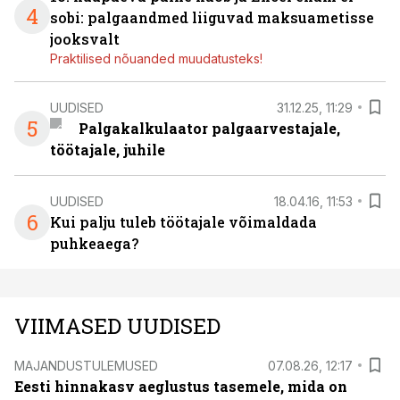
4
sobi: palgaandmed liiguvad maksuametisse
jooksvalt
Praktilised nõuanded muudatusteks!
UUDISED
31.12.25, 11:29
5
Palgakalkulaator palgaarvestajale,
töötajale, juhile
UUDISED
18.04.16, 11:53
6
Kui palju tuleb töötajale võimaldada
puhkeaega?
VIIMASED UUDISED
MAJANDUSTULEMUSED
07.08.26, 12:17
Eesti hinnakasv aeglustus tasemele, mida on