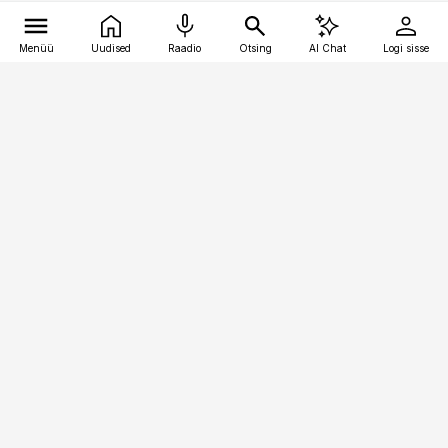
Menüü
Uudised
Raadio
Otsing
AI Chat
Logi sisse
Vana-Lõuna 39/1, 19094 Tallinn
(+372) 667 0111
raamatupidaja@raamatupidaja.ee
Telli
Reklaam
Firmast
Sisu kasutamisõigused
Ajakirjaniku
eetikakoodeks
Üldtingimused
Privaatsustingimused
Küpsiste poliitika
KKK
Eesti Meediaettevõtete
Eelistuste haldamine