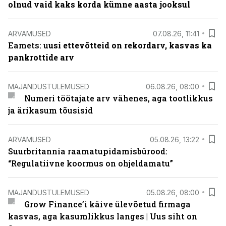
olnud vaid kaks korda kümne aasta jooksul
ARVAMUSED
07.08.26, 11:41
Eamets: u
usi ettevõtteid on rekordarv, kasvas ka
pankrottide arv
MAJANDUSTULEMUSED
06.08.26, 08:00
Numeri töötajate arv vähenes, aga tootlikkus
ja ärikasum tõusisid
ARVAMUSED
05.08.26, 13:22
Suurbritannia raamatupidamisbürood:
“Regulatiivne koormus on ohjeldamatu”
MAJANDUSTULEMUSED
05.08.26, 08:00
Grow Finance’i käive ülevõetud firmaga
kasvas, aga kasumlikkus langes | Uus siht on