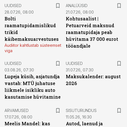
UUDISED
ANALÜÜSID
28.07.26, 08:00
21.07.26, 08:00
Bolti
Kohtusaalist
|
raamatupidamislikud
Petuarveid maksnud
trikid
raamatupidaja peab
käibemaksuarvestuses
hüvitama 37 000 eurot
Audiitor kahtlustab süsteemset
tööandjale
viga
UUDISED
UUDISED
03.08.26, 07:30
31.07.26, 07:30
Lugeja küsib, asjatundja
Maksukalender: august
vastab: MTÜ juhatuse
2026
liikmele isikliku auto
kasutamise hüvitamine
ST
ARVAMUSED
SISUTURUNDUS
17.07.26, 08:00
11.05.26, 16:30
Meelis Mandel: kas
Autod, laenud ja