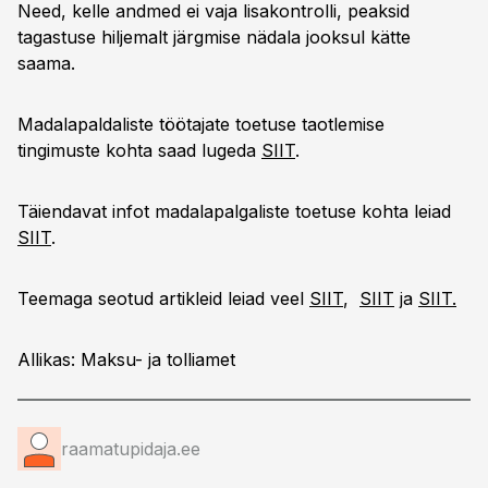
Need, kelle andmed ei vaja lisakontrolli, peaksid
tagastuse hiljemalt järgmise nädala jooksul kätte
saama.
Madalapaldaliste töötajate toetuse taotlemise
tingimuste kohta saad lugeda
SIIT
.
Täiendavat infot madalapalgaliste toetuse kohta leiad
SIIT
.
Teemaga seotud artikleid leiad veel
SIIT
,
SIIT
ja
SIIT.
Allikas: Maksu- ja tolliamet
raamatupidaja.ee