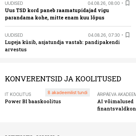
UUDISED
04.08.26, 08:00
Uus TSD kord paneb raamatupidajad vigu
parandama kohe, mitte enam kuu lõpus
UUDISED
04.08.26, 07:30
Lugeja küsib, asjatundja vastab: pandipakendi
arvestus
KONVERENTSID JA KOOLITUSED
8 akadeemilist tundi
IT KOOLITUS
ÄRIPÄEVA AKADEE
Power BI baaskoolitus
AI võimalused
finantsvaldko