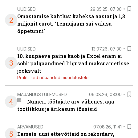
UUDISED
29.05.25, 07:30
Omastamise kahtlus: kaheksa aastat ja 1,3
2
miljonit eurot. “Lennujaam sai valusa
õppetunni”
UUDISED
13.07.26, 07:30
10. kuupäeva paine kaob ja Excel enam ei
3
sobi: palgaandmed liiguvad maksuametisse
jooksvalt
Praktilised nõuanded muudatusteks!
MAJANDUSTULEMUSED
06.08.26, 08:00
4
Numeri töötajate arv vähenes, aga
tootlikkus ja ärikasum tõusisid
ARVAMUSED
07.08.26, 11:41
5
Eamets: u
usi ettevõtteid on rekordarv,