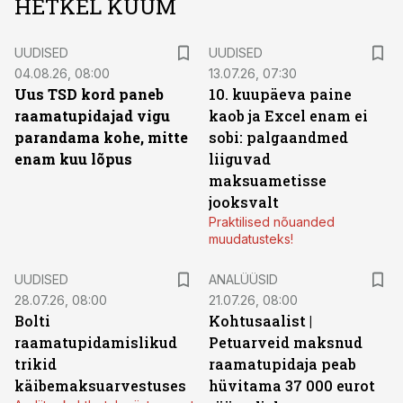
HETKEL KUUM
UUDISED
UUDISED
04.08.26, 08:00
13.07.26, 07:30
Uus TSD kord paneb
10. kuupäeva paine
raamatupidajad vigu
kaob ja Excel enam ei
parandama kohe, mitte
sobi: palgaandmed
enam kuu lõpus
liiguvad
maksuametisse
jooksvalt
Praktilised nõuanded
muudatusteks!
UUDISED
ANALÜÜSID
28.07.26, 08:00
21.07.26, 08:00
Bolti
Kohtusaalist
|
raamatupidamislikud
Petuarveid maksnud
trikid
raamatupidaja peab
käibemaksuarvestuses
hüvitama 37 000 eurot