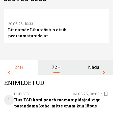
ST
29.06.26, 10:33
Linnamäe Lihatööstus otsib
pearaamatupidajat
24H
72H
Nädal
ENIMLOETUD
UUDISED
04.08.26, 08:00
1
Uus TSD kord paneb raamatupidajad vigu
parandama kohe, mitte enam kuu lõpus