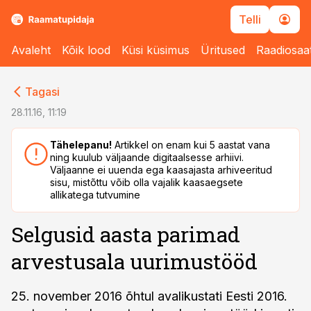
Telli
Avaleht
Kõik lood
Küsi küsimus
Üritused
Raadiosaa
cebook
cebook
Tagasi
Twitter)
Twitter)
28.11.16, 11:19
kedIn
kedIn
Tähelepanu!
Artikkel on enam kui 5 aastat vana
ning kuulub väljaande digitaalsesse arhiivi.
ail
ail
Väljaanne ei uuenda ega kaasajasta arhiveeritud
sisu, mistõttu võib olla vajalik kaasaegsete
k
k
allikatega tutvumine
Selgusid aasta parimad
arvestusala uurimustööd
25. november 2016 õhtul avalikustati Eesti 2016.