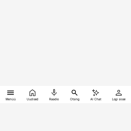
Menüü
Uudised
Raadio
Otsing
AI Chat
Logi sisse
Vana-Lõuna 39/1, 19094 Tallinn