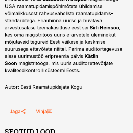
USA raamatupidamispõhimõtete ühildamise
võimalikkusest rahvusvaheliste raamatupidamis-
standarditega. Eriauhinna uudse ja huvitava
arvestusalase teemakäsitluse eest sai
Sirli Heinsoo
,
kes oma magistritöös uuris e-arvetele üleminekut
mõjutavaid tegureid Eesti väikese ja keskmise
suurusega ettevõtete näitel. Parima audiitortegevuse
alase uurimustöö eripreemia pälvis
Kätlin
Soon
magistritööga, mis uuris audiitorettevõtjate
kvaliteedikontrolli süsteemi Eestis.
Autor: Eesti Raamatupidajate Kogu
Jaga
Vihja
SEOTUD LOOD