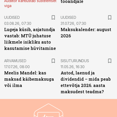
Audiitor kahtlustab süsteemset
tööandjale
viga
UUDISED
UUDISED
03.08.26, 07:30
31.07.26, 07:30
Lugeja küsib, asjatundja
Maksukalender: august
vastab: MTÜ juhatuse
2026
liikmele isikliku auto
kasutamise hüvitamine
ST
ARVAMUSED
SISUTURUNDUS
17.07.26, 08:00
11.05.26, 16:30
Meelis Mandel: kas
Autod, laenud ja
maksad käibemaksuga
dividendid – mida peab
või ilma
ettevõtja 2026. aasta
maksudest teadma?