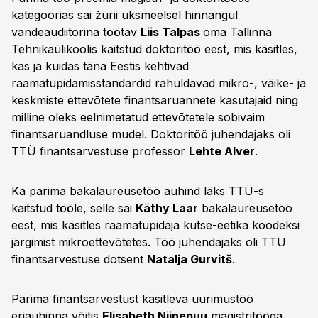
kategoorias sai žürii üksmeelsel hinnangul
vandeaudiitorina töötav
Liis Talpas
oma Tallinna
Tehnikaülikoolis kaitstud doktoritöö eest, mis käsitles,
kas ja kuidas täna Eestis kehtivad
raamatupidamisstandardid rahuldavad mikro-, väike- ja
keskmiste ettevõtete finantsaruannete kasutajaid ning
milline oleks eelnimetatud ettevõtetele sobivaim
finantsaruandluse mudel. Doktoritöö juhendajaks oli
TTÜ finantsarvestuse professor
Lehte Alver
.
Ka parima bakalaureusetöö auhind läks TTÜ-s
kaitstud tööle, selle sai
Käthy Laar
bakalaureusetöö
eest, mis käsitles raamatupidaja kutse-eetika koodeksi
järgimist mikroettevõtetes. Töö juhendajaks oli TTÜ
finantsarvestuse dotsent
Natalja Gurvitš
.
Parima finantsarvestust käsitleva uurimustöö
eriauhinna võitis
Elisabeth Niinepuu
magistritööga