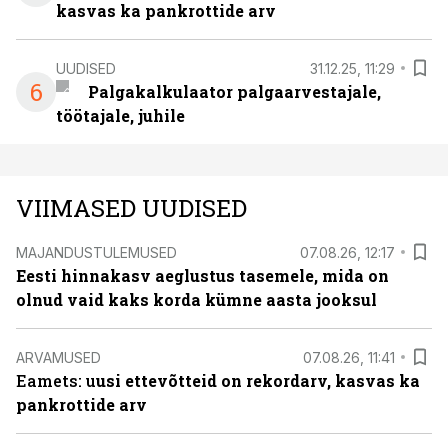
kasvas ka pankrottide arv
UUDISED
31.12.25, 11:29
6
Palgakalkulaator palgaarvestajale,
töötajale, juhile
VIIMASED UUDISED
MAJANDUSTULEMUSED
07.08.26, 12:17
Eesti hinnakasv aeglustus tasemele, mida on
olnud vaid kaks korda kümne aasta jooksul
ARVAMUSED
07.08.26, 11:41
Eamets: u
usi ettevõtteid on rekordarv, kasvas ka
pankrottide arv