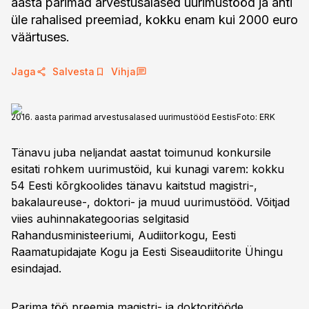
aasta parimad arvestusalased uurimustööd ja anti
üle rahalised preemiad, kokku enam kui 2000 euro
väärtuses.
Jaga
Salvesta
Vihja
2016. aasta parimad arvestusalased uurimustööd Eestis
Foto:
ERK
Tänavu juba neljandat aastat toimunud konkursile
esitati rohkem uurimustöid, kui kunagi varem: kokku
54 Eesti kõrgkoolides tänavu kaitstud magistri-,
bakalaureuse-, doktori- ja muud uurimustööd. Võitjad
viies auhinnakategoorias selgitasid
Rahandusministeeriumi, Audiitorkogu, Eesti
Raamatupidajate Kogu ja Eesti Siseaudiitorite Ühingu
esindajad.
Parima töö preemia magistri- ja doktoritööde