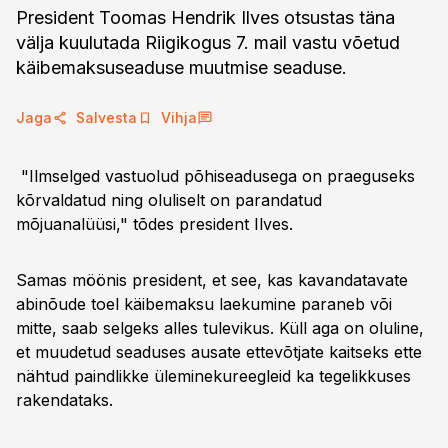
President Toomas Hendrik Ilves otsustas täna
välja kuulutada Riigikogus 7. mail vastu võetud
käibemaksuseaduse muutmise seaduse.
Jaga
Salvesta
Vihja
"Ilmselged vastuolud põhiseadusega on praeguseks
kõrvaldatud ning oluliselt on parandatud
mõjuanalüüsi," tõdes president Ilves.
Samas möönis president, et see, kas kavandatavate
abinõude toel käibemaksu laekumine paraneb või
mitte, saab selgeks alles tulevikus. Küll aga on oluline,
et muudetud seaduses ausate ettevõtjate kaitseks ette
nähtud paindlikke üleminekureegleid ka tegelikkuses
rakendataks.