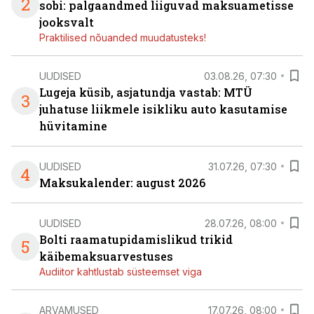
2
sobi: palgaandmed liiguvad maksuametisse
jooksvalt
Praktilised nõuanded muudatusteks!
UUDISED
03.08.26, 07:30
Lugeja küsib, asjatundja vastab: MTÜ
3
juhatuse liikmele isikliku auto kasutamise
hüvitamine
UUDISED
31.07.26, 07:30
4
Maksukalender: august 2026
UUDISED
28.07.26, 08:00
Bolti raamatupidamislikud trikid
5
käibemaksuarvestuses
Audiitor kahtlustab süsteemset viga
ARVAMUSED
17.07.26, 08:00