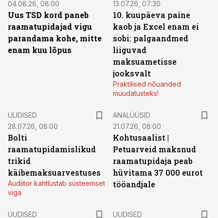
04.08.26, 08:00
13.07.26, 07:30
Uus TSD kord paneb
10. kuupäeva paine
raamatupidajad vigu
kaob ja Excel enam ei
parandama kohe, mitte
sobi: palgaandmed
enam kuu lõpus
liiguvad
maksuametisse
jooksvalt
Praktilised nõuanded
muudatusteks!
UUDISED
ANALÜÜSID
28.07.26, 08:00
21.07.26, 08:00
Bolti
Kohtusaalist
|
raamatupidamislikud
Petuarveid maksnud
trikid
raamatupidaja peab
käibemaksuarvestuses
hüvitama 37 000 eurot
Audiitor kahtlustab süsteemset
tööandjale
viga
UUDISED
UUDISED