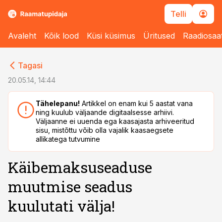
Telli
Avaleht
Kõik lood
Küsi küsimus
Üritused
Raadiosaa
cebook
cebook
Tagasi
Twitter)
Twitter)
20.05.14, 14:44
kedIn
kedIn
Tähelepanu!
Artikkel on enam kui 5 aastat vana
ning kuulub väljaande digitaalsesse arhiivi.
ail
ail
Väljaanne ei uuenda ega kaasajasta arhiveeritud
sisu, mistõttu võib olla vajalik kaasaegsete
k
k
allikatega tutvumine
Käibemaksuseaduse
muutmise seadus
kuulutati välja!