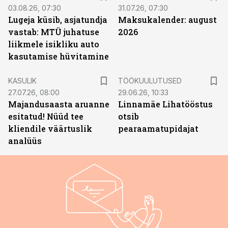
03.08.26, 07:30
31.07.26, 07:30
Lugeja küsib, asjatundja
Maksukalender: august
vastab: MTÜ juhatuse
2026
liikmele isikliku auto
kasutamise hüvitamine
ST
KASULIK
TÖÖKUULUTUSED
27.07.26, 08:00
29.06.26, 10:33
Majandusaasta aruanne
Linnamäe Lihatööstus
esitatud! Nüüd tee
otsib
kliendile väärtuslik
pearaamatupidajat
analüüs