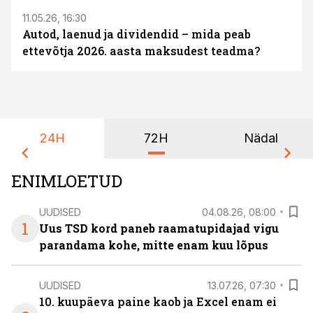
11.05.26, 16:30
Autod, laenud ja dividendid – mida peab
ettevõtja 2026. aasta maksudest teadma?
24H
72H
Nädal
ENIMLOETUD
UUDISED
04.08.26, 08:00
1
Uus TSD kord paneb raamatupidajad vigu
parandama kohe, mitte enam kuu lõpus
UUDISED
13.07.26, 07:30
10. kuupäeva paine kaob ja Excel enam ei