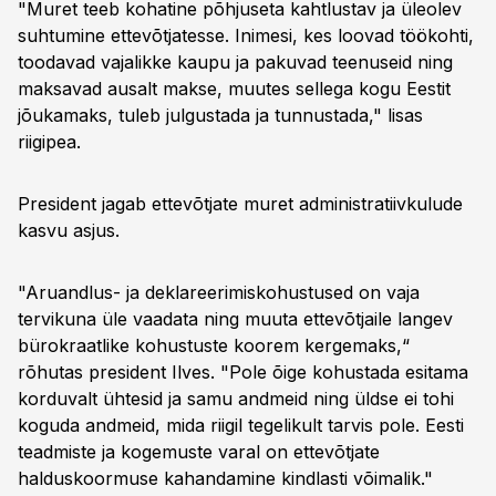
"Muret teeb kohatine põhjuseta kahtlustav ja üleolev
suhtumine ettevõtjatesse. Inimesi, kes loovad töökohti,
toodavad vajalikke kaupu ja pakuvad teenuseid ning
maksavad ausalt makse, muutes sellega kogu Eestit
jõukamaks, tuleb julgustada ja tunnustada," lisas
riigipea.
President jagab ettevõtjate muret administratiivkulude
kasvu asjus.
"Aruandlus- ja deklareerimiskohustused on vaja
tervikuna üle vaadata ning muuta ettevõtjaile langev
bürokraatlike kohustuste koorem kergemaks,“
rõhutas president Ilves. "Pole õige kohustada esitama
korduvalt ühtesid ja samu andmeid ning üldse ei tohi
koguda andmeid, mida riigil tegelikult tarvis pole. Eesti
teadmiste ja kogemuste varal on ettevõtjate
halduskoormuse kahandamine kindlasti võimalik."