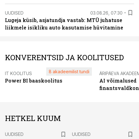
UUDISED
03.08.26, 07:30
Lugeja küsib, asjatundja vastab: MTÜ juhatuse
liikmele isikliku auto kasutamise hüvitamine
KONVERENTSID JA KOOLITUSED
8 akadeemilist tundi
IT KOOLITUS
ÄRIPÄEVA AKADEE
Power BI baaskoolitus
AI võimalused
finantsvaldko
HETKEL KUUM
UUDISED
UUDISED