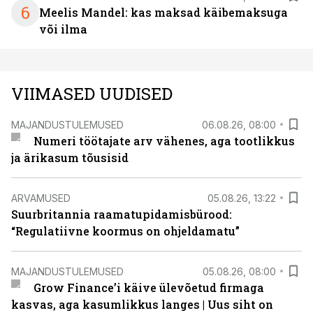
6
Meelis Mandel: kas maksad käibemaksuga
või ilma
VIIMASED UUDISED
MAJANDUSTULEMUSED
06.08.26, 08:00
Numeri töötajate arv vähenes, aga tootlikkus
ja ärikasum tõusisid
ARVAMUSED
05.08.26, 13:22
Suurbritannia raamatupidamisbürood:
“Regulatiivne koormus on ohjeldamatu”
MAJANDUSTULEMUSED
05.08.26, 08:00
Grow Finance’i käive ülevõetud firmaga
kasvas, aga kasumlikkus langes | Uus siht on