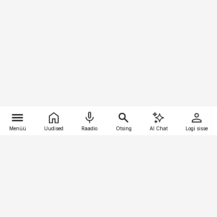
Menüü
Uudised
Raadio
Otsing
AI Chat
Logi sisse
Vana-Lõuna 39/1, 19094 Tallinn
(+372) 667 0111
raamatupidaja@raamatupidaja.ee