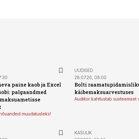
UUDISED
7:30
28.07.26, 08:00
äeva paine kaob ja Excel
Bolti raamatupidamisliku
sobi: palgaandmed
käibemaksuarvestuses
 maksuametisse
Audiitor kahtlustab süsteemset 
t
d nõuanded muudatusteks!
KASULIK