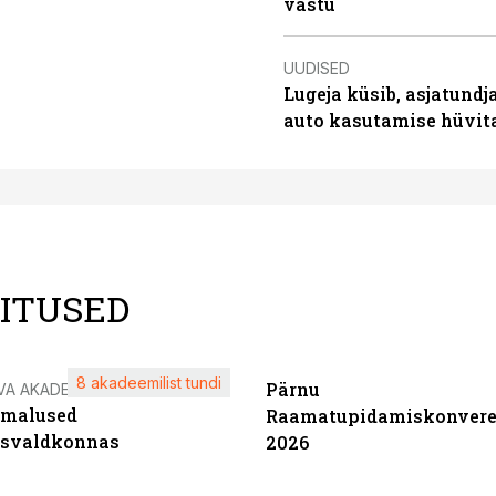
vastu
UUDISED
Lugeja küsib, asjatundj
auto kasutamise hüvi
LITUSED
8 akadeemilist tundi
Pärnu
VA AKADEEMIA
imalused
Raamatupidamiskonvere
tsvaldkonnas
2026