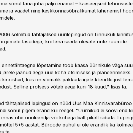
ma sõnul täna juba palju enamat – kaasaegseid tehnosüst
me ja vaadet ning keskkonnasõbralikumat lähenemist hoone
midele.
006 sõlmitud tähtajalised üürilepingud on Linnuküti kinnitu
õrgemate tasudega, kui täna saada olevate uute ruumide
ad.
 ennetähtaegne lõpetamine toob kaasa üürnikule väga suur
 järele jäänud aega uue koha otsimiseks ja planeerimiseks. 
 kinnistuid, kus on võimalik pakkuda igale kliendile just tem
dust. Selline protsess võtab aega kuni 18 kuud," lisas ta.
 tähtajalised lepingud on nüüd Uus Maa Kinnisvarabüroo 
andi sõnul pigem erand kui reegel. "Üürnikud ei soovi end ki
onnas ühe üürileandja või kohaga liialt pikalt siduda. Lepin
mõttel 5+5 aastat. Büroode puhul ei ole erandlik ka kolme
as ta.