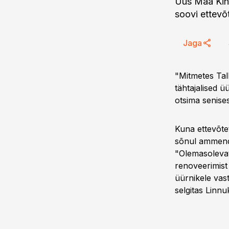
Uus Maa Kinn
soovi ettevõt
Jaga
"Mitmetes Tal
tähtajalised 
otsima senise
Kuna ettevõt
sõnul ammend
"Olemasoleva
renoveerimist
üürnikele vast
selgitas Linnu