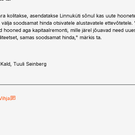
ära kolitakse, asendatakse Linnuküti sõnul kas uute hoonet
 välja soodsamat hinda otsivatele alustavatele ettevõtetele. 
 hooned aga kapitaalremonti, mille järel jõuavad need uuest
iteetset, samas soodsamat hinda," märkis ta.
 Kald, Tuuli Seinberg
Vihja