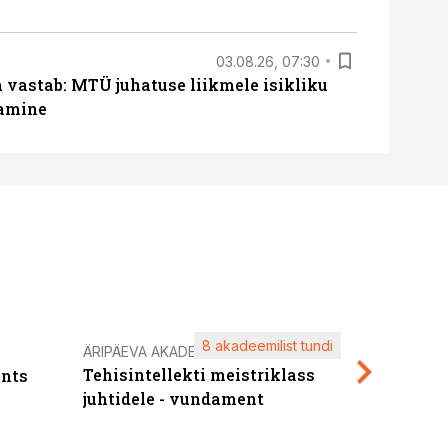
03.08.26, 07:30
a vastab: MTÜ juhatuse liikmele isikliku
tamine
8 akadeemilist tundi
Kasuta ä
ÄRIPÄEVA AKADEEMIA
Tehisintellekti meistriklass
nts
maksuva
juhtidele - vundament