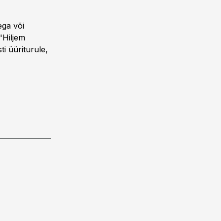
ega või
"Hiljem
i üüriturule,