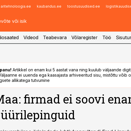
aritehnoloogia.ee
kaubandus.ee
toostusuudised.ee
logistikauudi
Infopank
Radar
iosaated
Videod
Teabevara
Võlaregister
Töö
Sisutu
panu!
Artikkel on enam kui 5 aastat vana ning kuulub väljaande digi
. Väljaanne ei uuenda ega kaasajasta arhiveeritud sisu, mistõttu võib ol
sete allikatega tutvumine
aa: firmad ei soovi en
 üürilepinguid