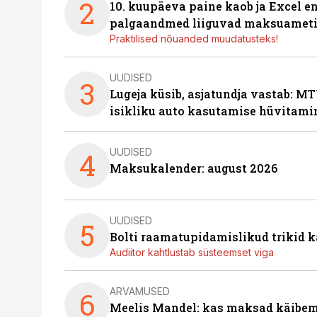
2
10. kuupäeva paine kaob ja Excel en
palgaandmed liiguvad maksuameti
Praktilised nõuanded muudatusteks!
UUDISED
3
Lugeja küsib, asjatundja vastab: MT
isikliku auto kasutamise hüvitami
UUDISED
4
Maksukalender: august 2026
UUDISED
5
Bolti raamatupidamislikud trikid
Audiitor kahtlustab süsteemset viga
ARVAMUSED
6
Meelis Mandel: kas maksad käibem