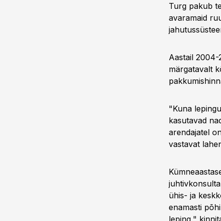
Turg pakub te
avaramaid ruu
jahutussüstee
Aastail 2004-2
märgatavalt k
pakkumishinn
"Kuna lepingu
kasutavad nad
arendajatel on
vastavat lahen
Kümneaastased
juhtivkonsult
ühis- ja keskk
enamasti põhi
leping," kinnit