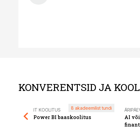
KONVERENTSID JA KOO
8 akadeemilist tundi
IT KOOLITUS
ÄRIPÄE
Power BI baaskoolitus
AI võ
finan