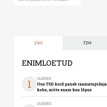
24H
72H
ENIMLOETUD
UUDISED
1
Uus TSD kord paneb raamatupidaj
kohe, mitte enam kuu lõpus
UUDISED