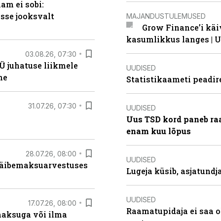
am ei sobi:
sse jooksvalt
MAJANDUSTULEMUSED
Grow Finance’i käi
kasumlikkus langes | U
03.08.26, 07:30
Ü juhatuse liikmele
UUDISED
ne
Statistikaameti peadir
31.07.26, 07:30
UUDISED
Uus TSD kord paneb ra
enam kuu lõpus
28.07.26, 08:00
UUDISED
 käibemaksuarvestuses
Lugeja küsib, asjatund
UUDISED
17.07.26, 08:00
Raamatupidaja ei saa o
aksuga või ilma