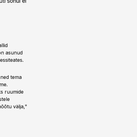
ti sõnul ei
llid
 on asunud
essiteates.
oned tema
ume.
ks ruumide
stele
õõtu välja,"