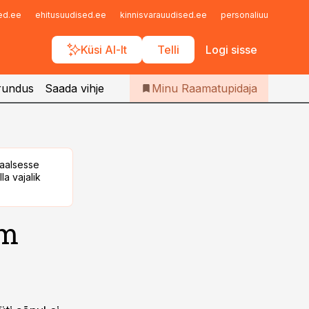
Iseteenindus
sed.ee
ehitusuudised.ee
kinnisvarauudised.ee
personaliuudised.ee
Telli Raamatupidaja
Küsi AI-lt
Telli
Logi sisse
rundus
Saada vihje
Minu Raamatupidaja
taalsesse
la vajalik
am