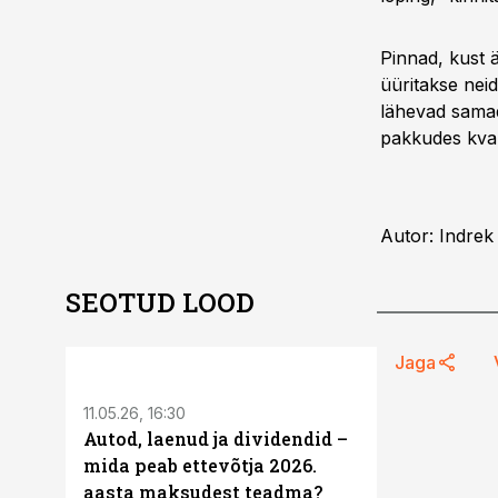
Pinnad, kust 
üüritakse neid
lähevad samad
pakkudes kval
Autor: Indrek
SEOTUD LOOD
ST
Jaga
11.05.26, 16:30
Autod, laenud ja dividendid –
mida peab ettevõtja 2026.
aasta maksudest teadma?