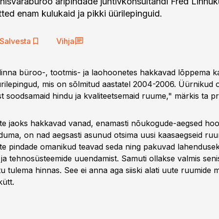
isvarabüroo äripindade juhtivkonsultandi Fred Linnukü
ted enam kulukaid ja pikki üürilepinguid.
Salvesta
Vihja
linna büroo-, tootmis- ja laohoonetes hakkavad lõppema ka
üürilepingud, mis on sõlmitud aastatel 2004-2006. Üürnikud
st soodsamaid hindu ja kvaliteetsemaid ruume," märkis ta pr
ete jaoks hakkavad vanad, enamasti nõukogude-aegsed ho
uma, on nad aegsasti asunud otsima uusi kaasaegseid ru
te pindade omanikud teavad seda ning pakuvad lahenduse
 ja tehnosüsteemide uuendamist. Samuti ollakse valmis seni
u tulema hinnas. See ei anna aga siiski alati uute ruumide m
kütt.