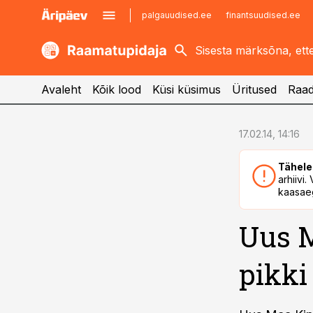
palgauudised.ee
finantsuudised.ee
kaubandus.ee
imelineajalugu.ee
kinnisvarauudised.ee
imelineteadus.ee
Avaleht
Kõik lood
Küsi küsimus
Üritused
Raad
cebook
cebook
17.02.14, 14:16
Twitter)
Twitter)
Tähele
kedIn
kedIn
arhiivi
kaasaeg
ail
ail
Uus M
k
k
pikki