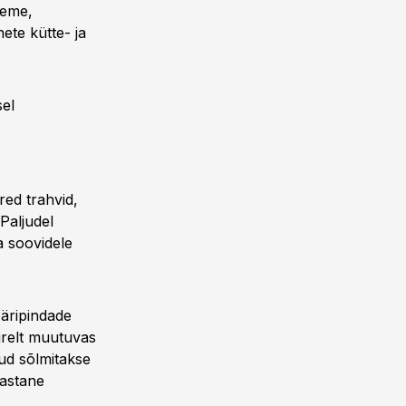
eeme,
te kütte- ja
sel
ed trahvid,
Paljudel
a soovidele
äripindade
irelt muutuvas
gud sõlmitakse
aastane