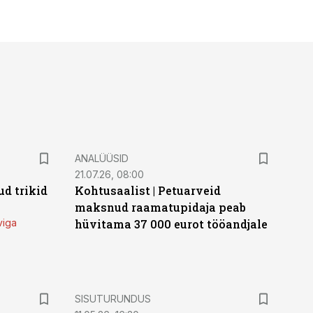
ANALÜÜSID
21.07.26, 08:00
d trikid
Kohtusaalist
|
Petuarveid
maksnud raamatupidaja peab
viga
hüvitama 37 000 eurot tööandjale
ST
SISUTURUNDUS