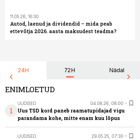
ST
11.05.26, 16:30
Autod, laenud ja dividendid – mida peab
ettevõtja 2026. aasta maksudest teadma?
24H
72H
Nädal
ENIMLOETUD
UUDISED
04.08.26, 08:00
1
Uus TSD kord paneb raamatupidajad vigu
parandama kohe, mitte enam kuu lõpus
UUDISED
29.05.25, 07:30