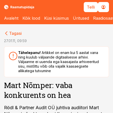
Telli
Avaleht
Kõik lood
Küsi küsimus
Üritused
Raadiosaa
cebook
cebook
Tagasi
Twitter)
Twitter)
27.01.11, 09:59
kedIn
kedIn
Tähelepanu!
Artikkel on enam kui 5 aastat vana
ning kuulub väljaande digitaalsesse arhiivi.
ail
ail
Väljaanne ei uuenda ega kaasajasta arhiveeritud
sisu, mistõttu võib olla vajalik kaasaegsete
k
k
allikatega tutvumine
Mart Nõmper: vaba
konkurents on hea
Rödl & Partner Audit OÜ juhtiva audiitori Mart