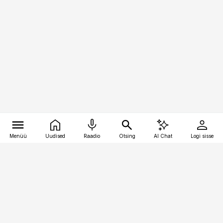
Menüü
Uudised
Raadio
Otsing
AI Chat
Logi sisse
Vana-Lõuna 39/1, 19094 Tallinn
(+372) 667 0111
raamatupidaja@raamatupidaja.ee