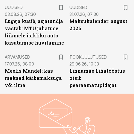
UUDISED
UUDISED
03.08.26, 07:30
31.07.26, 07:30
Lugeja küsib, asjatundja
Maksukalender: august
vastab: MTÜ juhatuse
2026
liikmele isikliku auto
kasutamise hüvitamine
ST
ARVAMUSED
TÖÖKUULUTUSED
17.07.26, 08:00
29.06.26, 10:33
Meelis Mandel: kas
Linnamäe Lihatööstus
maksad käibemaksuga
otsib
või ilma
pearaamatupidajat