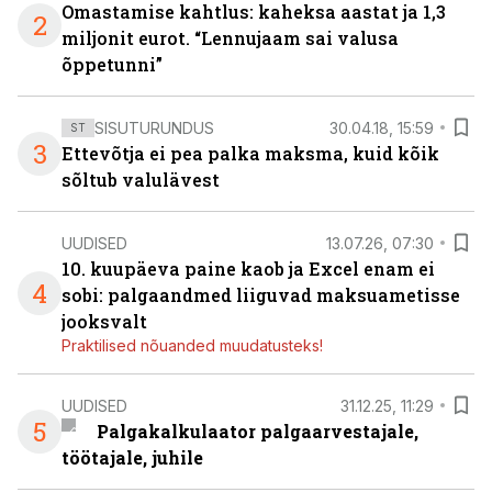
Omastamise kahtlus: kaheksa aastat ja 1,3
2
miljonit eurot. “Lennujaam sai valusa
õppetunni”
SISUTURUNDUS
30.04.18, 15:59
ST
3
Ettevõtja ei pea palka maksma, kuid kõik
sõltub valulävest
UUDISED
13.07.26, 07:30
10. kuupäeva paine kaob ja Excel enam ei
4
sobi: palgaandmed liiguvad maksuametisse
jooksvalt
Praktilised nõuanded muudatusteks!
UUDISED
31.12.25, 11:29
5
Palgakalkulaator palgaarvestajale,
töötajale, juhile