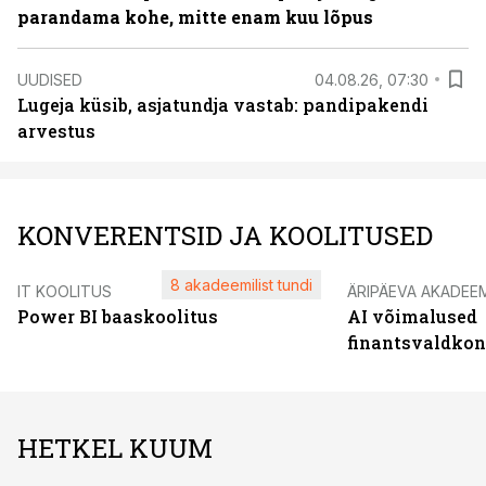
parandama kohe, mitte enam kuu lõpus
UUDISED
04.08.26, 07:30
Lugeja küsib, asjatundja vastab: pandipakendi
arvestus
KONVERENTSID JA KOOLITUSED
8 akadeemilist tundi
IT KOOLITUS
ÄRIPÄEVA AKADEE
Power BI baaskoolitus
AI võimalused
finantsvaldko
HETKEL KUUM