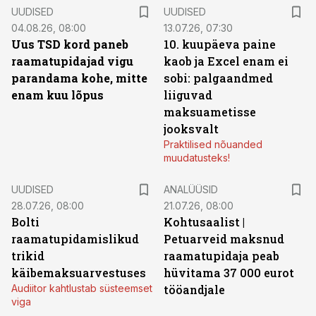
UUDISED
UUDISED
04.08.26, 08:00
13.07.26, 07:30
Uus TSD kord paneb
10. kuupäeva paine
raamatupidajad vigu
kaob ja Excel enam ei
parandama kohe, mitte
sobi: palgaandmed
enam kuu lõpus
liiguvad
maksuametisse
jooksvalt
Praktilised nõuanded
muudatusteks!
UUDISED
ANALÜÜSID
28.07.26, 08:00
21.07.26, 08:00
Bolti
Kohtusaalist
|
raamatupidamislikud
Petuarveid maksnud
trikid
raamatupidaja peab
käibemaksuarvestuses
hüvitama 37 000 eurot
Audiitor kahtlustab süsteemset
tööandjale
viga