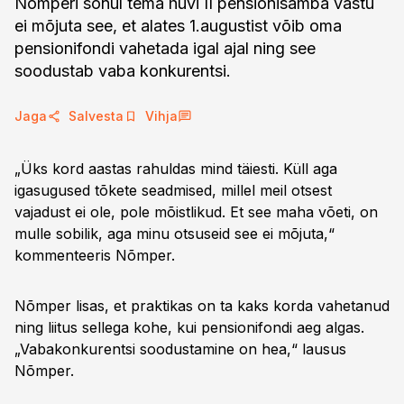
Nõmperi sõnul tema huvi II pensionisamba vastu
ei mõjuta see, et alates 1.augustist võib oma
pensionifondi vahetada igal ajal ning see
soodustab vaba konkurentsi.
Jaga
Salvesta
Vihja
„Üks kord aastas rahuldas mind täiesti. Küll aga
igasugused tõkete seadmised, millel meil otsest
vajadust ei ole, pole mõistlikud. Et see maha võeti, on
mulle sobilik, aga minu otsuseid see ei mõjuta,“
kommenteeris Nõmper.
Nõmper lisas, et praktikas on ta kaks korda vahetanud
ning liitus sellega kohe, kui pensionifondi aeg algas.
„Vabakonkurentsi soodustamine on hea,“ lausus
Nõmper.