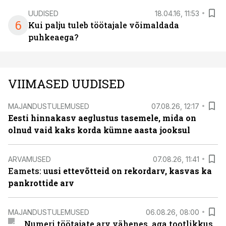
UUDISED
18.04.16, 11:53
6
Kui palju tuleb töötajale võimaldada
puhkeaega?
VIIMASED UUDISED
MAJANDUSTULEMUSED
07.08.26, 12:17
Eesti hinnakasv aeglustus tasemele, mida on
olnud vaid kaks korda kümne aasta jooksul
ARVAMUSED
07.08.26, 11:41
Eamets: u
usi ettevõtteid on rekordarv, kasvas ka
pankrottide arv
MAJANDUSTULEMUSED
06.08.26, 08:00
Numeri töötajate arv vähenes, aga tootlikkus