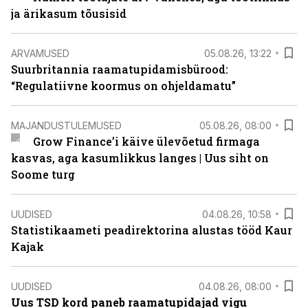
ja ärikasum tõusisid
ARVAMUSED
05.08.26, 13:22
Suurbritannia raamatupidamisbürood:
“Regulatiivne koormus on ohjeldamatu”
MAJANDUSTULEMUSED
05.08.26, 08:00
Grow Finance’i käive ülevõetud firmaga
kasvas, aga kasumlikkus langes | Uus siht on
Soome turg
UUDISED
04.08.26, 10:58
Statistikaameti peadirektorina alustas tööd Kaur
Kajak
UUDISED
04.08.26, 08:00
Uus TSD kord paneb raamatupidajad vigu