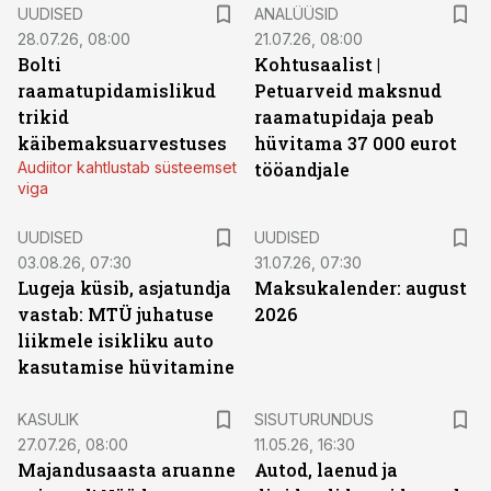
UUDISED
ANALÜÜSID
28.07.26, 08:00
21.07.26, 08:00
Bolti
Kohtusaalist
|
raamatupidamislikud
Petuarveid maksnud
trikid
raamatupidaja peab
käibemaksuarvestuses
hüvitama 37 000 eurot
Audiitor kahtlustab süsteemset
tööandjale
viga
UUDISED
UUDISED
03.08.26, 07:30
31.07.26, 07:30
Lugeja küsib, asjatundja
Maksukalender: august
vastab: MTÜ juhatuse
2026
liikmele isikliku auto
kasutamise hüvitamine
ST
KASULIK
SISUTURUNDUS
27.07.26, 08:00
11.05.26, 16:30
Majandusaasta aruanne
Autod, laenud ja