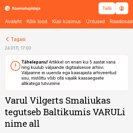
Telli
Avaleht
Kõik lood
Küsi küsimus
Üritused
Raadiosaa
cebook
cebook
Tagasi
Twitter)
Twitter)
24.01.11, 17:00
kedIn
kedIn
Tähelepanu!
Artikkel on enam kui 5 aastat vana
ning kuulub väljaande digitaalsesse arhiivi.
ail
ail
Väljaanne ei uuenda ega kaasajasta arhiveeritud
sisu, mistõttu võib olla vajalik kaasaegsete
k
k
allikatega tutvumine
Varul Vilgerts Smaliukas
tegutseb Baltikumis VARULi
nime all