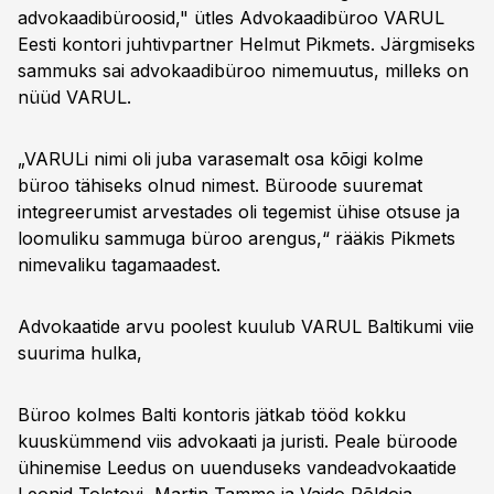
advokaadibüroosid," ütles Advokaadibüroo VARUL
Eesti kontori juhtivpartner Helmut Pikmets. Järgmiseks
sammuks sai advokaadibüroo nimemuutus, milleks on
nüüd VARUL.
„VARULi nimi oli juba varasemalt osa kõigi kolme
büroo tähiseks olnud nimest. Büroode suuremat
integreerumist arvestades oli tegemist ühise otsuse ja
loomuliku sammuga büroo arengus,“ rääkis Pikmets
nimevaliku tagamaadest.
Advokaatide arvu poolest kuulub VARUL Baltikumi viie
suurima hulka,
Büroo kolmes Balti kontoris jätkab tööd kokku
kuuskümmend viis advokaati ja juristi. Peale büroode
ühinemise Leedus on uuenduseks vandeadvokaatide