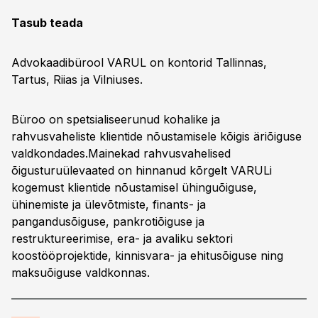
Tasub teada
Advokaadibürool VARUL on kontorid Tallinnas,
Tartus, Riias ja Vilniuses.
Büroo on spetsialiseerunud kohalike ja
rahvusvaheliste klientide nõustamisele kõigis äriõiguse
valdkondades.Mainekad rahvusvahelised
õigusturuülevaated on hinnanud kõrgelt VARULi
kogemust klientide nõustamisel ühinguõiguse,
ühinemiste ja ülevõtmiste, finants- ja
pangandusõiguse, pankrotiõiguse ja
restruktureerimise, era- ja avaliku sektori
koostööprojektide, kinnisvara- ja ehitusõiguse ning
maksuõiguse valdkonnas.