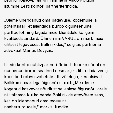
Leonid Tolstovi, Martin Tamme ja Vaido Põldoja
liitumine Eesti kontori partneriteringiga.
„Oleme ühendanud oma pädevuse, kogemuse ja
potentsiaali, et laiendada büroo õigusteenuste
portfooliot ning tagada meie klientidele kõrgeim
kvaliteedistandard. Ühine nimi VARUL on märk meie
ühtsest tegevusest Balti riikides,” selgitas partner ja
advokaat Marius Devyžis.
Leedu kontori juhtivpartneri Robert Juodka sõnul on
uuenenud büroo seadnud eesmärgiks tihendada veelgi
koostööd rahvusvaheliste ettevõtetega, kes otsivad
Baltikumi haardega õigusnõustajaid. „Me oleme
kogenud kasvavat nõudlust sellealase õigusnõu järele
nii välismaa kui ka nende Balti riikide ettevõtete seas,
kes on laiendanud oma tegevust
naaberturgudele,” märkis Juodka.