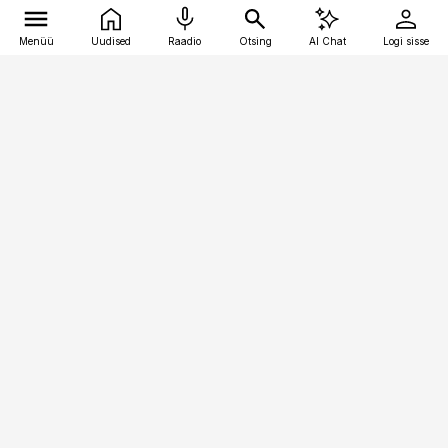
Menüü
Uudised
Raadio
Otsing
AI Chat
Logi sisse
Vana-Lõuna 39/1, 19094 Tallinn
(+372) 667 0111
raamatupidaja@raamatupidaja.ee
Telli
Reklaam
Firmast
Sisu kasutamisõigused
Ajakirjaniku
eetikakoodeks
Üldtingimused
Privaatsustingimused
Küpsiste poliitika
KKK
Eesti Meediaettevõtete
Eelistuste haldamine
Liit