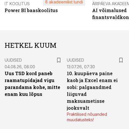
8 akadeemilist tundi
IT KOOLITUS
ÄRIPÄEVA AKADEE
Power BI baaskoolitus
AI võimalused
finantsvaldko
HETKEL KUUM
UUDISED
UUDISED
04.08.26, 08:00
13.07.26, 07:30
Uus TSD kord paneb
10. kuupäeva paine
raamatupidajad vigu
kaob ja Excel enam ei
parandama kohe, mitte
sobi: palgaandmed
enam kuu lõpus
liiguvad
maksuametisse
jooksvalt
Praktilised nõuanded
muudatusteks!