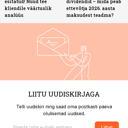
esitatud! Nüüd tee
dividendid – mida peab
kliendile väärtuslik
ettevõtja 2026. aasta
analüüs
maksudest teadma?
LIITU UUDISKIRJAGA
Telli uudiskiri ning saad oma postkasti päeva
olulisemad uudised.
Liitun