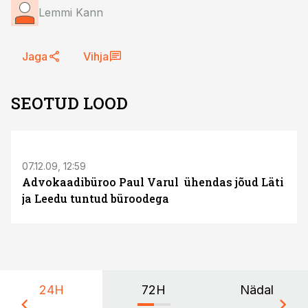
Lemmi Kann
Jaga
Vihja
SEOTUD LOOD
S
07.12.09, 12:59
Advokaadibüroo Paul Varul ühendas jõud Läti
ja Leedu tuntud büroodega
24H
72H
Nädal