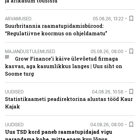
ja ärikasum tõusisid
ARVAMUSED
05.08.26, 13:22
Suurbritannia raamatupidamisbürood:
“Regulatiivne koormus on ohjeldamatu”
MAJANDUSTULEMUSED
05.08.26, 08:00
Grow Finance’i käive ülevõetud firmaga
kasvas, aga kasumlikkus langes | Uus siht on
Soome turg
UUDISED
04.08.26, 10:58
Statistikaameti peadirektorina alustas tööd Kaur
Kajak
UUDISED
04.08.26, 08:00
Uus TSD kord paneb raamatupidajad vigu
parandama kohe, mitte enam kuu lõpus