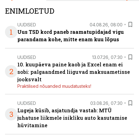
ENIMLOETUD
UUDISED
04.08.26, 08:00
1
Uus TSD kord paneb raamatupidajad vigu
parandama kohe, mitte enam kuu lõpus
UUDISED
13.07.26, 07:30
10. kuupäeva paine kaob ja Excel enam ei
2
sobi: palgaandmed liiguvad maksuametisse
jooksvalt
Praktilised nõuanded muudatusteks!
UUDISED
03.08.26, 07:30
Lugeja küsib, asjatundja vastab: MTÜ
3
juhatuse liikmele isikliku auto kasutamise
hüvitamine