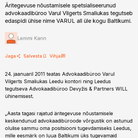
Äritegevuse nõustamisele spetsialiseerunud
advokaadibüroo Varul Vilgerts Smaliukas tegutseb
edaspidi ühise nime VARUL all üle kogu Baltikumi.
Lemmi Kann
Jaga
Salvesta
Vihja
24. jaanuaril 2011 teatas Advokaadibüroo Varul
Vilgerts Smaliukas Leedu kontori ning Leedus
tegutseva Advokaadibüroo Devyžis & Partners WILL
ühinemisest.
„Aasta tagasi rajatud äritegevuse nõustamisele
keskendunud advokaadibüroode võrgustik on astunud
olulise sammu oma positsiooni tugevdamiseks Leedus,
mille eesmärk on luua Baltikumi üks tugevamaid