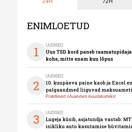
24H
72H
ENIMLOETUD
UUDISED
1
Uus TSD kord paneb raamatupidaj
kohe, mitte enam kuu lõpus
UUDISED
2
10. kuupäeva paine kaob ja Excel en
palgaandmed liiguvad maksuameti
Praktilised nõuanded muudatusteks!
UUDISED
3
Lugeja küsib, asjatundja vastab: MT
isikliku auto kasutamise hüvitami