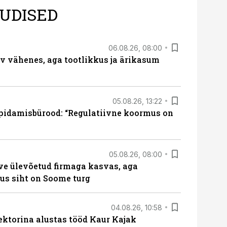
UDISED
06.08.26, 08:00
rv vähenes, aga tootlikkus ja ärikasum
05.08.26, 13:22
pidamisbürood: “Regulatiivne koormus on
05.08.26, 08:00
ve ülevõetud firmaga kasvas, aga
us siht on Soome turg
04.08.26, 10:58
ektorina alustas tööd Kaur Kajak