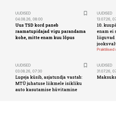
UUDISED
UUDISED
04.08.26, 08:00
13.07.26, 0
Uus TSD kord paneb
10. kuup
raamatupidajad vigu parandama
enam ei 
kohe, mitte enam kuu lõpus
liiguvad
jooksval
Praktilise
UUDISED
UUDISED
03.08.26, 07:30
31.07.26, 0
Lugeja küsib, asjatundja vastab:
Maksukal
MTÜ juhatuse liikmele isikliku
auto kasutamise hüvitamine