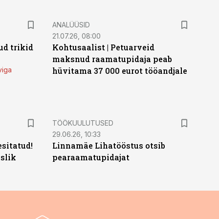
ANALÜÜSID
21.07.26, 08:00
d trikid
Kohtusaalist
|
Petuarveid
maksnud raamatupidaja peab
viga
hüvitama 37 000 eurot tööandjale
ST
TÖÖKUULUTUSED
29.06.26, 10:33
sitatud!
Linnamäe Lihatööstus otsib
slik
pearaamatupidajat