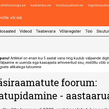
aritehnoloogia.ee
kaubandus.ee
toostusuudised.ee
logistikauudi
Infopank
Radar
iosaated
Videod
Teabevara
Võlaregister
Töö
Sisutu
panu!
Artikkel on enam kui 5 aastat vana ning kuulub väljaande digi
. Väljaanne ei uuenda ega kaasajasta arhiveeritud sisu, mistõttu võib ol
sete allikatega tutvumine
siraamatute foorum:
atupidamine - aastaaru