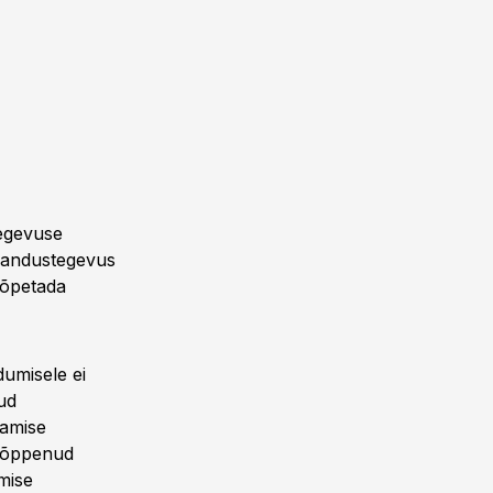
tegevuse
majandustegevus
 lõpetada
dumisele ei
ud
damise
 lõppenud
mise