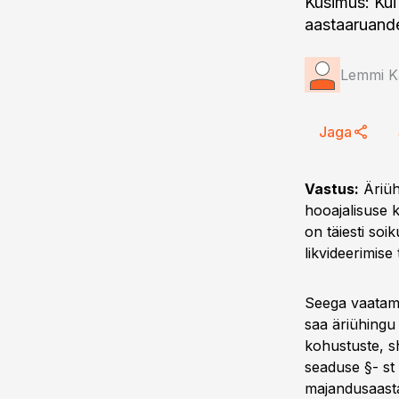
Küsimus: Kui
aastaaruande
Lemmi K
Jaga
Vastus:
Äriüh
hooajalisuse k
on täiesti soi
likvideerimise 
Seega vaatama
saa äriühingu
kohustuste, s
seaduse §- s
majandusaast