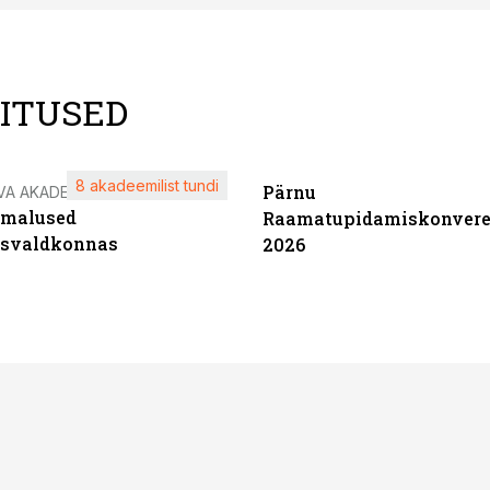
LITUSED
8 akadeemilist tundi
Pärnu
VA AKADEEMIA
imalused
Raamatupidamiskonvere
tsvaldkonnas
2026