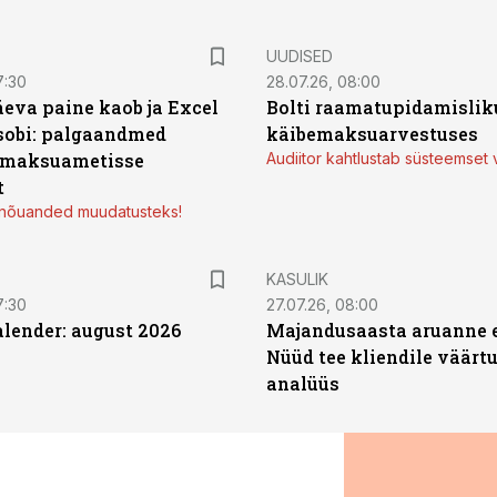
UUDISED
7:30
28.07.26, 08:00
äeva paine kaob ja Excel
Bolti raamatupidamisliku
sobi: palgaandmed
käibemaksuarvestuses
 maksuametisse
Audiitor kahtlustab süsteemset 
t
d nõuanded muudatusteks!
KASULIK
7:30
27.07.26, 08:00
ender: august 2026
Majandusaasta aruanne e
Nüüd tee kliendile väärtu
analüüs