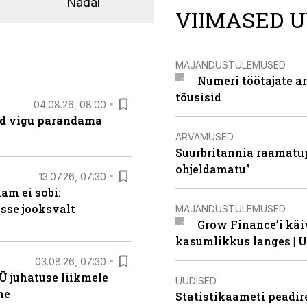
Nädal
VIIMASED U
MAJANDUSTULEMUSED
Numeri töötajate a
tõusisid
04.08.26, 08:00
ad vigu parandama
ARVAMUSED
Suurbritannia raamatu
ohjeldamatu”
13.07.26, 07:30
am ei sobi:
sse jooksvalt
MAJANDUSTULEMUSED
Grow Finance’i käi
kasumlikkus langes | U
03.08.26, 07:30
Ü juhatuse liikmele
UUDISED
ne
Statistikaameti peadir