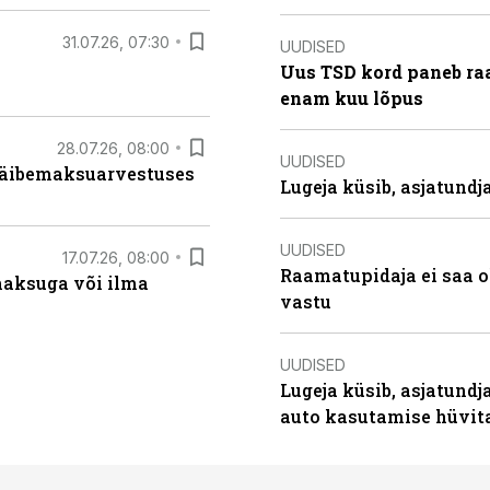
31.07.26, 07:30
UUDISED
Uus TSD kord paneb ra
enam kuu lõpus
28.07.26, 08:00
UUDISED
 käibemaksuarvestuses
Lugeja küsib, asjatund
UUDISED
17.07.26, 08:00
Raamatupidaja ei saa o
aksuga või ilma
vastu
UUDISED
Lugeja küsib, asjatundj
auto kasutamise hüvi