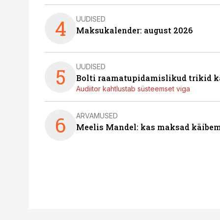
UUDISED
4
Maksukalender: august 2026
UUDISED
5
Bolti raamatupidamislikud trikid
Audiitor kahtlustab süsteemset viga
ARVAMUSED
6
Meelis Mandel: kas maksad käibem