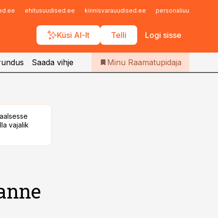
Iseteenindus
sed.ee
ehitusuudised.ee
kinnisvarauudised.ee
personaliuudised.ee
Telli Raamatupidaja
Küsi AI-lt
Telli
Logi sisse
rundus
Saada vihje
Minu Raamatupidaja
taalsesse
la vajalik
anne