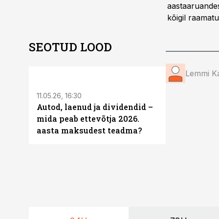
aastaaruandes
kõigil raamat
SEOTUD LOOD
ST
Lemmi K
11.05.26, 16:30
Autod, laenud ja dividendid –
mida peab ettevõtja 2026.
aasta maksudest teadma?