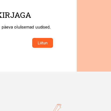
KIRJAGA
ti päeva olulisemad uudised.
Liitun