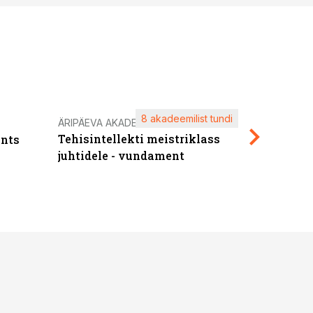
8 akadeemilist tundi
Kasuta ä
ÄRIPÄEVA AKADEEMIA
Tehisintellekti meistriklass
nts
maksuva
juhtidele - vundament