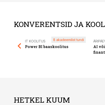
KONVERENTSID JA KOO
8 akadeemilist tundi
IT KOOLITUS
ÄRIPÄE
Power BI baaskoolitus
AI võ
finan
HETKEL KUUM