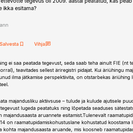
 ettevõtte tegevus oli 2009. aastal peatatud, kas peab
 ikka esitama?
ann
Salvesta
Vihja
ing ei saa peatada tegevust, seda saab teha ainult FIE (nt 
orral), teavitades sellest äriregistri pidajat. Kui äriühingu 
kunud ilma jätkamise perspektiivita, on otstarbekas äriühing
teel.
ta majandusliku aktiivsuse – tulude ja kulude ajutisele puu
 tegevust lugeda peatatuks ning lõpetada seaduses sätestat
h majandusaasta aruannete esitamist.Tulenevalt raamatupi
t 14 on raamatupidamiskohustuslane kohustatud koostama
a kohta majandusaasta aruande, mis koosneb raamatupida