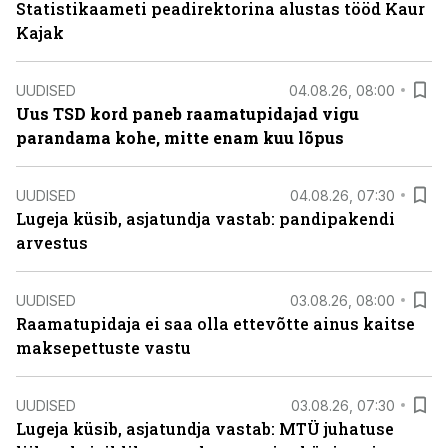
Statistikaameti peadirektorina alustas tööd Kaur
Kajak
UUDISED
04.08.26, 08:00
Uus TSD kord paneb raamatupidajad vigu
parandama kohe, mitte enam kuu lõpus
UUDISED
04.08.26, 07:30
Lugeja küsib, asjatundja vastab: pandipakendi
arvestus
UUDISED
03.08.26, 08:00
Raamatupidaja ei saa olla ettevõtte ainus kaitse
maksepettuste vastu
UUDISED
03.08.26, 07:30
Lugeja küsib, asjatundja vastab: MTÜ juhatuse