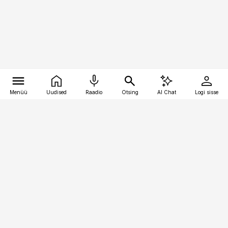
Menüü
Uudised
Raadio
Otsing
AI Chat
Logi sisse
Vana-Lõuna 39/1, 19094 Tallinn
(+372) 667 0111
raamatupidaja@raamatupidaja.ee
Telli
Reklaam
Firmast