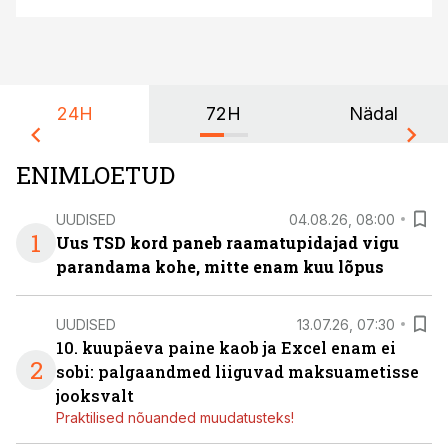
24H
72H
Nädal
ENIMLOETUD
UUDISED
04.08.26, 08:00
1
Uus TSD kord paneb raamatupidajad vigu
parandama kohe, mitte enam kuu lõpus
UUDISED
13.07.26, 07:30
10. kuupäeva paine kaob ja Excel enam ei
2
sobi: palgaandmed liiguvad maksuametisse
jooksvalt
Praktilised nõuanded muudatusteks!