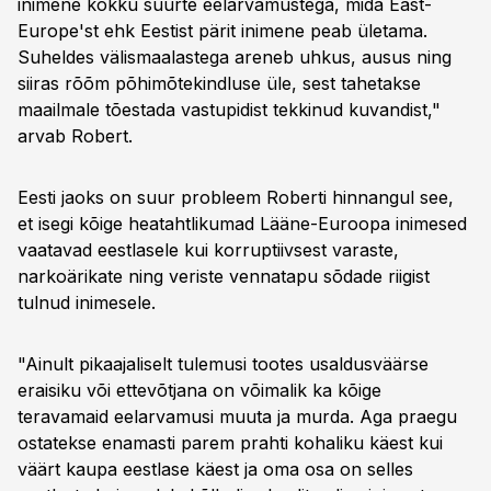
inimene kokku suurte eelarvamustega, mida East-
Europe'st ehk Eestist pärit inimene peab ületama.
Suheldes välismaalastega areneb uhkus, ausus ning
siiras rõõm põhimõtekindluse üle, sest tahetakse
maailmale tõestada vastupidist tekkinud kuvandist,"
arvab Robert.
Eesti jaoks on suur probleem Roberti hinnangul see,
et isegi kõige heatahtlikumad Lääne-Euroopa inimesed
vaatavad eestlasele kui korruptiivsest varaste,
narkoärikate ning veriste vennatapu sõdade riigist
tulnud inimesele.
"Ainult pikaajaliselt tulemusi tootes usaldusväärse
eraisiku või ettevõtjana on võimalik ka kõige
teravamaid eelarvamusi muuta ja murda. Aga praegu
ostatekse enamasti parem prahti kohaliku käest kui
väärt kaupa eestlase käest ja oma osa on selles