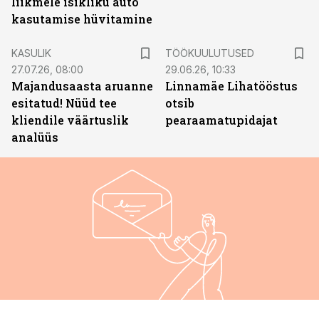
liikmele isikliku auto
kasutamise hüvitamine
ST
KASULIK
TÖÖKUULUTUSED
27.07.26, 08:00
29.06.26, 10:33
Majandusaasta aruanne
Linnamäe Lihatööstus
esitatud! Nüüd tee
otsib
kliendile väärtuslik
pearaamatupidajat
analüüs