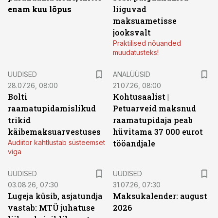
enam kuu lõpus
liiguvad
maksuametisse
jooksvalt
Praktilised nõuanded
muudatusteks!
UUDISED
ANALÜÜSID
28.07.26, 08:00
21.07.26, 08:00
Bolti
Kohtusaalist
|
raamatupidamislikud
Petuarveid maksnud
trikid
raamatupidaja peab
käibemaksuarvestuses
hüvitama 37 000 eurot
Audiitor kahtlustab süsteemset
tööandjale
viga
UUDISED
UUDISED
03.08.26, 07:30
31.07.26, 07:30
Lugeja küsib, asjatundja
Maksukalender: august
vastab: MTÜ juhatuse
2026