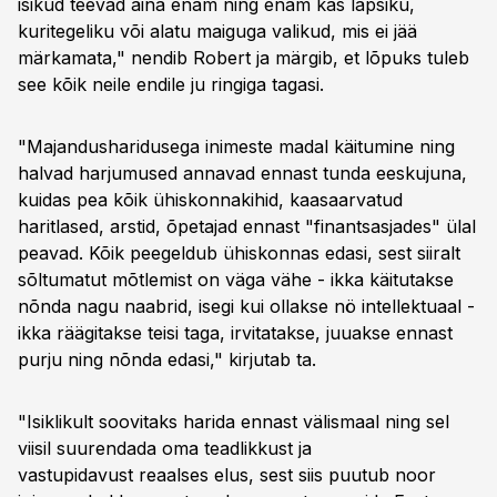
isikud teevad aina enam ning enam kas lapsiku,
kuritegeliku või alatu maiguga valikud, mis ei jää
märkamata," nendib Robert ja märgib, et lõpuks tuleb
see kõik neile endile ju ringiga tagasi.
"Majandusharidusega inimeste madal käitumine ning
halvad harjumused annavad ennast tunda eeskujuna,
kuidas pea kõik ühiskonnakihid, kaasaarvatud
haritlased, arstid, õpetajad ennast "finantsasjades" ülal
peavad. Kõik peegeldub ühiskonnas edasi, sest siiralt
sõltumatut mõtlemist on väga vähe - ikka käitutakse
nõnda nagu naabrid, isegi kui ollakse nö intellektuaal -
ikka räägitakse teisi taga, irvitatakse, juuakse ennast
purju ning nõnda edasi," kirjutab ta.
"Isiklikult soovitaks harida ennast välismaal ning sel
viisil suurendada oma teadlikkust ja
vastupidavust reaalses elus, sest siis puutub noor