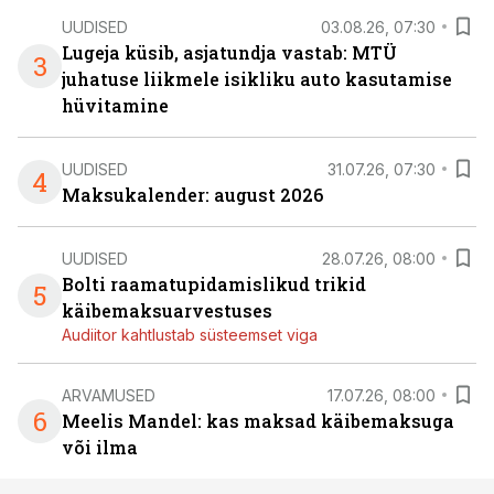
UUDISED
03.08.26, 07:30
Lugeja küsib, asjatundja vastab: MTÜ
3
juhatuse liikmele isikliku auto kasutamise
hüvitamine
UUDISED
31.07.26, 07:30
4
Maksukalender: august 2026
UUDISED
28.07.26, 08:00
Bolti raamatupidamislikud trikid
5
käibemaksuarvestuses
Audiitor kahtlustab süsteemset viga
ARVAMUSED
17.07.26, 08:00
6
Meelis Mandel: kas maksad käibemaksuga
või ilma