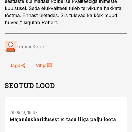
eestlaste kui madala kõlbelise kvaliteediga inimeste
kuulsusel. Seda elukvaliteeti tuleb tervikuna hakkata
tõstma. Ennast ületades. Siis tulevad ka kõik muud
hüved," kirjutab Robert.
Lemmi Kann
Jaga
Vihja
SEOTUD LOOD
S
28.05.10, 16:47
Majandusharidusest ei tasu liiga palju loota