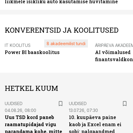
liikmele isikliku auto kasutamise hüvitamine
KONVERENTSID JA KOOLITUSED
8 akadeemilist tundi
IT KOOLITUS
ÄRIPÄEVA AKADEE
Power BI baaskoolitus
AI võimalused
finantsvaldko
HETKEL KUUM
UUDISED
UUDISED
04.08.26, 08:00
13.07.26, 07:30
Uus TSD kord paneb
10. kuupäeva paine
raamatupidajad vigu
kaob ja Excel enam ei
parandama kohe, mitte
sobi: palgaandmed