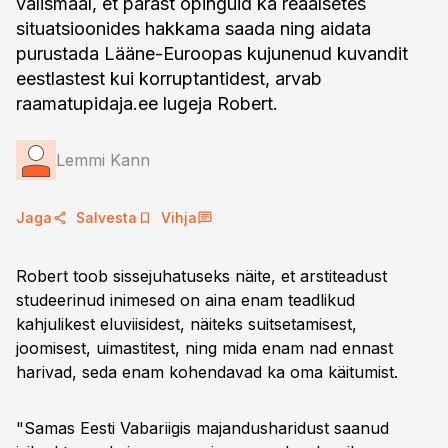
välismaal, et pärast õpinguid ka reaalsetes
situatsioonides hakkama saada ning aidata
purustada Lääne-Euroopas kujunenud kuvandit
eestlastest kui korruptantidest, arvab
raamatupidaja.ee lugeja Robert.
Lemmi Kann
Jaga
Salvesta
Vihja
Robert toob sissejuhatuseks näite, et arstiteadust
studeerinud inimesed on aina enam teadlikud
kahjulikest eluviisidest, näiteks suitsetamisest,
joomisest, uimastitest, ning mida enam nad ennast
harivad, seda enam kohendavad ka oma käitumist.
"Samas Eesti Vabariigis majandusharidust saanud