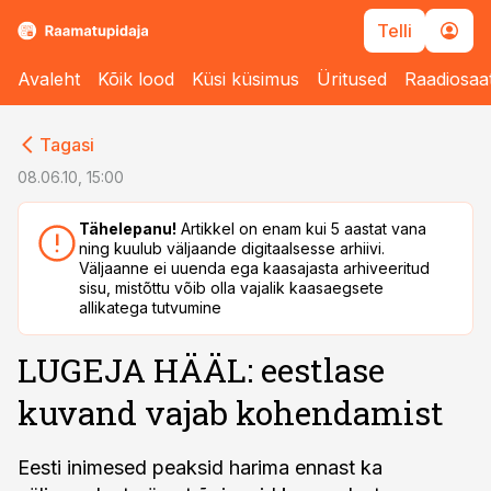
Telli
Avaleht
Kõik lood
Küsi küsimus
Üritused
Raadiosaa
cebook
cebook
Tagasi
Twitter)
Twitter)
08.06.10, 15:00
kedIn
kedIn
Tähelepanu!
Artikkel on enam kui 5 aastat vana
ning kuulub väljaande digitaalsesse arhiivi.
ail
ail
Väljaanne ei uuenda ega kaasajasta arhiveeritud
sisu, mistõttu võib olla vajalik kaasaegsete
k
k
allikatega tutvumine
LUGEJA HÄÄL: eestlase
kuvand vajab kohendamist
Eesti inimesed peaksid harima ennast ka