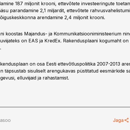
mine 187 miljonit krooni, ettevõtete investeeringute toetam
ipääsu parandamine 2,1 miljardit, ettevõtete rahvusvahelistu
a õiguskeskkonna arendamine 2,4 miljonit krooni.
i koostas Majandus- ja Kommunikatsiooniministeerium nin
luviijateks on EAS ja KredEx. Rakendusplaani kogumaht on 
.
akendusplaan on osa Eesti ettevõtluspoliitika 2007-2013 ar
 täpsustab sisuliselt arengukavas püstitatud eesmärkide 
evusi, elluviijaid ja rahastamist.
lasoo
Jaga