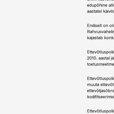
edupõhine allu
aastatel käiv
Endiselt on ol
Rahvusvahelis
kajastab konkr
Ettevõtluspoli
2010. aastal 
toetusmeetme
Ettevõtluspol
muuta ettevõt
ettevõtjasõbra
kodifitseerim
Ettevõtluspoli