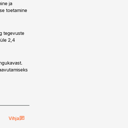
ine ja
mise toetamine
g tegevuste
üle 2,4
engukavast.
saavutamiseks
Vihja