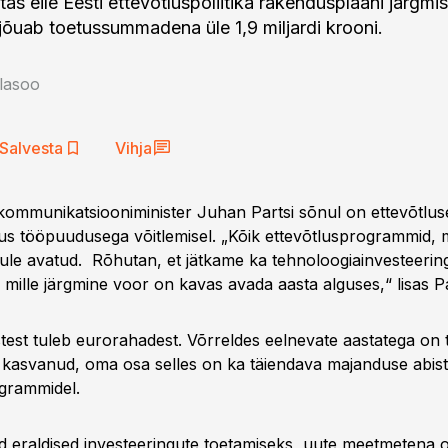
itas eile Eesti ettevõtluspoliitika rakendusplaani järgm
 jõuab toetussummadena üle 1,9 miljardi krooni.
llasoo
Salvesta
Vihja
kommunikatsiooniminister Juhan Partsi sõnul on ettevõtlu
s tööpuudusega võitlemisel. „Kõik ettevõtlusprogrammid, m
ule avatud. Rõhutan, et jätkame ka tehnoloogiainvesteerin
mille järgmine voor on kavas avada aasta alguses,“ lisas Pa
test tuleb eurorahadest. Võrreldes eelnevate aastatega on 
 kasvanud, oma osa selles on ka täiendava majanduse abis
ogrammidel.
 eraldised investeeringute toetamiseks, uute meetmetena 