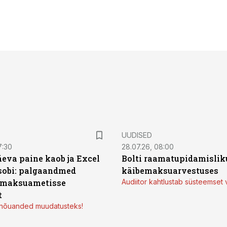
UUDISED
7:30
28.07.26, 08:00
äeva paine kaob ja Excel
Bolti raamatupidamisliku
sobi: palgaandmed
käibemaksuarvestuses
 maksuametisse
Audiitor kahtlustab süsteemset 
t
d nõuanded muudatusteks!