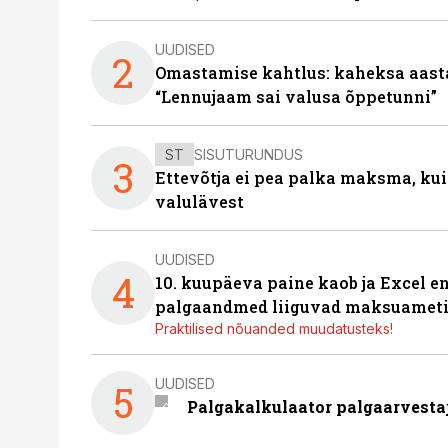
UUDISED
2
Omastamise kahtlus: kaheksa aastat 
“Lennujaam sai valusa õppetunni”
ST
SISUTURUNDUS
3
Ettevõtja ei pea palka maksma, kui
valulävest
UUDISED
4
10. kuupäeva paine kaob ja Excel en
palgaandmed liiguvad maksuameti
Praktilised nõuanded muudatusteks!
UUDISED
5
Palgakalkulaator palgaarvestaja