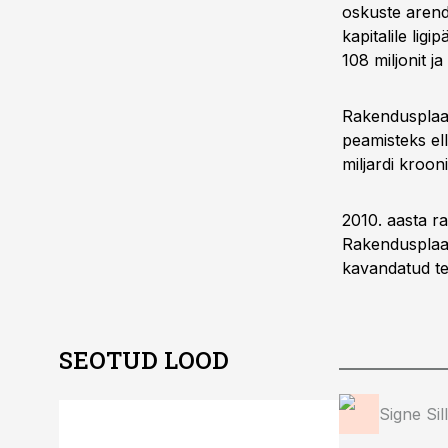
oskuste arenda
kapitalile lig
108 miljonit j
Rakendusplaan
peamisteks el
miljardi krooni
2010. aasta r
Rakendusplaan
kavandatud teg
SEOTUD LOOD
ST
Signe Sil