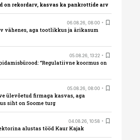
id on rekordarv, kasvas ka pankrottide arv
06.08.26, 08:00
rv vähenes, aga tootlikkus ja ärikasum
05.08.26, 13:22
pidamisbürood: “Regulatiivne koormus on
05.08.26, 08:00
ve ülevõetud firmaga kasvas, aga
us siht on Soome turg
04.08.26, 10:58
ektorina alustas tööd Kaur Kajak