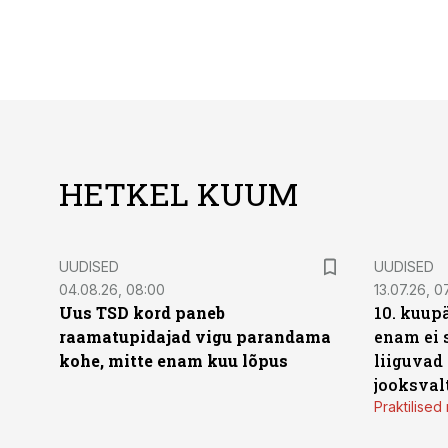
HETKEL KUUM
UUDISED
UUDISED
04.08.26, 08:00
13.07.26, 0
Uus TSD kord paneb
10. kuup
raamatupidajad vigu parandama
enam ei 
kohe, mitte enam kuu lõpus
liiguvad
jooksval
Praktilise