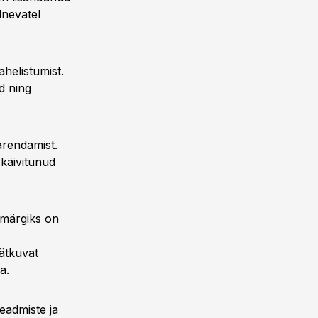
lnevatel
ahelistumist.
d ning
 arendamist.
käivitunud
smärgiks on
jätkuvat
a.
teadmiste ja