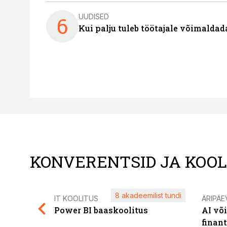
UUDISED
6
Kui palju tuleb töötajale võimalda
KONVERENTSID JA KOO
8 akadeemilist tundi
IT KOOLITUS
ÄRIPÄE
Power BI baaskoolitus
AI võ
finan