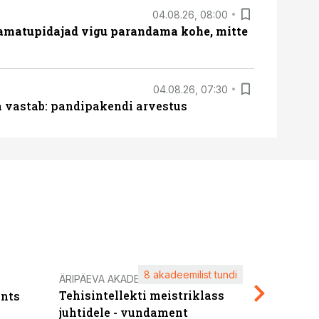
04.08.26, 08:00
amatupidajad vigu parandama kohe, mitte
04.08.26, 07:30
ja vastab: pandipakendi arvestus
8 akadeemilist tundi
Kasuta ä
ÄRIPÄEVA AKADEEMIA
Tehisintellekti meistriklass
nts
maksuva
juhtidele - vundament