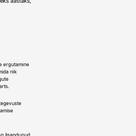
iseks aastaks,
se ergutamine
ida riik
gute
rts.
tegevuste
tamise
on lisandunud