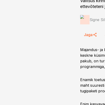
Valitsus kinn
ettevõteteni
Signe Si
Jaga
Majandus- ja 
keskne küsimu
pakub, on tur
programmiga, 
Enamik toetus
maht suuresti
tugipaketi pr
Enim kasvavad