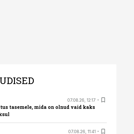
UDISED
07.08.26, 12:17
tus tasemele, mida on olnud vaid kaks
ksul
07.08.26, 11:41