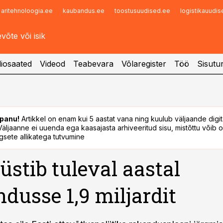
aritehnoloogia.ee
kaubandus.ee
toostusuudised.ee
logistikauudi
Infopank
Radar
iosaated
Videod
Teabevara
Võlaregister
Töö
Sisutu
panu!
Artikkel on enam kui 5 aastat vana ning kuulub väljaande digi
. Väljaanne ei uuenda ega kaasajasta arhiveeritud sisu, mistõttu võib ol
sete allikatega tutvumine
süstib tuleval aastal
dusse 1,9 miljardit