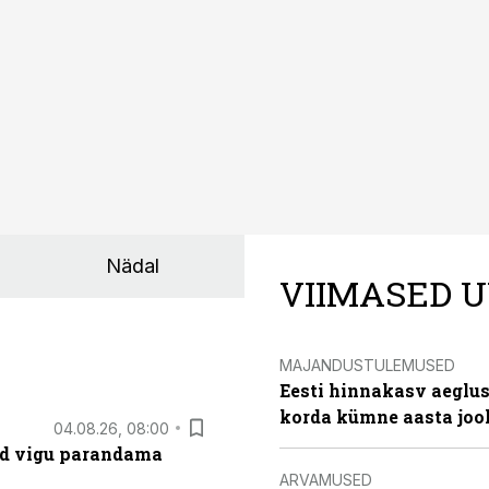
Nädal
VIIMASED U
MAJANDUSTULEMUSED
Eesti hinnakasv aeglus
korda kümne aasta joo
04.08.26, 08:00
ad vigu parandama
ARVAMUSED