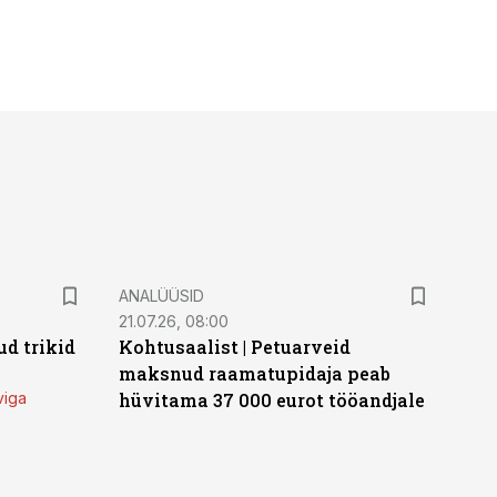
ANALÜÜSID
21.07.26, 08:00
d trikid
Kohtusaalist
|
Petuarveid
maksnud raamatupidaja peab
viga
hüvitama 37 000 eurot tööandjale