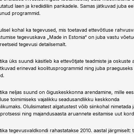
tatud laen ja krediidiliin pankadele. Samas jätkuvad juba ee
itunud programmid.
ulisel kohal ka tegevused, mis toetavad ettevõtluse rahvusv
tumise tegevuskava „Made in Estonia“ on juba vastu võetu
eetseid tegevusi detailsemalt.
itika üks suundi käsitleb ka ettevõtjate teadmiste ja oskuste
jätkuvad erinevad koolitusprogrammid ning juba praeguseks 
d.
iitika neljas suund on õiguskeskkonna arendamine, mille ee
luse toimimiseks vajalikku seadusandlikku keskkonda
likumaks. Olulisimatest algatustest võib siinkohal nimetada 
isprotsessi ning majandusaasta aruannete esitamise uut kord
itika tegevusvaldkondi rahastatakse 2010. aastal järgmiselt: 