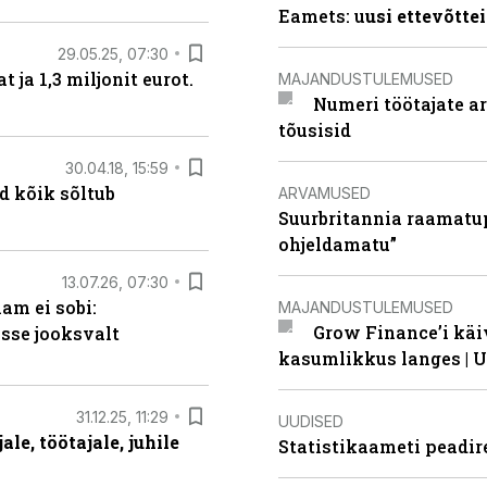
Eamets: u
usi ettevõtte
29.05.25, 07:30
ja 1,3 miljonit eurot.
MAJANDUSTULEMUSED
Numeri töötajate a
tõusisid
30.04.18, 15:59
d kõik sõltub
ARVAMUSED
Suurbritannia raamatu
ohjeldamatu”
13.07.26, 07:30
am ei sobi:
MAJANDUSTULEMUSED
Grow Finance’i käi
sse jooksvalt
kasumlikkus langes | U
31.12.25, 11:29
UUDISED
le, töötajale, juhile
Statistikaameti peadir