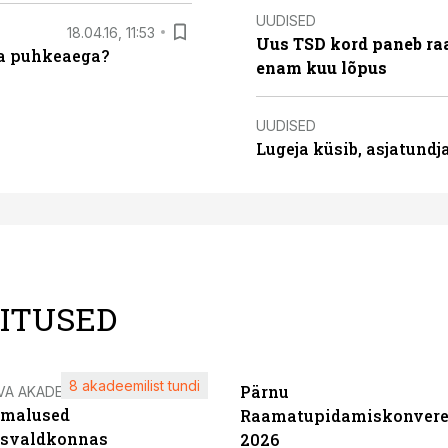
UUDISED
18.04.16, 11:53
Uus TSD kord paneb ra
da puhkeaega?
enam kuu lõpus
UUDISED
Lugeja küsib, asjatund
LITUSED
8 akadeemilist tundi
Pärnu
VA AKADEEMIA
imalused
Raamatupidamiskonvere
tsvaldkonnas
2026