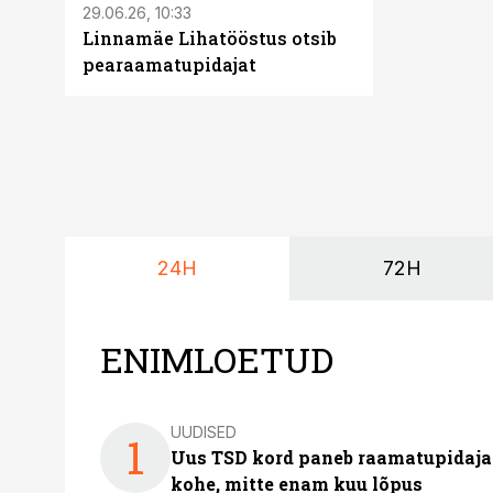
29.06.26, 10:33
Linnamäe Lihatööstus otsib
pearaamatupidajat
24H
72H
ENIMLOETUD
UUDISED
1
Uus TSD kord paneb raamatupidaj
kohe, mitte enam kuu lõpus