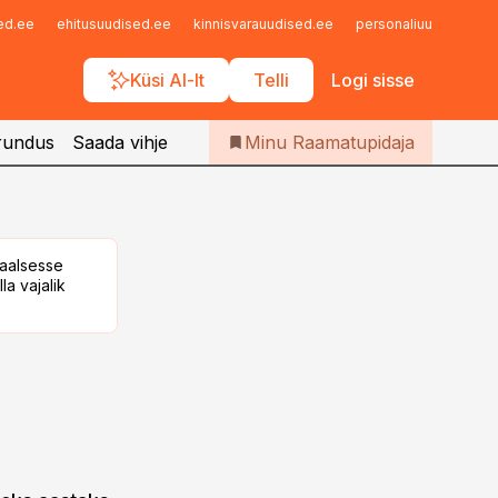
Iseteenindus
sed.ee
ehitusuudised.ee
kinnisvarauudised.ee
personaliuudised.ee
Telli Raamatupidaja
Küsi AI-lt
Telli
Logi sisse
rundus
Saada vihje
Minu Raamatupidaja
taalsesse
la vajalik