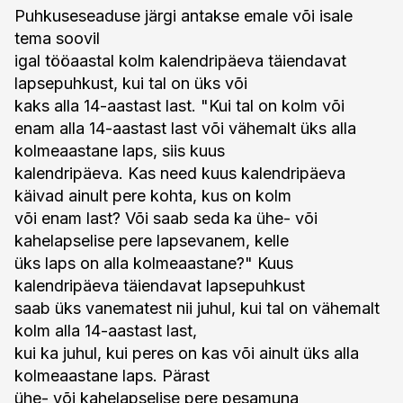
Puhkuseseaduse järgi antakse emale või isale
tema soovil
igal tööaastal kolm kalendripäeva täiendavat
lapsepuhkust, kui tal on üks või
kaks alla 14-aastast last. "Kui tal on kolm või
enam alla 14-aastast last või vähemalt üks alla
kolmeaastane laps, siis kuus
kalendripäeva. Kas need kuus kalendripäeva
käivad ainult pere kohta, kus on kolm
või enam last? Või saab seda ka ühe- või
kahelapselise pere lapsevanem, kelle
üks laps on alla kolmeaastane?" Kuus
kalendripäeva täiendavat lapsepuhkust
saab üks vanematest nii juhul, kui tal on vähemalt
kolm alla 14-aastast last,
kui ka juhul, kui peres on kas või ainult üks alla
kolmeaastane laps. Pärast
ühe- või kahelapselise pere pesamuna