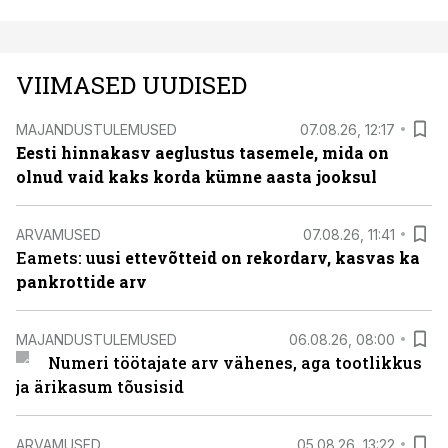
VIIMASED UUDISED
MAJANDUSTULEMUSED
07.08.26, 12:17
Eesti hinnakasv aeglustus tasemele, mida on
olnud vaid kaks korda kümne aasta jooksul
ARVAMUSED
07.08.26, 11:41
Eamets: u
usi ettevõtteid on rekordarv, kasvas ka
pankrottide arv
MAJANDUSTULEMUSED
06.08.26, 08:00
Numeri töötajate arv vähenes, aga tootlikkus
ja ärikasum tõusisid
ARVAMUSED
05.08.26, 13:22