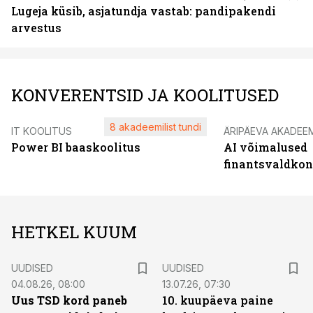
Lugeja küsib, asjatundja vastab: pandipakendi
arvestus
KONVERENTSID JA KOOLITUSED
8 akadeemilist tundi
IT KOOLITUS
ÄRIPÄEVA AKADEE
Power BI baaskoolitus
AI võimalused
finantsvaldko
HETKEL KUUM
UUDISED
UUDISED
04.08.26, 08:00
13.07.26, 07:30
Uus TSD kord paneb
10. kuupäeva paine