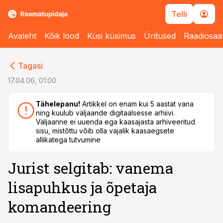
Telli
Avaleht
Kõik lood
Küsi küsimus
Üritused
Raadiosaa
cebook
cebook
Tagasi
Twitter)
Twitter)
17.04.06, 01:00
kedIn
kedIn
Tähelepanu!
Artikkel on enam kui 5 aastat vana
ning kuulub väljaande digitaalsesse arhiivi.
ail
ail
Väljaanne ei uuenda ega kaasajasta arhiveeritud
sisu, mistõttu võib olla vajalik kaasaegsete
k
k
allikatega tutvumine
Jurist selgitab: vanema
lisapuhkus ja õpetaja
komandeering