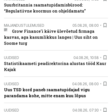
Suurbritannia raamatupidamisbürood:
“Regulatiivne koormus on ohjeldamatu”
MAJANDUSTULEMUSED
05.08.26, 08:00
Grow Finance’i käive ülevõetud firmaga
kasvas, aga kasumlikkus langes | Uus siht on
Soome turg
UUDISED
04.08.26, 10:58
Statistikaameti peadirektorina alustas tööd Kaur
Kajak
UUDISED
04.08.26, 08:00
Uus TSD kord paneb raamatupidajad vigu
parandama kohe, mitte enam kuu lõpus
UUDISED
04.08.26, 07:30