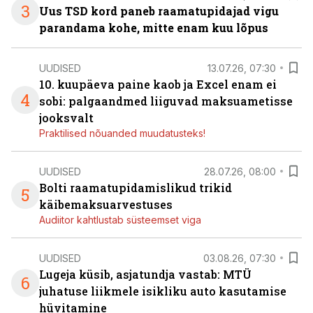
3
Uus TSD kord paneb raamatupidajad vigu
parandama kohe, mitte enam kuu lõpus
UUDISED
13.07.26, 07:30
10. kuupäeva paine kaob ja Excel enam ei
4
sobi: palgaandmed liiguvad maksuametisse
jooksvalt
Praktilised nõuanded muudatusteks!
UUDISED
28.07.26, 08:00
Bolti raamatupidamislikud trikid
5
käibemaksuarvestuses
Audiitor kahtlustab süsteemset viga
UUDISED
03.08.26, 07:30
Lugeja küsib, asjatundja vastab: MTÜ
6
juhatuse liikmele isikliku auto kasutamise
hüvitamine