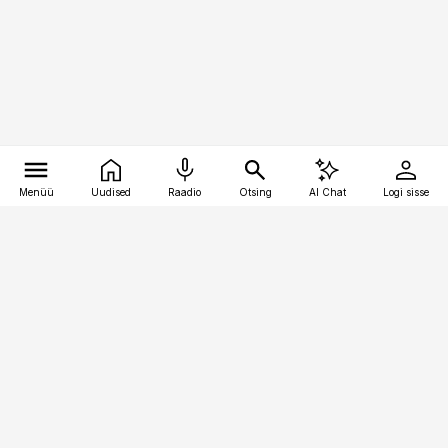
Menüü
Uudised
Raadio
Otsing
AI Chat
Logi sisse
Vana-Lõuna 39/1, 19094 Tallinn
(+372) 667 0111
raamatupidaja@raamatupidaja.ee
Telli
Reklaam
Firmast