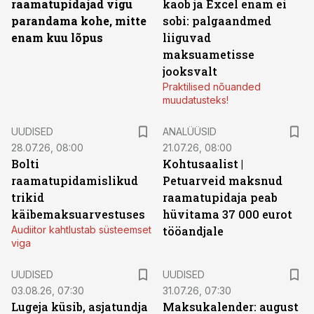
raamatupidajad vigu
kaob ja Excel enam ei
parandama kohe, mitte
sobi: palgaandmed
enam kuu lõpus
liiguvad
maksuametisse
jooksvalt
Praktilised nõuanded
muudatusteks!
UUDISED
ANALÜÜSID
28.07.26, 08:00
21.07.26, 08:00
Bolti
Kohtusaalist
|
raamatupidamislikud
Petuarveid maksnud
trikid
raamatupidaja peab
käibemaksuarvestuses
hüvitama 37 000 eurot
Audiitor kahtlustab süsteemset
tööandjale
viga
UUDISED
UUDISED
03.08.26, 07:30
31.07.26, 07:30
Lugeja küsib, asjatundja
Maksukalender: august