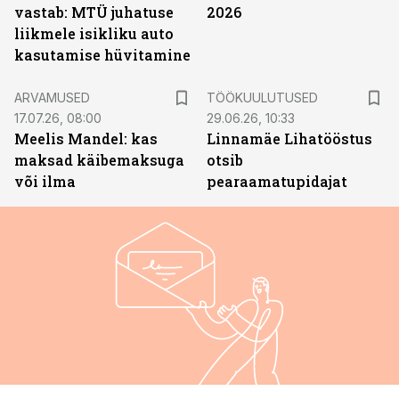
vastab: MTÜ juhatuse
2026
liikmele isikliku auto
kasutamise hüvitamine
ST
ARVAMUSED
TÖÖKUULUTUSED
17.07.26, 08:00
29.06.26, 10:33
Meelis Mandel: kas
Linnamäe Lihatööstus
maksad käibemaksuga
otsib
või ilma
pearaamatupidajat