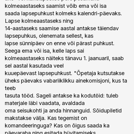
kolmeaastaseks saamist võib ema või isa
saada lapsepuhkust kolmeks kalendri-päevaks.
Lapse kolmeaastaseks ning
14-aastaseks saamise aastal antakse täiendav
lapsepuhkus, olenemata sellest, kas
lapse sünnipäev on enne või pärast puhkust.
Seega ema või isa, kelle laps sai
kolmeaastaseks näiteks tänavu 1. jaanuaril, saab
sel aastal kasutada veel
kuuepäevast lapsepuhkust. "Õpetaja kutsutakse
üheks päevaks vabariiklikku ainekomisjoni, kus ta
teeb
tasuta tööd. Sageli antakse ka kodutöid: tuleb
materjale läbi vaadata, avaldada
oma seisukohti ja anda hinnanguid. Sõidupiletid
makstakse välja. Kas tegemist on
komandeeringuga? Kas on õigus saada ka
päevaraha ning esitada hüvitamiseks