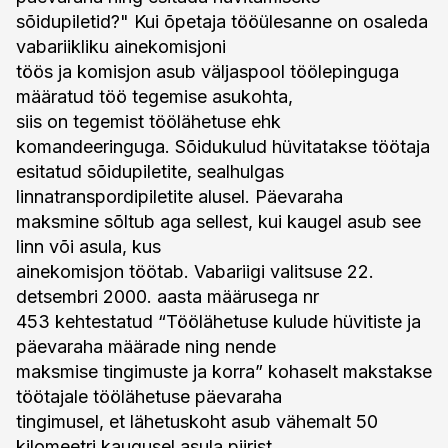
sõidupiletid?" Kui õpetaja tööülesanne on osaleda
vabariikliku ainekomisjoni
töös ja komisjon asub väljaspool töölepinguga
määratud töö tegemise asukohta,
siis on tegemist töölähetuse ehk
komandeeringuga. Sõidukulud hüvitatakse töötaja
esitatud sõidupiletite, sealhulgas
linnatranspordipiletite alusel. Päevaraha
maksmine sõltub aga sellest, kui kaugel asub see
linn või asula, kus
ainekomisjon töötab. Vabariigi valitsuse 22.
detsembri 2000. aasta määrusega nr
453 kehtestatud “Töölähetuse kulude hüvitiste ja
päevaraha määrade ning nende
maksmise tingimuste ja korra” kohaselt makstakse
töötajale töölähetuse päevaraha
tingimusel, et lähetuskoht asub vähemalt 50
kilomeetri kaugusel asula piirist,