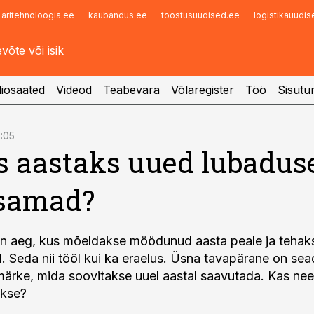
aritehnoloogia.ee
kaubandus.ee
toostusuudised.ee
logistikauudi
Infopank
Radar
iosaated
Videod
Teabevara
Võlaregister
Töö
Sisutu
8:05
 aastaks uued lubadus
 samad?
on aeg, kus mõeldakse möödunud aasta peale ja tehak
. Seda nii tööl kui ka eraelus. Üsna tavapärane on se
ärke, mida soovitakse uuel aastal saavutada. Kas ne
akse?