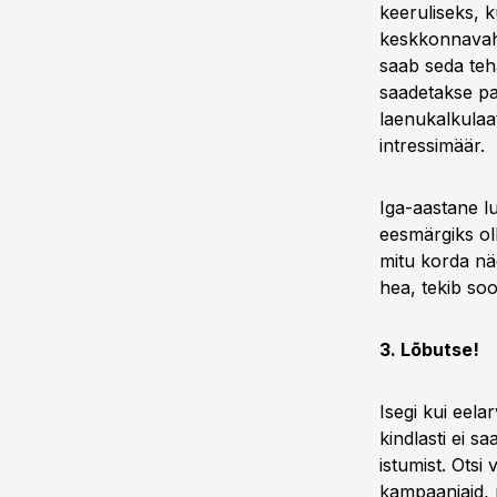
keeruliseks, k
keskkonnavahe
saab seda teh
saadetakse pa
laenukalkulaat
intressimäär.
Iga-aastane lu
eesmärgiks oll
mitu korda näd
hea, tekib so
3. Lõbutse!
Isegi kui eela
kindlasti ei 
istumist. Otsi
kampaaniaid, m