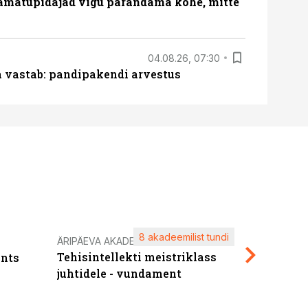
amatupidajad vigu parandama kohe, mitte
04.08.26, 07:30
ja vastab: pandipakendi arvestus
8 akadeemilist tundi
Kasuta ä
ÄRIPÄEVA AKADEEMIA
Tehisintellekti meistriklass
nts
maksuva
juhtidele - vundament