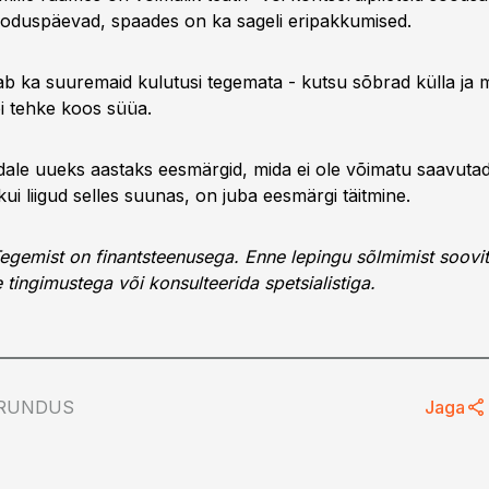
oduspäevad, spaades on ka sageli eripakkumised.
b ka suuremaid kulutusi tegemata - kutsu sõbrad külla ja 
i tehke koos süüa.
ale uueks aastaks eesmärgid, mida ei ole võimatu saavutad
kui liigud selles suunas, on juba eesmärgi täitmine.
egemist on finantsteenusega. Enne lepingu sõlmimist soovi
 tingimustega või konsulteerida spetsialistiga.
RUNDUS
Jaga