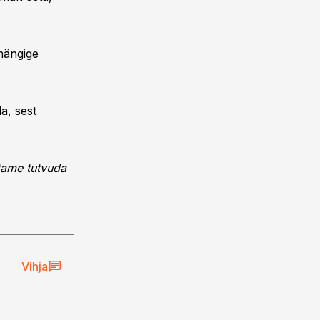
mängige
a, sest
tame tutvuda
Vihja