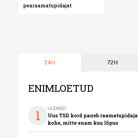
pearaamatupidajat
24H
72H
ENIMLOETUD
UUDISED
1
Uus TSD kord paneb raamatupidaj
kohe, mitte enam kuu lõpus