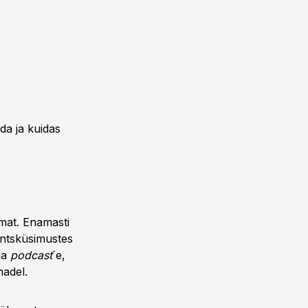
da ja kuidas
mat. Enamasti
antsküsimustes
 ja
podcast
´e,
madel.