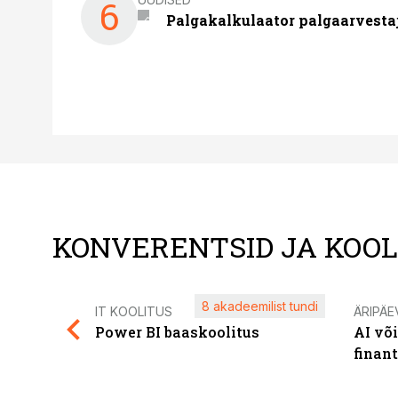
6
Palgakalkulaator palgaarvestaja
KONVERENTSID JA KOO
8 akadeemilist tundi
IT KOOLITUS
ÄRIPÄE
Power BI baaskoolitus
AI võ
finan