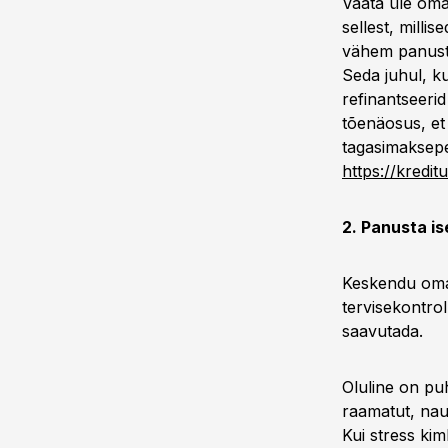
Vaata üle oma
sellest, milli
vähem panusta
Seda juhul, k
refinantseerid
tõenäosus, et
tagasimaksepe
https://kredit
2. Panusta i
Keskendu oma t
tervisekontroll
saavutada.
Oluline on pu
raamatut, naud
Kui stress ki