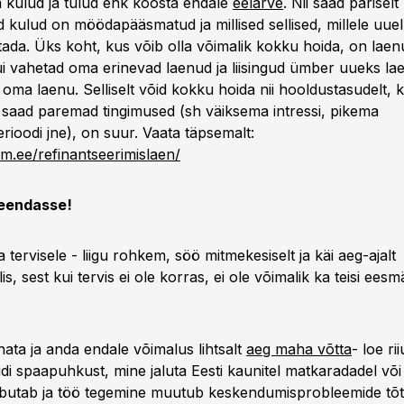
 kulud ja tulud ehk koosta endale
eelarve
. Nii saad päriselt
sed kulud on möödapääsmatud ja millised sellised, millele uuel
da. Üks koht, kus võib olla võimalik kokku hoida, on lae
ui vahetad oma erinevad laenud ja liisingud ümber uueks l
 oma laenu. Selliselt võid kokku hoida nii hooldustasudelt, k
 saad paremad tingimused (sh väiksema intressi, pikema
rioodi jne), on suur. Vaata täpsemalt:
um.ee/refinantseerimislaen/
seendasse!
ervisele - liigu rohkem, söö mitmekesiselt ja käi aeg-ajalt
is, sest kui tervis ei ole korras, ei ole võimalik ka teisi ees
hata ja anda endale võimalus lihtsalt
aeg maha võtta
- loe ri
i spaapuhkust, mine jaluta Eesti kaunitel matkaradadel või s
mbutab ja töö tegemine muutub keskendumisprobleemide tõt