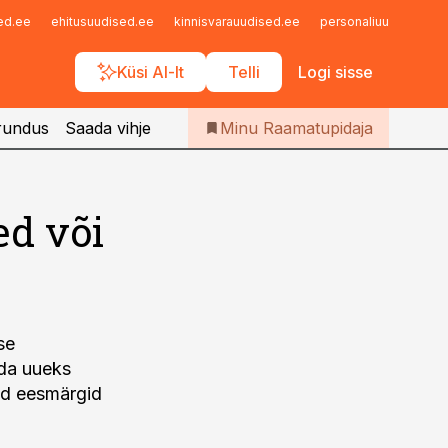
Iseteenindus
sed.ee
ehitusuudised.ee
kinnisvarauudised.ee
personaliuudised.ee
Telli Raamatupidaja
Küsi AI-lt
Telli
Logi sisse
rundus
Saada vihje
Minu Raamatupidaja
ed või
se
ada uueks
ed eesmärgid