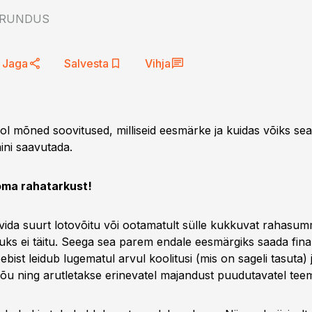
URUNDUS
Jaga
Salvesta
Vihja
l mõned soovitused, milliseid eesmärke ja kuidas võiks sea
ini saavutada.
ma rahatarkust!
vida suurt lotovõitu või ootamatult sülle kukkuvat rahasum
uks ei täitu. Seega sea parem endale eesmärgiks saada fin
bist leidub lugematul arvul koolitusi (mis on sageli tasuta)
õu ning arutletakse erinevatel majandust puudutavatel tee