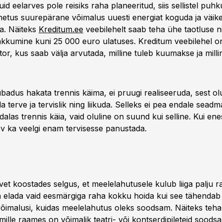
uid eelarves pole reisiks raha planeeritud, siis sellistel puh
tus suurepärane võimalus uuesti energiat koguda ja väike
a. Näiteks
Kreditum.ee
veebilehelt saab teha ühe taotluse n
kkumine kuni 25 000 euro ulatuses. Kreditum veebilehel o
or, kus saab välja arvutada, milline tuleb kuumakse ja mill
badus hakata trennis käima, ei pruugi realiseeruda, sest ol
a terve ja tervislik ning liikuda. Selleks ei pea endale sead
alas trennis käia, vaid oluline on suund kui selline. Kui e
ov ka veelgi enam tervisesse panustada.
rvet koostades selgus, et meelelahutusele kulub liiga palju ra
saa elada vaid eesmärgiga raha kokku hoida kui see tähendab
 võimalusi, kuidas meelelahutus oleks soodsam. Näiteks teha
ille raames on võimalik teatri- või kontserdipileteid soodsa