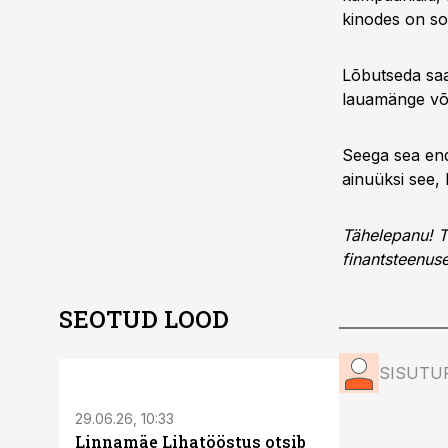
kinodes on so
Lõbutseda saa
lauamänge võ
Seega sea end
ainuüksi see, 
Tähelepanu! T
finantsteenuse
SEOTUD LOOD
ST
SISUTU
29.06.26, 10:33
Linnamäe Lihatööstus otsib