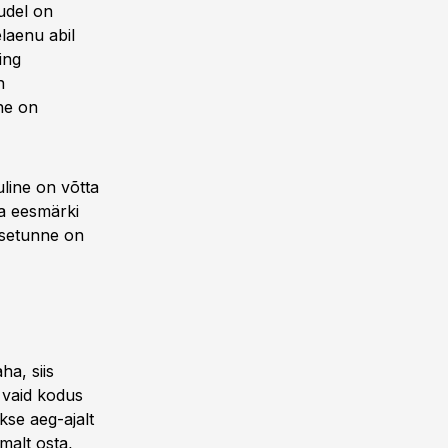
kudel on
laenu abil
ing
n
ine on
uline on võtta
ma eesmärki
nesetunne on
ha, siis
 vaid kodus
kse aeg-ajalt
malt osta,