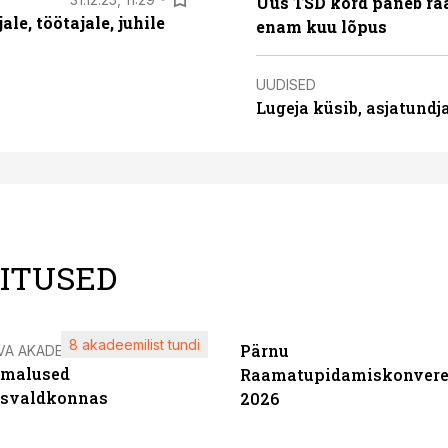
Uus TSD kord paneb ra
le, töötajale, juhile
enam kuu lõpus
UUDISED
Lugeja küsib, asjatund
LITUSED
8 akadeemilist tundi
Pärnu
VA AKADEEMIA
imalused
Raamatupidamiskonvere
tsvaldkonnas
2026