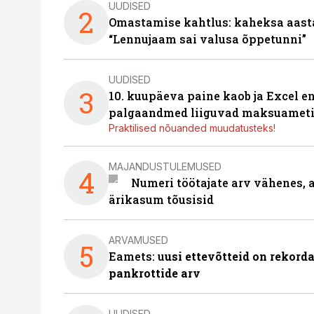
UUDISED
2
Omastamise kahtlus: kaheksa aastat 
“Lennujaam sai valusa õppetunni”
UUDISED
3
10. kuupäeva paine kaob ja Excel en
palgaandmed liiguvad maksuameti
Praktilised nõuanded muudatusteks!
MAJANDUSTULEMUSED
4
Numeri töötajate arv vähenes, a
ärikasum tõusisid
ARVAMUSED
5
Eamets: u
usi ettevõtteid on rekord
pankrottide arv
UUDISED