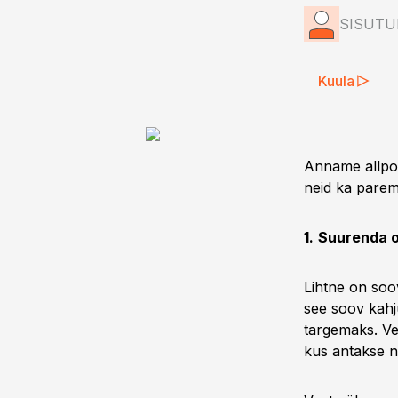
SISUT
Kuula
Anname allpoo
neid ka parem
1.
Suurenda o
Lihtne on soo
see soov kahj
targemaks. Vee
kus antakse n