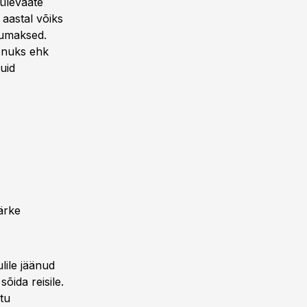
 ülevaate
 aastal võiks
numaksed.
aenuks ehk
uid
märke
iulile jäänud
õida reisile.
tu