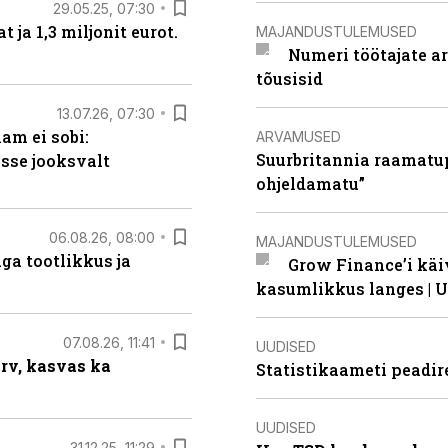
29.05.25, 07:30
ja 1,3 miljonit eurot.
MAJANDUSTULEMUSED
Numeri töötajate a
tõusisid
13.07.26, 07:30
am ei sobi:
ARVAMUSED
Suurbritannia raamatu
sse jooksvalt
ohjeldamatu”
06.08.26, 08:00
MAJANDUSTULEMUSED
ga tootlikkus ja
Grow Finance’i käi
kasumlikkus langes | U
07.08.26, 11:41
UUDISED
arv, kasvas ka
Statistikaameti peadir
UUDISED
31.12.25, 11:29