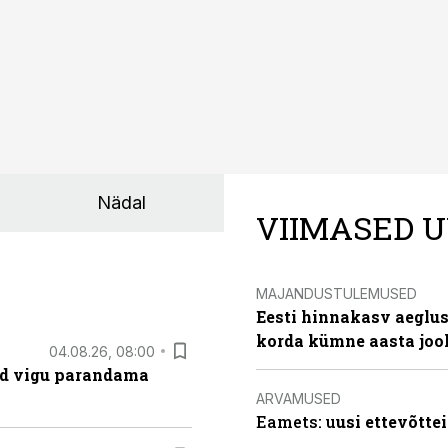
Nädal
VIIMASED U
MAJANDUSTULEMUSED
Eesti hinnakasv aeglus
korda kümne aasta joo
04.08.26, 08:00
ad vigu parandama
ARVAMUSED
Eamets: u
usi ettevõtte