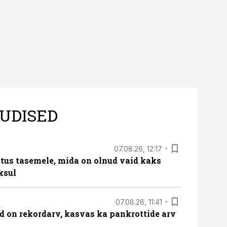
UDISED
07.08.26, 12:17
tus tasemele, mida on olnud vaid kaks
ksul
07.08.26, 11:41
id on rekordarv, kasvas ka pankrottide arv