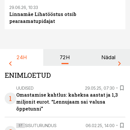
29.06.26, 10:33
Linnamäe Lihatööstus otsib
pearaamatupidajat
24H
72H
Nädal
ENIMLOETUD
UUDISED
29.05.25, 07:30
Omastamise kahtlus: kaheksa aastat ja 1,3
1
miljonit eurot. “Lennujaam sai valusa
õppetunni”
SISUTURUNDUS
06.02.25, 14:00
ST