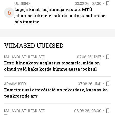
UUDISED
03.08.26, 07:30
Lugeja küsib, asjatundja vastab: MTÜ
6
juhatuse liikmele isikliku auto kasutamise
hüvitamine
VIIMASED UUDISED
MAJANDUSTULEMUSED
07.08.26, 12:17
Eesti hinnakasv aeglustus tasemele, mida on
olnud vaid kaks korda kümne aasta jooksul
ARVAMUSED
07.08.26, 11:41
Eamets: u
usi ettevõtteid on rekordarv, kasvas ka
pankrottide arv
MAJANDUSTULEMUSED
06.08.26, 08:00