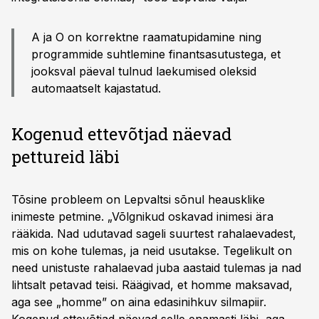
A ja O on korrektne raamatupidamine ning
programmide suhtlemine finantsasutustega, et
jooksval päeval tulnud laekumised oleksid
automaatselt kajastatud.
Kogenud ettevõtjad näevad
pettureid läbi
Tõsine probleem on Lepvaltsi sõnul heausklike
inimeste petmine. „Võlgnikud oskavad inimesi ära
rääkida. Nad udutavad sageli suurtest rahalaevadest,
mis on kohe tulemas, ja neid usutakse. Tegelikult on
need unistuste rahalaevad juba aastaid tulemas ja nad
lihtsalt petavad teisi. Räägivad, et homme maksavad,
aga see „homme” on aina edasinihkuv silmapiir.