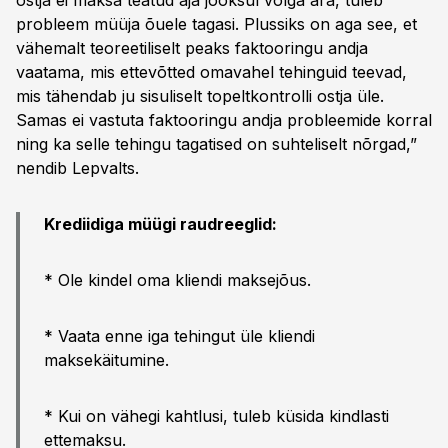
ostja ei maksa teatud aja jooksul võlga ära, tuleb
probleem müüja õuele tagasi. Plussiks on aga see, et
vähemalt teoreetiliselt peaks faktooringu andja
vaatama, mis ettevõtted omavahel tehinguid teevad,
mis tähendab ju sisuliselt topeltkontrolli ostja üle.
Samas ei vastuta faktooringu andja probleemide korral
ning ka selle tehingu tagatised on suhteliselt nõrgad,”
nendib Lepvalts.
Krediidiga müügi raudreeglid:
* Ole kindel oma kliendi maksejõus.
* Vaata enne iga tehingut üle kliendi
maksekäitumine.
* Kui on vähegi kahtlusi, tuleb küsida kindlasti
ettemaksu.