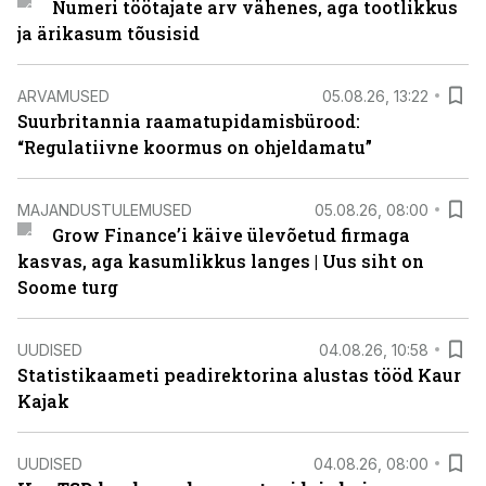
Numeri töötajate arv vähenes, aga tootlikkus
ja ärikasum tõusisid
ARVAMUSED
05.08.26, 13:22
Suurbritannia raamatupidamisbürood:
“Regulatiivne koormus on ohjeldamatu”
MAJANDUSTULEMUSED
05.08.26, 08:00
Grow Finance’i käive ülevõetud firmaga
kasvas, aga kasumlikkus langes | Uus siht on
Soome turg
UUDISED
04.08.26, 10:58
Statistikaameti peadirektorina alustas tööd Kaur
Kajak
UUDISED
04.08.26, 08:00