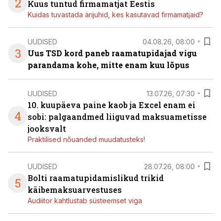
2
Kuus tuntud firmamatjat Eestis
Kuidas tuvastada ärijuhid, kes kasutavad firmamatjaid?
UUDISED
04.08.26, 08:00
3
Uus TSD kord paneb raamatupidajad vigu
parandama kohe, mitte enam kuu lõpus
UUDISED
13.07.26, 07:30
10. kuupäeva paine kaob ja Excel enam ei
4
sobi: palgaandmed liiguvad maksuametisse
jooksvalt
Praktilised nõuanded muudatusteks!
UUDISED
28.07.26, 08:00
Bolti raamatupidamislikud trikid
5
käibemaksuarvestuses
Audiitor kahtlustab süsteemset viga