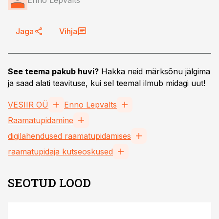
Enno Lepvalts
Jaga
Vihja
See teema pakub huvi?
Hakka neid märksõnu jälgima
ja saad alati teavituse, kui sel teemal ilmub midagi uut!
VESIIR OÜ
Enno Lepvalts
Raamatupidamine
digilahendused raamatupidamises
raamatupidaja kutseoskused
SEOTUD LOOD
ST