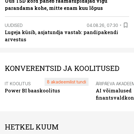
Uus TSD kord paneb raamatupidajad vigu
parandama kohe, mitte enam kuu lõpus
UUDISED
04.08.26, 07:30
Lugeja küsib, asjatundja vastab: pandipakendi
arvestus
KONVERENTSID JA KOOLITUSED
8 akadeemilist tundi
IT KOOLITUS
ÄRIPÄEVA AKADEE
Power BI baaskoolitus
AI võimalused
finantsvaldko
HETKEL KUUM