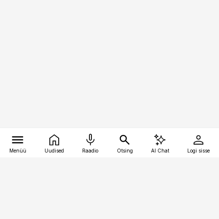
Menüü
Uudised
Raadio
Otsing
AI Chat
Logi sisse
Vana-Lõuna 39/1, 19094 Tallinn
(+372) 667 0111