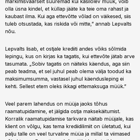
märkimisväärselt suuremad kui käsilolev müük, võib
olla üsna kindel, et küllap jääte ka teie oma rahast ja
kaubast ilma. Kui aga ettevõtte võlad on väikesed, siis
tuleb otsustada, kas riskida või mitte,” annab Lepvalts
nõu.
Lepvalts lisab, et ostjale krediiti andes võiks sõlmida
lepingu, kus on kirjas ka tagatis, kui ettevõte jätab arve
tasumata. „Sobiv tagatis on näiteks käendus, aga siin
peab teadma, et sel juhul peab olema välja toodud ka
maksimumsumma, vastasel juhul käendusleping ei
kehti. Sellest etem oleks ikkagi ettemaksuga müük.”
Veel parem lahendus on müüja jaoks tõhus
raamatupidamine, et jälgida ostja maksekäitumist.
Korralik raamatupidamise tarkvara näitab müüjale, kas
klient on võlgu, kas tema krediidilimiit on ületatud, kui
palju talle on veel turvaline müüa ja millal ta viimased