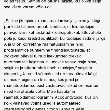
võlad tasus. Samuti on oluline jälgida, kui pikka aega
see klient varem võlgu oli.
„Selline järjepidev raamatupidamise jälgimine ja kõigi
punktide täitmine annab kindluse, et teie töötajad
peavad kinni kehtestatud krediidipoliitikat. Ettevõttele
pole ju kasu krediidipoliitikast, kui töötajad seda ei järgi!
A ja O on korrektne raamatupidamine ning
programmide suhtlemine finantsasutustega, et
jooksval päeval tulnud laekumised oleksid
automaatselt kajastatud - makse teinud ostja nime,
selgitust ja viitenumbrit näeb reaalajas,” selgitab
ekspert. „Ja need võimalused on tänapäeval kõigil
olemas – pigem on küsimus, kas juhid ja
raamatupidamise eest vastutavad isikud on osanud
need kasutusele võtta. Meie kasutame
raamatupidamisprogrammi
AccountStudio
, kus on
kõik vastavad võimalused ja automaatsed
integratsioonid olemas,” toob Lepvalts välja.