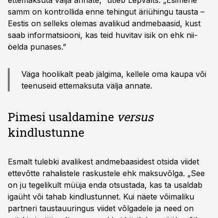
ettemaksuta välja annate,” ütleb Lepvalts. „Esimene
samm on kontrollida enne tehingut äriühingu tausta –
Eestis on selleks olemas avalikud andmebaasid, kust
saab informatsiooni, kas teid huvitav isik on ehk nii-
öelda punases.”
Väga hoolikalt peab jälgima, kellele oma kaupa või
teenuseid ettemaksuta välja annate.
Pimesi usaldamine
versus
kindlustunne
Esmalt tulebki avalikest andmebaasidest otsida viidet
ettevõtte rahalistele raskustele ehk maksuvõlga. „See
on ju tegelikult müüja enda otsustada, kas ta usaldab
igaüht või tahab kindlustunnet. Kui näete võimaliku
partneri taustauuringus viidet võlgadele ja need on