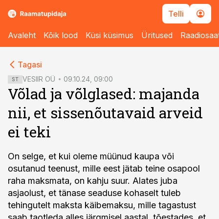
Telli
Avaleht
Kõik lood
Küsi küsimus
Üritused
Raadiosaa
cebook
cebook
Tagasi
Twitter)
Twitter)
VESIIR OÜ
09.10.24, 09:00
ST
Võlad ja võlglased: majanda
kedIn
kedIn
nii, et sissenõutavaid arveid
ail
ail
ei teki
k
k
On selge, et kui oleme müünud kaupa või
osutanud teenust, mille eest jätab teine osapool
raha maksmata, on kahju suur. Alates juba
asjaolust, et tänase seaduse kohaselt tuleb
tehingutelt maksta käibemaksu, mille tagastust
saab taotleda alles järgmisel aastal, tõestades, et