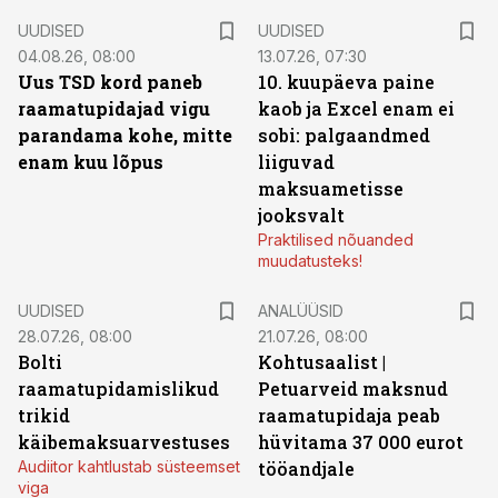
UUDISED
UUDISED
04.08.26, 08:00
13.07.26, 07:30
Uus TSD kord paneb
10. kuupäeva paine
raamatupidajad vigu
kaob ja Excel enam ei
parandama kohe, mitte
sobi: palgaandmed
enam kuu lõpus
liiguvad
maksuametisse
jooksvalt
Praktilised nõuanded
muudatusteks!
UUDISED
ANALÜÜSID
28.07.26, 08:00
21.07.26, 08:00
Bolti
Kohtusaalist
|
raamatupidamislikud
Petuarveid maksnud
trikid
raamatupidaja peab
käibemaksuarvestuses
hüvitama 37 000 eurot
Audiitor kahtlustab süsteemset
tööandjale
viga