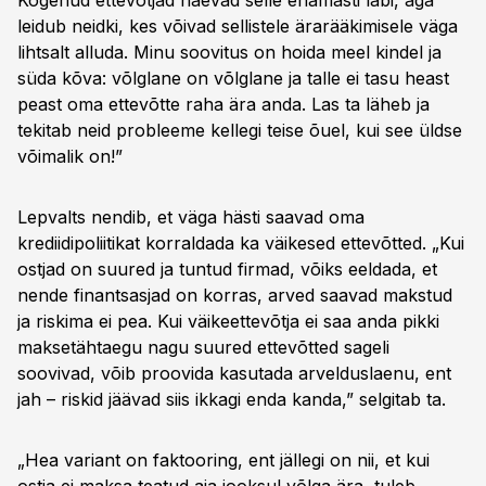
Kogenud ettevõtjad näevad selle enamasti läbi, aga
leidub neidki, kes võivad sellistele ärarääkimisele väga
lihtsalt alluda. Minu soovitus on hoida meel kindel ja
süda kõva: võlglane on võlglane ja talle ei tasu heast
peast oma ettevõtte raha ära anda. Las ta läheb ja
tekitab neid probleeme kellegi teise õuel, kui see üldse
võimalik on!”
Lepvalts nendib, et väga hästi saavad oma
krediidipoliitikat korraldada ka väikesed ettevõtted. „Kui
ostjad on suured ja tuntud firmad, võiks eeldada, et
nende finantsasjad on korras, arved saavad makstud
ja riskima ei pea. Kui väikeettevõtja ei saa anda pikki
maksetähtaegu nagu suured ettevõtted sageli
soovivad, võib proovida kasutada arvelduslaenu, ent
jah – riskid jäävad siis ikkagi enda kanda,” selgitab ta.
„Hea variant on faktooring, ent jällegi on nii, et kui