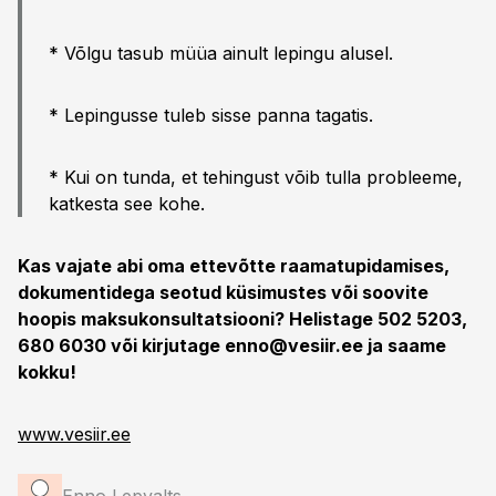
* Võlgu tasub müüa ainult lepingu alusel.
* Lepingusse tuleb sisse panna tagatis.
* Kui on tunda, et tehingust võib tulla probleeme,
katkesta see kohe.
Kas vajate abi oma ettevõtte raamatupidamises,
dokumentidega seotud küsimustes või soovite
hoopis maksukonsultatsiooni? Helistage 502 5203,
680 6030 või kirjutage
enno@vesiir.ee
ja saame
kokku!
www.vesiir.ee