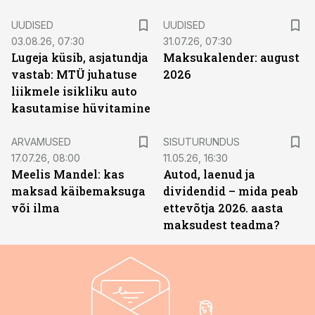
UUDISED
UUDISED
03.08.26, 07:30
31.07.26, 07:30
Lugeja küsib, asjatundja
Maksukalender: august
vastab: MTÜ juhatuse
2026
liikmele isikliku auto
kasutamise hüvitamine
ST
ARVAMUSED
SISUTURUNDUS
17.07.26, 08:00
11.05.26, 16:30
Meelis Mandel: kas
Autod, laenud ja
maksad käibemaksuga
dividendid – mida peab
või ilma
ettevõtja 2026. aasta
maksudest teadma?