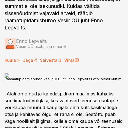
summat ei ole laekunudki. Kuidas vältida
sissenõudmist vajavaid arveid, räägib
raamatupidamisbüroo Vesiir OÜ juht Enno
Lepvalts.
Enno Lepvalts
Vesiir OÜ asutaja ja omanik
Kuula
Jaga
Salvesta
Vihja
Raamatupidamisbüroo Vesiir OÜ juht Enno Lepvalts.
Foto:
Meeli Küttim
„Alati on olnud ja ka edaspidi on maailmas kahjuks
süüdimatuid võlglasi, kes vaatavad teenuse osutajale
või kaupa müünud kauplejale oma kutsikasilmadega
otsa ja kehitavad õlgu, et raha ei ole. Seetõttu peab
väga hoolikalt jälgima, kellele oma kaupa või teenuseid