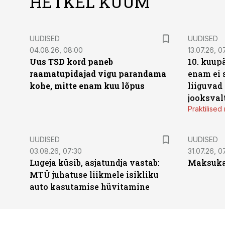
HETKEL KUUM
UUDISED
UUDISED
04.08.26, 08:00
13.07.26, 0
Uus TSD kord paneb
10. kuup
raamatupidajad vigu parandama
enam ei 
kohe, mitte enam kuu lõpus
liiguvad
jooksval
Praktilise
UUDISED
UUDISED
03.08.26, 07:30
31.07.26, 0
Lugeja küsib, asjatundja vastab:
Maksukal
MTÜ juhatuse liikmele isikliku
auto kasutamise hüvitamine