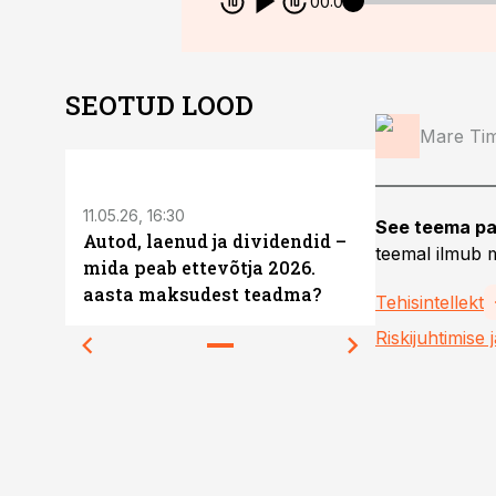
00:00
SEOTUD LOOD
Mare Ti
ST
11.05.26, 16:30
See teema pa
Autod, laenud ja dividendid –
teemal ilmub m
mida peab ettevõtja 2026.
aasta maksudest teadma?
Tehisintellekt