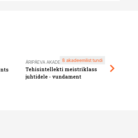
8 akadeemilist tundi
Kasuta ä
ÄRIPÄEVA AKADEEMIA
Tehisintellekti meistriklass
nts
maksuva
juhtidele - vundament