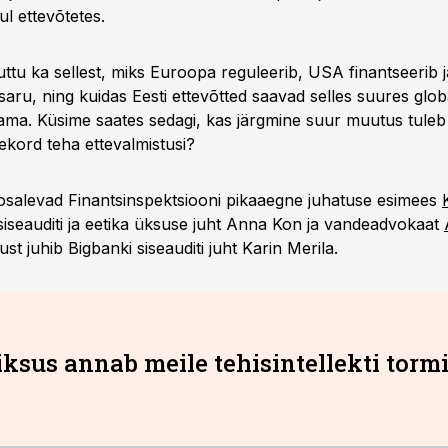
l ettevõtetes.
uttu ka sellest, miks Euroopa reguleerib, USA finantseerib j
saru, ning kuidas Eesti ettevõtted saavad selles suures glo
a. Küsime saates sedagi, kas järgmine suur muutus tuleb
ekord teha ettevalmistusi?
 osalevad Finantsinspektsiooni pikaaegne juhatuse esimees
 siseauditi ja eetika üksuse juht Anna Kon ja vandeadvokaat
lust juhib Bigbanki siseauditi juht Karin Merila.
iksus annab meile tehisintellekti torm