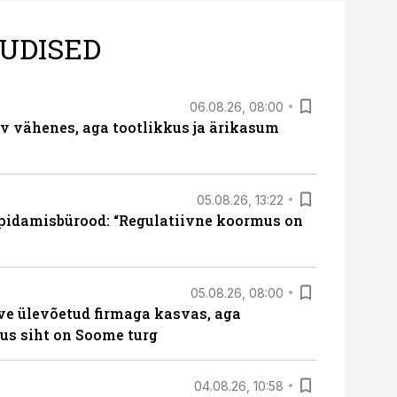
UDISED
06.08.26, 08:00
rv vähenes, aga tootlikkus ja ärikasum
05.08.26, 13:22
pidamisbürood: “Regulatiivne koormus on
05.08.26, 08:00
ve ülevõetud firmaga kasvas, aga
us siht on Soome turg
04.08.26, 10:58