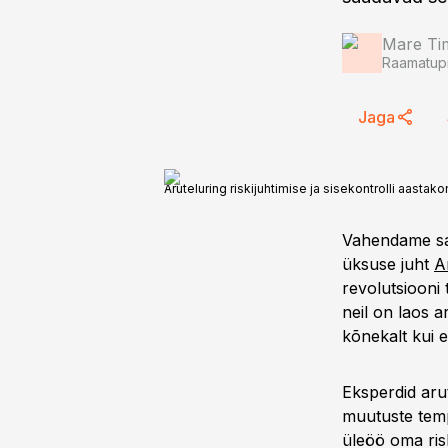
Mare Ti
Raamatupi
Jaga
Aruteluring riskijuhtimise ja sisekontrolli aastako
Vahendame saat
üksuse juht
A
revolutsiooni 
neil on laos a
kõnekalt kui e
Eksperdid arut
muutuste temp
üleöö oma ris