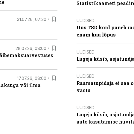
ne
Statistikaameti peadir
31.07.26, 07:30
UUDISED
Uus TSD kord paneb ra
enam kuu lõpus
28.07.26, 08:00
UUDISED
 käibemaksuarvestuses
Lugeja küsib, asjatund
UUDISED
17.07.26, 08:00
Raamatupidaja ei saa o
aksuga või ilma
vastu
UUDISED
Lugeja küsib, asjatundj
auto kasutamise hüvi