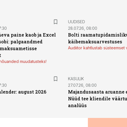
UUDISED
7:30
28.07.26, 08:00
äeva paine kaob ja Excel
Bolti raamatupidamisliku
sobi: palgaandmed
käibemaksuarvestuses
 maksuametisse
Audiitor kahtlustab süsteemset 
t
d nõuanded muudatusteks!
KASULIK
7:30
27.07.26, 08:00
ender: august 2026
Majandusaasta aruanne e
Nüüd tee kliendile väärtu
analüüs