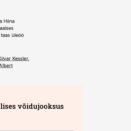
a Hiina
baalses
 taas üleöö
Kilvar Kessler
,
Albert
ilises võidujooksus