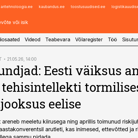
aritehnoloogia.ee
kaubandus.ee
toostusuudised.ee
logistikauudi
Infopank
Radar
iosaated
Videod
Teabevara
Võlaregister
Töö
Sisutu
T
21.05.26, 14:00
undjad: Eesti väiksus a
 tehisintellekti tormilise
jooksus eelise
t areneb meeletu kiirusega ning aprillis toimunud riskiju
 aastakonverentsil arutleti, kas inimesed, ettevõtted ja r
llega sammu pidada.