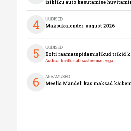
isikliku auto kasutamise hüvitami
UUDISED
4
Maksukalender: august 2026
UUDISED
5
Bolti raamatupidamislikud trikid
Audiitor kahtlustab süsteemset viga
ARVAMUSED
6
Meelis Mandel: kas maksad käibem