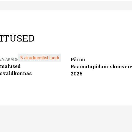
LITUSED
8 akadeemilist tundi
Pärnu
VA AKADEEMIA
imalused
Raamatupidamiskonvere
tsvaldkonnas
2026