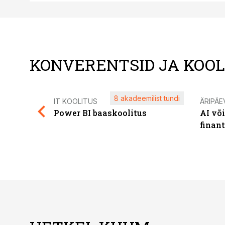
KONVERENTSID JA KOO
8 akadeemilist tundi
IT KOOLITUS
ÄRIPÄE
Power BI baaskoolitus
AI võ
finan