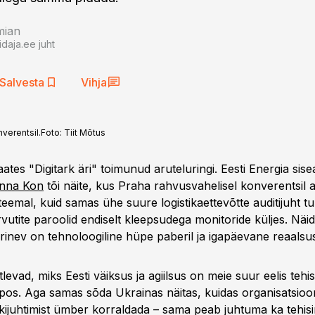
mian
daja.ee juht
Salvesta
Vihja
nverentsil.
Foto:
Tiit Mõtus
es "Digitark äri" toimunud aruteluringi. Eesti Energia siseau
nna Kon
tõi näite, kus Praha rahvusvahelisel konverentsil ar
teemal, kuid samas ühe suure logistikaettevõtte auditijuht tu
rvutite paroolid endiselt kleepsudega monitoride küljes. Näi
rinev on tehnoloogiline hüpe paberil ja igapäevane reaalsus
levad, miks Eesti väiksus ja agiilsus on meie suur eelis tehis
os. Aga samas sõda Ukrainas näitas, kuidas organisatsioon
kijuhtimist ümber korraldada – sama peab juhtuma ka tehisin