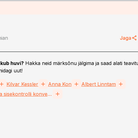
mian
Jaga
kub huvi?
Hakka neid märksõnu jälgima ja saad alati teavitu
idagi uut!
Kilvar Kessler
Anna Kon
Albert Linntam
Riskijuhtimise ja sisekontrolli konverents