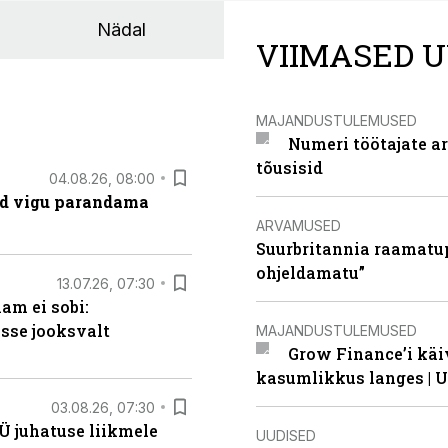
Nädal
VIIMASED U
MAJANDUSTULEMUSED
Numeri töötajate a
tõusisid
04.08.26, 08:00
ad vigu parandama
ARVAMUSED
Suurbritannia raamatu
ohjeldamatu”
13.07.26, 07:30
am ei sobi:
sse jooksvalt
MAJANDUSTULEMUSED
Grow Finance’i käi
kasumlikkus langes | U
03.08.26, 07:30
Ü juhatuse liikmele
UUDISED