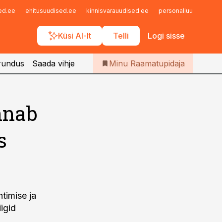
Iseteenindus
sed.ee
ehitusuudised.ee
kinnisvarauudised.ee
personaliuudised.ee
Telli Raamatupidaja
Küsi AI-lt
Telli
Logi sisse
rundus
Saada vihje
Minu Raamatupidaja
nnab
s
htimise ja
iigid