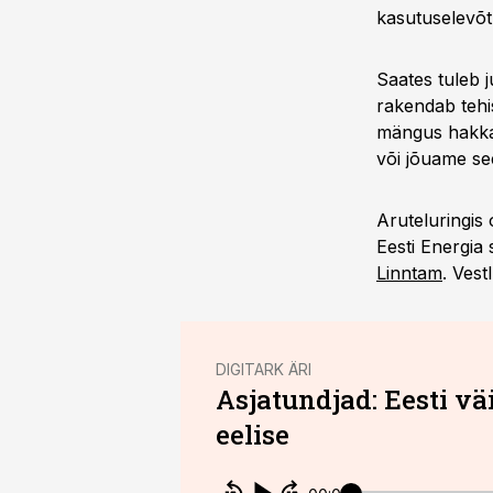
kasutuselevõtu
Saates tuleb j
rakendab tehi
mängus hakkam
või jõuame se
Aruteluringis
Eesti Energia
Linntam
. Vest
DIGITARK ÄRI
Asjatundjad: Eesti vä
eelise