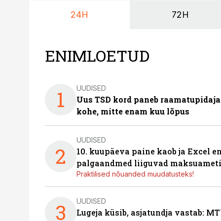
24H
72H
ENIMLOETUD
UUDISED
1
Uus TSD kord paneb raamatupidaj
kohe, mitte enam kuu lõpus
UUDISED
2
10. kuupäeva paine kaob ja Excel en
palgaandmed liiguvad maksuameti
Praktilised nõuanded muudatusteks!
UUDISED
3
Lugeja küsib, asjatundja vastab: MT