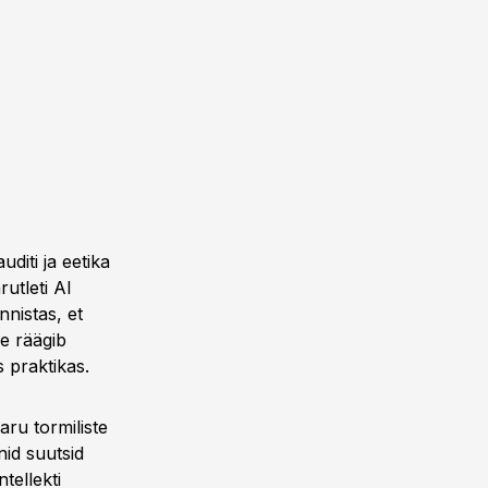
diti ja eetika
utleti AI
nnistas, et
de räägib
 praktikas.
aru tormiliste
id suutsid
tellekti