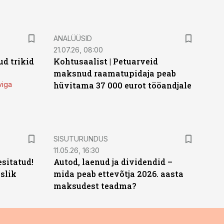
ANALÜÜSID
21.07.26, 08:00
d trikid
Kohtusaalist
|
Petuarveid
maksnud raamatupidaja peab
viga
hüvitama 37 000 eurot tööandjale
ST
SISUTURUNDUS
11.05.26, 16:30
sitatud!
Autod, laenud ja dividendid –
slik
mida peab ettevõtja 2026. aasta
maksudest teadma?