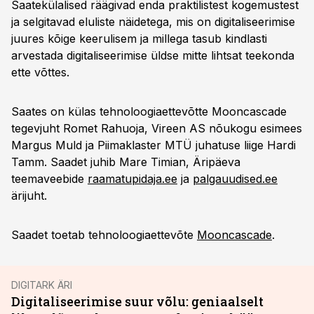
Saatekülalised räägivad enda praktilistest kogemustest
ja selgitavad eluliste näidetega, mis on digitaliseerimise
juures kõige keerulisem ja millega tasub kindlasti
arvestada digitaliseerimise üldse mitte lihtsat teekonda
ette võttes.
Saates on külas tehnoloogiaettevõtte Mooncascade
tegevjuht Romet Rahuoja, Vireen AS nõukogu esimees
Margus Muld ja Piimaklaster MTÜ juhatuse liige Hardi
Tamm. Saadet juhib Mare Timian, Äripäeva
teemaveebide
raamatupidaja.ee
ja
palgauudised.ee
ärijuht.
Saadet toetab tehnoloogiaettevõte
Mooncascade
.
DIGITARK ÄRI
Digitaliseerimise suur võlu: geniaalselt