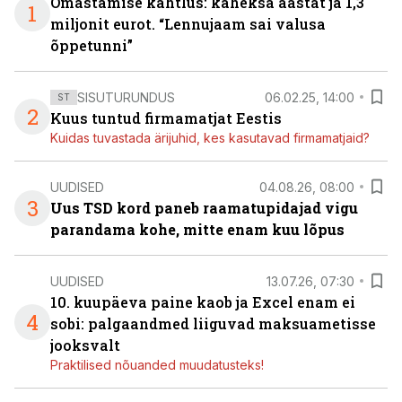
Omastamise kahtlus: kaheksa aastat ja 1,3
1
miljonit eurot. “Lennujaam sai valusa
õppetunni”
SISUTURUNDUS
06.02.25, 14:00
ST
2
Kuus tuntud firmamatjat Eestis
Kuidas tuvastada ärijuhid, kes kasutavad firmamatjaid?
UUDISED
04.08.26, 08:00
3
Uus TSD kord paneb raamatupidajad vigu
parandama kohe, mitte enam kuu lõpus
UUDISED
13.07.26, 07:30
10. kuupäeva paine kaob ja Excel enam ei
4
sobi: palgaandmed liiguvad maksuametisse
jooksvalt
Praktilised nõuanded muudatusteks!