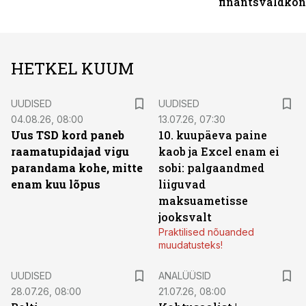
finantsvaldko
HETKEL KUUM
UUDISED
UUDISED
04.08.26, 08:00
13.07.26, 07:30
Uus TSD kord paneb
10. kuupäeva paine
raamatupidajad vigu
kaob ja Excel enam ei
parandama kohe, mitte
sobi: palgaandmed
enam kuu lõpus
liiguvad
maksuametisse
jooksvalt
Praktilised nõuanded
muudatusteks!
UUDISED
ANALÜÜSID
28.07.26, 08:00
21.07.26, 08:00