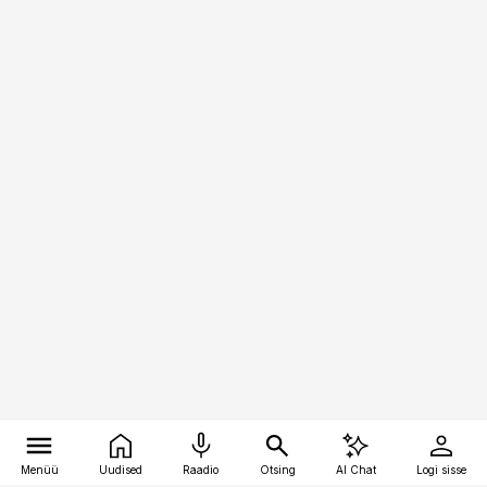
Menüü
Uudised
Raadio
Otsing
AI Chat
Logi sisse