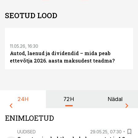
SEOTUD LOOD
ST
11.05.26, 16:30
Autod, laenud ja dividendid – mida peab
ettevõtja 2026. aasta maksudest teadma?
24H
72H
Nädal
ENIMLOETUD
UUDISED
29.05.25, 07:30