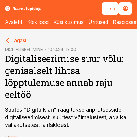
Telli
Avaleht
Kõik lood
Küsi küsimus
Üritused
Raadiosaa
cebook
cebook
Tagasi
Twitter)
Twitter)
DIGITALISEERIMINE
10.10.24, 13:00
Digitaliseerimise suur võlu:
kedIn
kedIn
geniaalselt lihtsa
ail
ail
lõpptulemuse annab raju
k
k
eeltöö
Saates "Digitark äri" räägitakse äriprotsesside
digitaliseerimisest, suurtest võimalustest, aga ka
väljakutsetest ja riskidest.