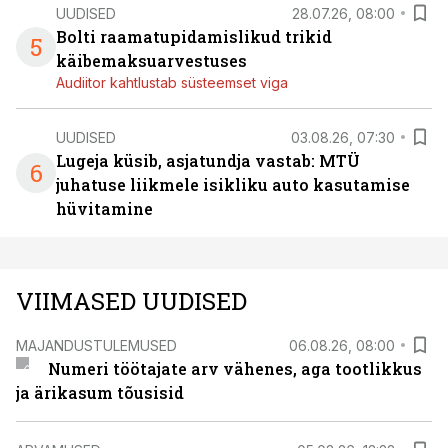
UUDISED
28.07.26, 08:00
Bolti raamatupidamislikud trikid
5
käibemaksuarvestuses
Audiitor kahtlustab süsteemset viga
UUDISED
03.08.26, 07:30
Lugeja küsib, asjatundja vastab: MTÜ
6
juhatuse liikmele isikliku auto kasutamise
hüvitamine
VIIMASED UUDISED
MAJANDUSTULEMUSED
06.08.26, 08:00
Numeri töötajate arv vähenes, aga tootlikkus
ja ärikasum tõusisid