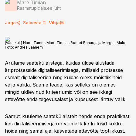
Mare Timian
Raamatupidaja.ee juht
Jaga
Salvesta
Vihja
(vasakult) Hardi Tamm, Mare Timian, Romet Rahuoja ja Margus Muld.
Foto:
Andres Laanem
Arutame saatekülalistega, kuidas üldse alustada
äriprotsesside digitaliseerimisega, milliseid protsesse
esmalt digitaliseerida ning kuidas oleks mõistlik neid
välja valida. Saame teada, kas selleks on olemas
mingid üldlevinud kriteeriumid või on see ikkagi
ettevõtte enda tegevusalast ja küpsusest lähtuv valik.
Samuti kuuleme saatekülalistelt nende enda praktikast,
kas digitaliseerimisega on võimalik ka kulusid kokku
hoida ning samal ajal kasvatada ettevõtte tootlikkust.