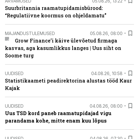
ARVAMUSED
05.08.26, 13:22
Suurbritannia raamatupidamisbürood:
“Regulatiivne koormus on ohjeldamatu”
MAJANDUSTULEMUSED
05.08.26, 08:00
Grow Finance’i käive ülevõetud firmaga
kasvas, aga kasumlikkus langes | Uus siht on
Soome turg
UUDISED
04.08.26, 10:58
Statistikaameti peadirektorina alustas tööd Kaur
Kajak
UUDISED
04.08.26, 08:00
Uus TSD kord paneb raamatupidajad vigu
parandama kohe, mitte enam kuu lõpus
UUDISED
04.08.26, 07:30