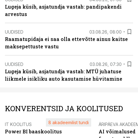
Lugeja küsib, asjatundja vastab: pandipakendi
arvestus
UUDISED
03.08.26, 08:00
Raamatupidaja ei saa olla ettevõtte ainus kaitse
maksepettuste vastu
UUDISED
03.08.26, 07:30
Lugeja küsib, asjatundja vastab: MTÜ juhatuse
liikmele isikliku auto kasutamise hüvitamine
KONVERENTSID JA KOOLITUSED
8 akadeemilist tundi
IT KOOLITUS
ÄRIPÄEVA AKADEE
Power BI baaskoolitus
AI võimalused