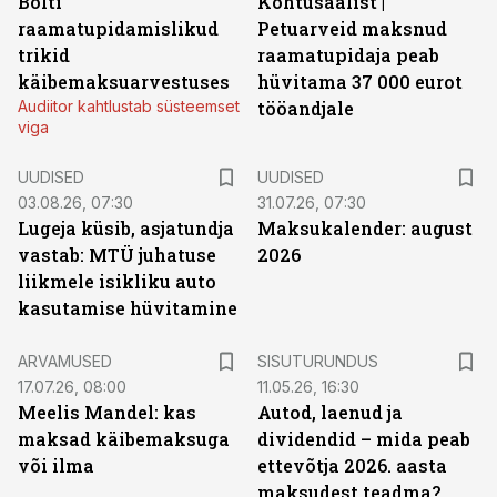
Bolti
Kohtusaalist
|
raamatupidamislikud
Petuarveid maksnud
trikid
raamatupidaja peab
käibemaksuarvestuses
hüvitama 37 000 eurot
Audiitor kahtlustab süsteemset
tööandjale
viga
UUDISED
UUDISED
03.08.26, 07:30
31.07.26, 07:30
Lugeja küsib, asjatundja
Maksukalender: august
vastab: MTÜ juhatuse
2026
liikmele isikliku auto
kasutamise hüvitamine
ST
ARVAMUSED
SISUTURUNDUS
17.07.26, 08:00
11.05.26, 16:30
Meelis Mandel: kas
Autod, laenud ja
maksad käibemaksuga
dividendid – mida peab
või ilma
ettevõtja 2026. aasta
maksudest teadma?