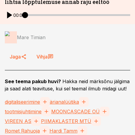
lihtsa lõpptulemuse annab raju eeltöö
00:00
Mare Timian
Jaga
Vihja
See teema pakub huvi?
Hakka neid märksõnu jälgima
ja saad alati teavituse, kui sel teemal ilmub midagi uut!
digitaliseerimine
ärianalüütika
tootmisjuhtimine
MOONCASCADE OÜ
VIREEN AS
PIIMAKLASTER MTÜ
Romet Rahuoja
Hardi Tamm