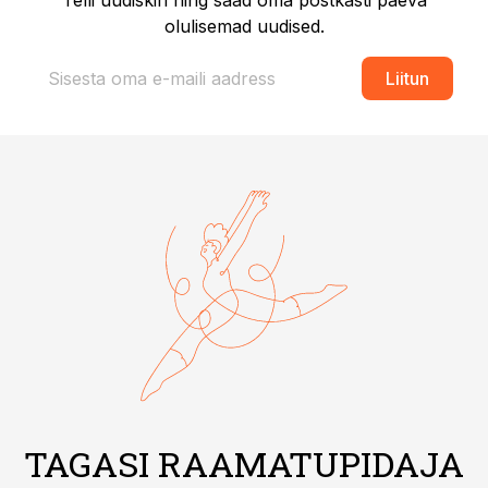
Telli uudiskiri ning saad oma postkasti päeva
olulisemad uudised.
Liitun
TAGASI RAAMATUPIDAJA