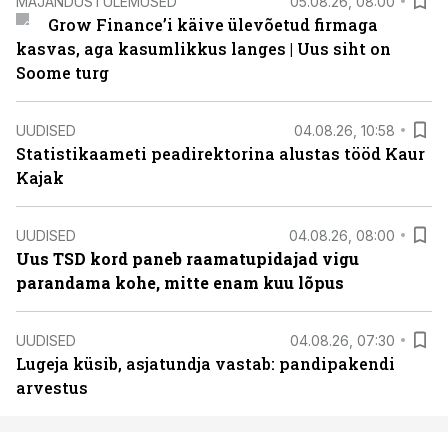
MAJANDUSTULEMUSED
05.08.26, 08:00
Grow Finance’i käive ülevõetud firmaga
kasvas, aga kasumlikkus langes | Uus siht on
Soome turg
UUDISED
04.08.26, 10:58
Statistikaameti peadirektorina alustas tööd Kaur
Kajak
UUDISED
04.08.26, 08:00
Uus TSD kord paneb raamatupidajad vigu
parandama kohe, mitte enam kuu lõpus
UUDISED
04.08.26, 07:30
Lugeja küsib, asjatundja vastab: pandipakendi
arvestus