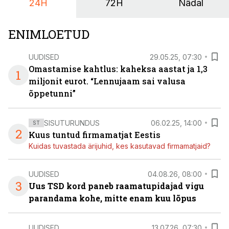
24H
72H
Nädal
ENIMLOETUD
UUDISED
29.05.25, 07:30
Omastamise kahtlus: kaheksa aastat ja 1,3
1
miljonit eurot. “Lennujaam sai valusa
õppetunni”
SISUTURUNDUS
06.02.25, 14:00
ST
2
Kuus tuntud firmamatjat Eestis
Kuidas tuvastada ärijuhid, kes kasutavad firmamatjaid?
UUDISED
04.08.26, 08:00
3
Uus TSD kord paneb raamatupidajad vigu
parandama kohe, mitte enam kuu lõpus
UUDISED
13.07.26, 07:30