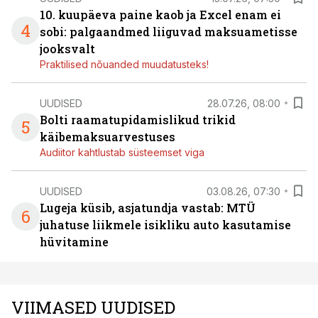
10. kuupäeva paine kaob ja Excel enam ei
4
sobi: palgaandmed liiguvad maksuametisse
jooksvalt
Praktilised nõuanded muudatusteks!
UUDISED
28.07.26, 08:00
Bolti raamatupidamislikud trikid
5
käibemaksuarvestuses
Audiitor kahtlustab süsteemset viga
UUDISED
03.08.26, 07:30
Lugeja küsib, asjatundja vastab: MTÜ
6
juhatuse liikmele isikliku auto kasutamise
hüvitamine
VIIMASED UUDISED