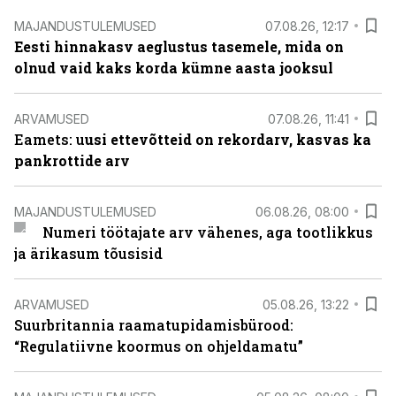
MAJANDUSTULEMUSED
07.08.26, 12:17
Eesti hinnakasv aeglustus tasemele, mida on
olnud vaid kaks korda kümne aasta jooksul
ARVAMUSED
07.08.26, 11:41
Eamets: u
usi ettevõtteid on rekordarv, kasvas ka
pankrottide arv
MAJANDUSTULEMUSED
06.08.26, 08:00
Numeri töötajate arv vähenes, aga tootlikkus
ja ärikasum tõusisid
ARVAMUSED
05.08.26, 13:22
Suurbritannia raamatupidamisbürood:
“Regulatiivne koormus on ohjeldamatu”