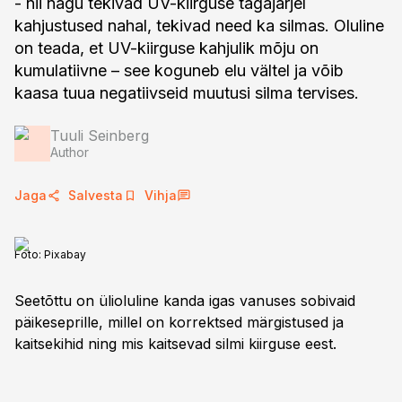
- nii nagu tekivad UV-kiirguse tagajärjel
kahjustused nahal, tekivad need ka silmas. Oluline
on teada, et UV-kiirguse kahjulik mõju on
kumulatiivne – see koguneb elu vältel ja võib
kaasa tuua negatiivseid muutusi silma tervises.
Tuuli Seinberg
Author
Jaga
Salvesta
Vihja
Foto:
Pixabay
Seetõttu on ülioluline kanda igas vanuses sobivaid
päikeseprille, millel on korrektsed märgistused ja
kaitsekihid ning mis kaitsevad silmi kiirguse eest.