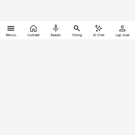
Menüü
Uudised
Raadio
Otsing
AI Chat
Logi sisse
Vana-Lõuna 39/1, 19094 Tallinn
(+372) 667 0111
raamatupidaja@raamatupidaja.ee
Telli
Reklaam
Firmast
Sisu kasutamisõigused
Ajakirjaniku
eetikakoodeks