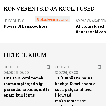
KONVERENTSID JA KOOLITUSED
8 akadeemilist tundi
IT KOOLITUS
ÄRIPÄEVA AKADEE
Power BI baaskoolitus
AI võimalused
finantsvaldko
HETKEL KUUM
UUDISED
UUDISED
04.08.26, 08:00
13.07.26, 07:30
Uus TSD kord paneb
10. kuupäeva paine
raamatupidajad vigu
kaob ja Excel enam ei
parandama kohe, mitte
sobi: palgaandmed
enam kuu lõpus
liiguvad
maksuametisse