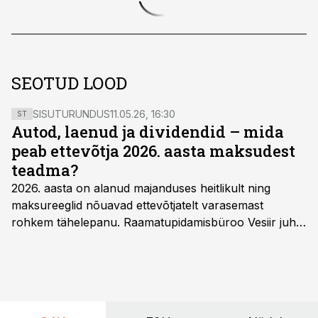
SEOTUD LOOD
SISUTURUNDUS
11.05.26, 16:30
ST
Autod, laenud ja dividendid – mida
peab ettevõtja 2026. aasta maksudest
teadma?
2026. aasta on alanud majanduses heitlikult ning
maksureeglid nõuavad ettevõtjatelt varasemast
rohkem tähelepanu. Raamatupidamisbüroo Vesiir juht
ja omanik Enno Lepvalts selgitab, millised muudatused
mõjutavad enim auto kasutamist, laenusuhteid ja
dividendide maksustamist ning kus peituvad suurimad
riskikohad.