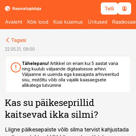
Telli
Avaleht
Kõik lood
Küsi küsimus
Üritused
Raadiosaa
cebook
Tagasi
Twitter)
22.05.21, 09:00
kedIn
Tähelepanu!
Artikkel on enam kui 5 aastat vana
ning kuulub väljaande digitaalsesse arhiivi.
ail
Väljaanne ei uuenda ega kaasajasta arhiveeritud
sisu, mistõttu võib olla vajalik kaasaegsete
k
allikatega tutvumine
Kas su päikeseprillid
kaitsevad ikka silmi?
Liigne päikesepaiste võib silma tervist kahjustada