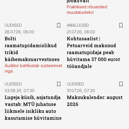
jooksvalt
Praktilised nõuanded
muudatusteks!
UUDISED
ANALÜÜSID
28.07.26, 08:00
21.07.26, 08:00
Bolti
Kohtusaalist
|
raamatupidamislikud
Petuarveid maksnud
trikid
raamatupidaja peab
käibemaksuarvestuses
hüvitama 37 000 eurot
Audiitor kahtlustab süsteemset
tööandjale
viga
UUDISED
UUDISED
03.08.26, 07:30
31.07.26, 07:30
Lugeja küsib, asjatundja
Maksukalender: august
vastab: MTÜ juhatuse
2026
liikmele isikliku auto
kasutamise hüvitamine
ST