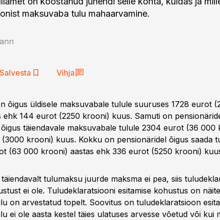
liamet on koostanud juhendi selle kohta, kuidas ja mill
ionist maksuvaba tulu mahaarvamine.
ann
Salvesta
Vihja
 on õigus üldisele maksuvabale tulule suuruses 1728 eurot 
s ehk 144 eurot (2250 krooni) kuus. Samuti on pensionäride
 õigus täiendavale maksuvabale tulule 2304 eurot (36 000 
 (3000 krooni) kuus. Kokku on pensionäridel õigus saada
ot (63 000 krooni) aastas ehk 336 eurot (5250 krooni) kuu
 täiendavalt tulumaksu juurde maksma ei pea, siis tuludekla
stust ei ole. Tuludeklaratsiooni esitamise kohustus on näite
u on arvestatud topelt. Soovitus on tuludeklaratsioon esita
u ei ole aasta kestel täies ulatuses arvesse võetud või ku