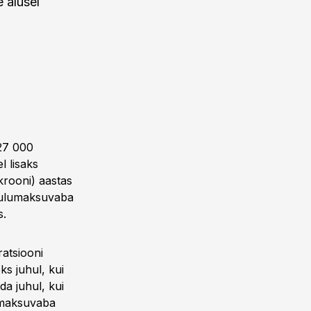
e alusel
(27 000
l lisaks
krooni) aastas
 tulumaksuvaba
s.
ratsiooni
ks juhul, kui
da juhul, kui
i maksuvaba