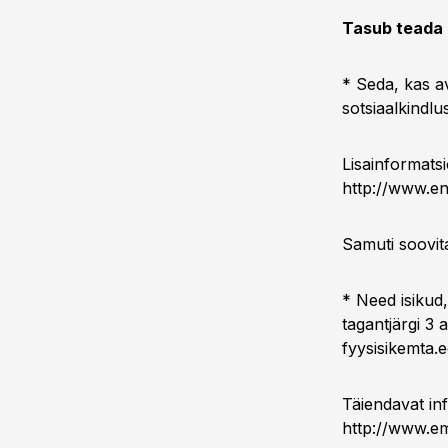
Tasub teada
* Seda, kas a
sotsiaalkindlu
Lisainformats
http://www.en
Samuti soovita
* Need isikud
tagantjärgi 3 
fyysisikemta.e
Täiendavat in
http://www.em