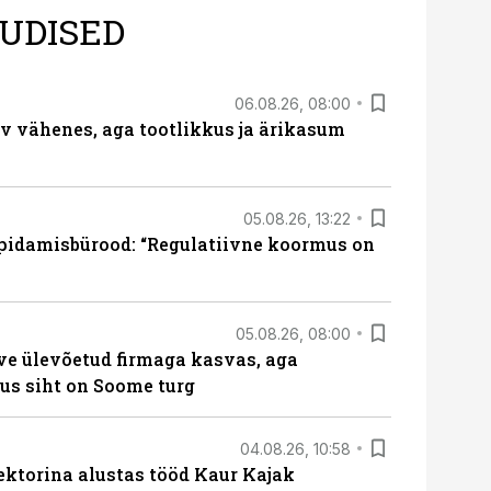
UDISED
06.08.26, 08:00
rv vähenes, aga tootlikkus ja ärikasum
05.08.26, 13:22
pidamisbürood: “Regulatiivne koormus on
05.08.26, 08:00
ve ülevõetud firmaga kasvas, aga
us siht on Soome turg
04.08.26, 10:58
ektorina alustas tööd Kaur Kajak