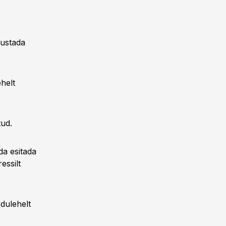
sustada
helt
tud.
da esitada
essilt
odulehelt