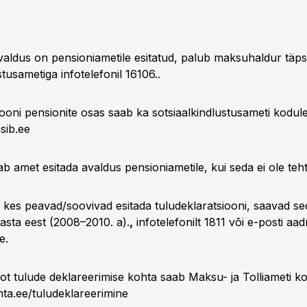
valdus on pensioniametile esitatud, palub maksuhaldur täp
stusametiga infotelefonil 16106..
iooni pensionite osas saab ka sotsiaalkindlustusameti kodule
sib.ee
b amet esitada avaldus pensioniametile, kui seda ei ole teh
, kes peavad/soovivad esitada tuludeklaratsiooni, saavad se
aasta eest (2008–2010. a).
,
infotelefonilt 1811 või e-posti aadr
e.
fot tulude deklareerimise kohta saab Maksu- ja Tolliameti k
ta.ee/tuludeklareerimine