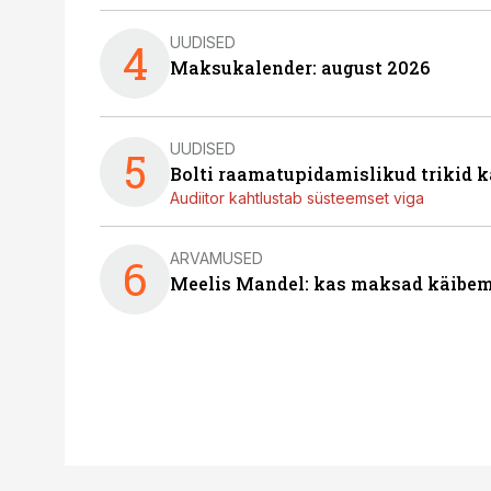
UUDISED
4
Maksukalender: august 2026
UUDISED
5
Bolti raamatupidamislikud trikid
Audiitor kahtlustab süsteemset viga
ARVAMUSED
6
Meelis Mandel: kas maksad käibem