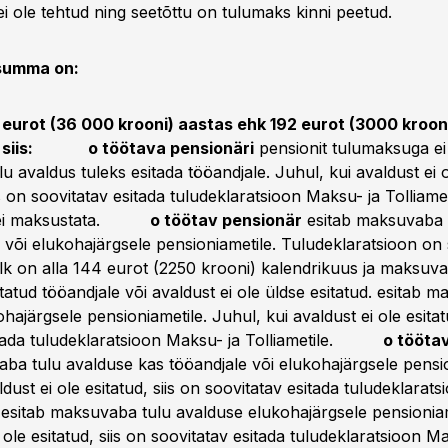
ei ole tehtud ning seetõttu on tulumaks kinni peetud.
 summa on:
urot (36 000 krooni) aastas ehk 192 eurot (3000 kroon
siis:
o töötava pensionäri
pensionit tulumaksuga ei
 avaldus tuleks esitada tööandjale. Juhul, kui avaldust ei o
is on soovitatav esitada tuludeklaratsioon Maksu- ja Tolliamet
a ei maksustata.
o töötav pensionär
esitab maksuvaba 
 või elukohajärgsele pensioniametile. Tuludeklaratsioon on 
alk on alla 144 eurot (2250 krooni) kalendrikuus ja maksuva
tatud tööandjale või avaldust ei ole üldse esitatud. esitab 
hajärgsele pensioniametile. Juhul, kui avaldust ei ole esitatu
itada tuludeklaratsioon Maksu- ja Tolliametile.
o tööta
ba tulu avalduse kas tööandjale või elukohajärgsele pensio
ldust ei ole esitatud, siis on soovitatav esitada tuludeklara
e. esitab maksuvaba tulu avalduse elukohajärgsele pensionia
 ole esitatud, siis on soovitatav esitada tuludeklaratsioon M