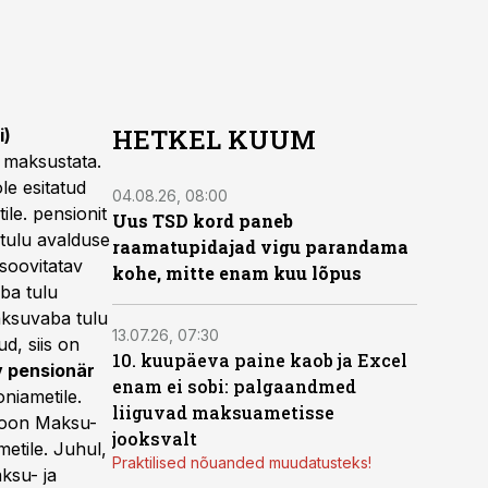
HETKEL KUUM
i)
 maksustata.
le esitatud
04.08.26, 08:00
ile. pensionit
Uus TSD kord paneb
tulu avalduse
raamatupidajad vigu parandama
soovitatav
kohe, mitte enam kuu lõpus
ba tulu
maksuvaba tulu
13.07.26, 07:30
d, siis on
10. kuupäeva paine kaob ja Excel
v pensionär
enam ei sobi: palgaandmed
niametile.
liiguvad maksuametisse
tsioon Maksu-
jooksvalt
metile. Juhul,
Praktilised nõuanded muudatusteks!
aksu- ja