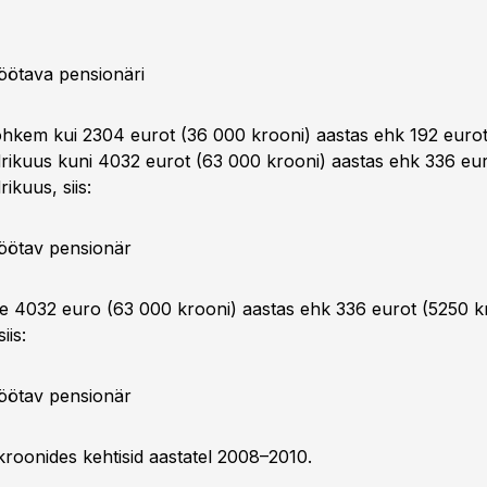
ötava pensionäri
kem kui 2304 eurot (36 000 krooni) aastas ehk 192 euro
drikuus kuni 4032 eurot (63 000 krooni) aastas ehk 336 eu
ikuus, siis:
töötav pensionär
 4032 euro (63 000 krooni) aastas ehk 336 eurot (5250 k
iis:
ötav pensionär
oonides kehtisid aastatel 2008–2010.