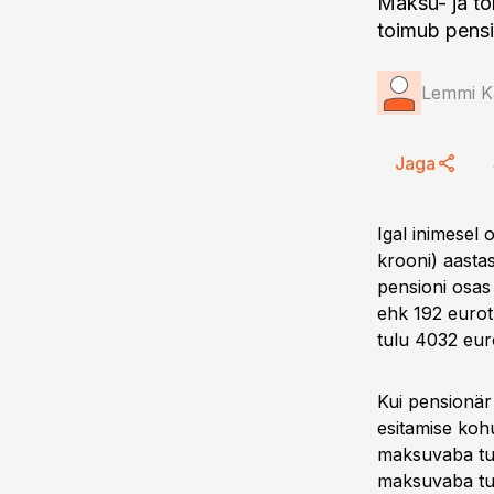
Maksu- ja tol
toimub pens
Lemmi K
Jaga
Igal inimesel
krooni) aasta
pensioni osas
ehk 192 eurot
tulu 4032 eur
Kui pensionär
esitamise kohu
maksuvaba tul
maksuvaba tul