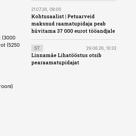
21.07.26, 08:00
Kohtusaalist
|
Petuarveid
maksnud raamatupidaja peab
hüvitama 37 000 eurot tööandjale
t (3000
rot (5250
ST
29.06.26, 10:33
Linnamäe Lihatööstus otsib
pearaamatupidajat
rooni)