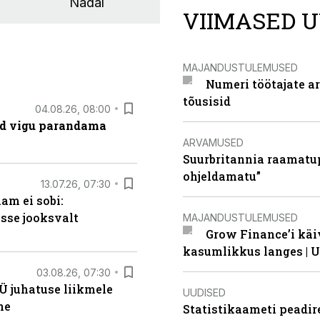
Nädal
VIIMASED U
MAJANDUSTULEMUSED
Numeri töötajate a
tõusisid
04.08.26, 08:00
ad vigu parandama
ARVAMUSED
Suurbritannia raamatu
ohjeldamatu”
13.07.26, 07:30
am ei sobi:
sse jooksvalt
MAJANDUSTULEMUSED
Grow Finance’i käi
kasumlikkus langes | U
03.08.26, 07:30
Ü juhatuse liikmele
UUDISED
ne
Statistikaameti peadir