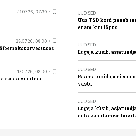
31.07.26, 07:30
UUDISED
Uus TSD kord paneb ra
enam kuu lõpus
28.07.26, 08:00
UUDISED
 käibemaksuarvestuses
Lugeja küsib, asjatund
UUDISED
17.07.26, 08:00
Raamatupidaja ei saa o
aksuga või ilma
vastu
UUDISED
Lugeja küsib, asjatundj
auto kasutamise hüvi