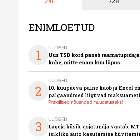
24H
72H
ENIMLOETUD
UUDISED
1
Uus TSD kord paneb raamatupidaj
kohe, mitte enam kuu lõpus
UUDISED
2
10. kuupäeva paine kaob ja Excel en
palgaandmed liiguvad maksuameti
Praktilised nõuanded muudatusteks!
UUDISED
3
Lugeja küsib, asjatundja vastab: MT
isikliku auto kasutamise hüvitami