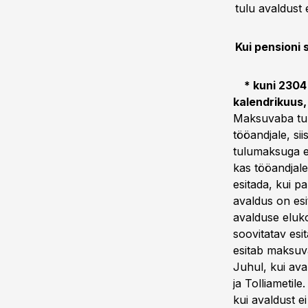
tulu avaldust 
Kui pensioni
* kuni 2304 e
kalendrikuus, 
Maksuvaba tulu
tööandjale, si
tulumaksug
kas tööandjale
esitada, kui p
avaldus on esi
avalduse eluko
soovitatav es
esitab maksuva
Juhul, kui ava
ja Tolliametil
kui avaldust ei