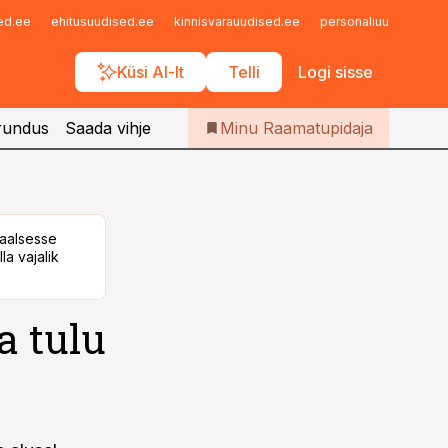
Iseteenindus
sed.ee
ehitusuudised.ee
kinnisvarauudised.ee
personaliuudised.ee
Telli Raamatupidaja
Küsi AI-lt
Telli
Logi sisse
rundus
Saada vihje
Minu Raamatupidaja
taalsesse
la vajalik
a tulu