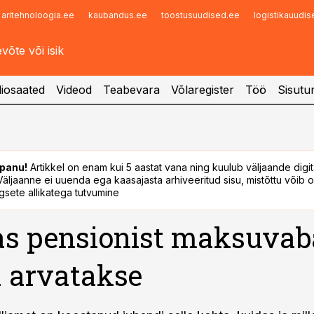
aritehnoloogia.ee
kaubandus.ee
toostusuudised.ee
logistikauudi
Infopank
Radar
iosaated
Videod
Teabevara
Võlaregister
Töö
Sisutu
panu!
Artikkel on enam kui 5 aastat vana ning kuulub väljaande digi
. Väljaanne ei uuenda ega kaasajasta arhiveeritud sisu, mistõttu võib ol
sete allikatega tutvumine
s pensionist maksuvab
 arvatakse