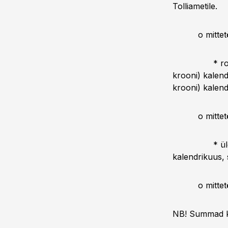
Tolliametile.
o mittetö
* roh
krooni) kalen
krooni) kalendr
o mitte
* üle
kalendrikuus, s
o mittetö
NB! Summad kr