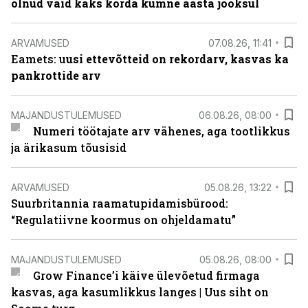
olnud vaid kaks korda kümne aasta jooksul
ARVAMUSED
07.08.26, 11:41
Eamets: u
usi ettevõtteid on rekordarv, kasvas ka
pankrottide arv
MAJANDUSTULEMUSED
06.08.26, 08:00
Numeri töötajate arv vähenes, aga tootlikkus
ja ärikasum tõusisid
ARVAMUSED
05.08.26, 13:22
Suurbritannia raamatupidamisbürood:
“Regulatiivne koormus on ohjeldamatu”
MAJANDUSTULEMUSED
05.08.26, 08:00
Grow Finance’i käive ülevõetud firmaga
kasvas, aga kasumlikkus langes | Uus siht on