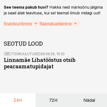
See teema pakub huvi?
Hakka neid märksõnu jälgima
ja saad alati teavituse, kui sel teemal ilmub midagi uut!
finantsjuhtimine
Raamatupidamine
SEOTUD LOOD
TÖÖKUULUTUSED
29.06.26, 10:33
ST
Linnamäe Lihatööstus otsib
pearaamatupidajat
24H
72H
Nädal