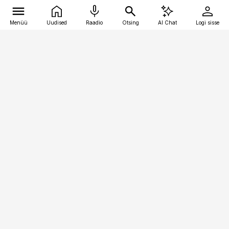
Menüü
Uudised
Raadio
Otsing
AI Chat
Logi sisse
Vana-Lõuna 39/1, 19094 Tallinn
(+372) 667 0111
raamatupidaja@raamatupidaja.ee
Telli
Reklaam
Firmast
Sisu kasutamisõigused
Ajakirjaniku
eetikakoodeks
Üldtingimused
Privaatsustingimused
Küpsiste poliitika
KKK
Eesti Meediaettevõtete
Eelistuste haldamine