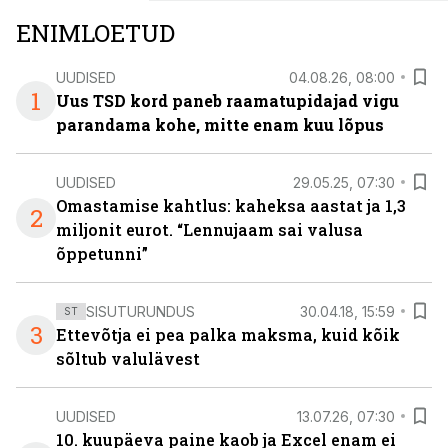
ENIMLOETUD
UUDISED
04.08.26, 08:00
1
Uus TSD kord paneb raamatupidajad vigu
parandama kohe, mitte enam kuu lõpus
UUDISED
29.05.25, 07:30
Omastamise kahtlus: kaheksa aastat ja 1,3
2
miljonit eurot. “Lennujaam sai valusa
õppetunni”
SISUTURUNDUS
30.04.18, 15:59
ST
3
Ettevõtja ei pea palka maksma, kuid kõik
sõltub valulävest
UUDISED
13.07.26, 07:30
10. kuupäeva paine kaob ja Excel enam ei