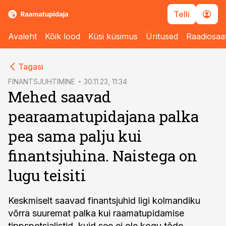
Telli
Avaleht
Kõik lood
Küsi küsimus
Üritused
Raadiosaa
cebook
Tagasi
Twitter)
FINANTSJUHTIMINE
30.11.23, 11:34
Mehed saavad
kedIn
pearaamatupidajana palka
ail
pea sama palju kui
k
finantsjuhina. Naistega on
lugu teisiti
Keskmiselt saavad finantsjuhid ligi kolmandiku
võrra suuremat palka kui raamatupidamise
tippspetsialistid, kuid see ei ole kogu tõde