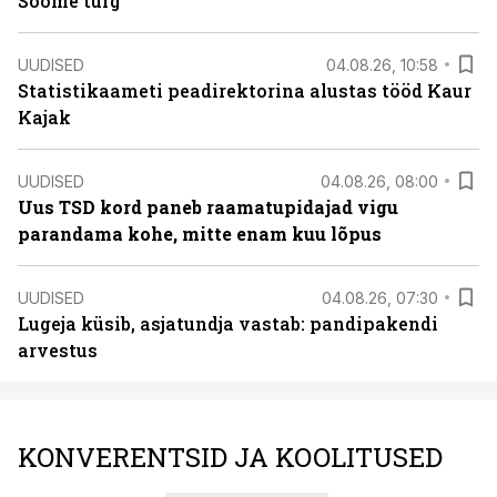
Soome turg
UUDISED
04.08.26, 10:58
Statistikaameti peadirektorina alustas tööd Kaur
Kajak
UUDISED
04.08.26, 08:00
Uus TSD kord paneb raamatupidajad vigu
parandama kohe, mitte enam kuu lõpus
UUDISED
04.08.26, 07:30
Lugeja küsib, asjatundja vastab: pandipakendi
arvestus
KONVERENTSID JA KOOLITUSED