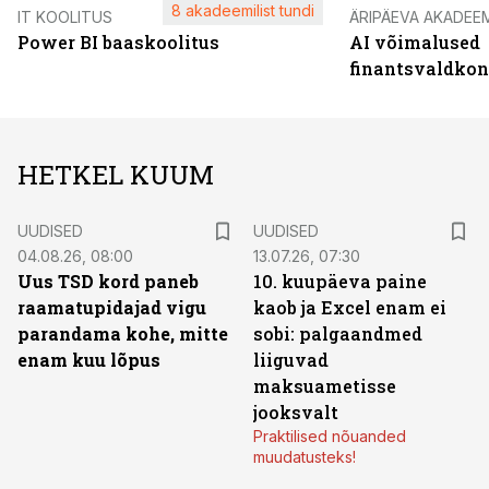
8 akadeemilist tundi
IT KOOLITUS
ÄRIPÄEVA AKADEE
Power BI baaskoolitus
AI võimalused
finantsvaldko
HETKEL KUUM
UUDISED
UUDISED
04.08.26, 08:00
13.07.26, 07:30
Uus TSD kord paneb
10. kuupäeva paine
raamatupidajad vigu
kaob ja Excel enam ei
parandama kohe, mitte
sobi: palgaandmed
enam kuu lõpus
liiguvad
maksuametisse
jooksvalt
Praktilised nõuanded
muudatusteks!