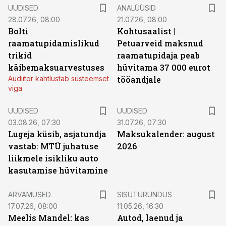
UUDISED
ANALÜÜSID
28.07.26, 08:00
21.07.26, 08:00
Bolti
Kohtusaalist
|
raamatupidamislikud
Petuarveid maksnud
trikid
raamatupidaja peab
käibemaksuarvestuses
hüvitama 37 000 eurot
Audiitor kahtlustab süsteemset
tööandjale
viga
UUDISED
UUDISED
03.08.26, 07:30
31.07.26, 07:30
Lugeja küsib, asjatundja
Maksukalender: august
vastab: MTÜ juhatuse
2026
liikmele isikliku auto
kasutamise hüvitamine
ST
ARVAMUSED
SISUTURUNDUS
17.07.26, 08:00
11.05.26, 16:30
Meelis Mandel: kas
Autod, laenud ja