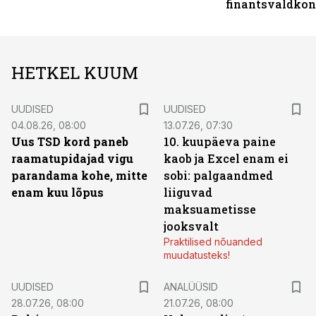
finantsvaldko
HETKEL KUUM
UUDISED
UUDISED
04.08.26, 08:00
13.07.26, 07:30
Uus TSD kord paneb
10. kuupäeva paine
raamatupidajad vigu
kaob ja Excel enam ei
parandama kohe, mitte
sobi: palgaandmed
enam kuu lõpus
liiguvad
maksuametisse
jooksvalt
Praktilised nõuanded
muudatusteks!
UUDISED
ANALÜÜSID
28.07.26, 08:00
21.07.26, 08:00