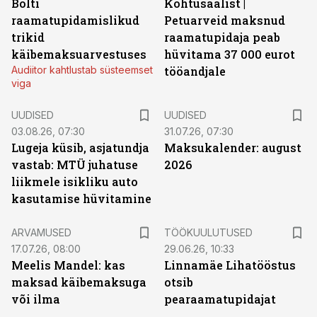
Bolti
Kohtusaalist
|
raamatupidamislikud
Petuarveid maksnud
trikid
raamatupidaja peab
käibemaksuarvestuses
hüvitama 37 000 eurot
Audiitor kahtlustab süsteemset
tööandjale
viga
UUDISED
UUDISED
03.08.26, 07:30
31.07.26, 07:30
Lugeja küsib, asjatundja
Maksukalender: august
vastab: MTÜ juhatuse
2026
liikmele isikliku auto
kasutamise hüvitamine
ST
ARVAMUSED
TÖÖKUULUTUSED
17.07.26, 08:00
29.06.26, 10:33
Meelis Mandel: kas
Linnamäe Lihatööstus
maksad käibemaksuga
otsib
või ilma
pearaamatupidajat