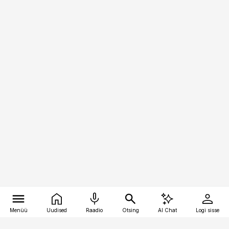
Menüü
Uudised
Raadio
Otsing
AI Chat
Logi sisse