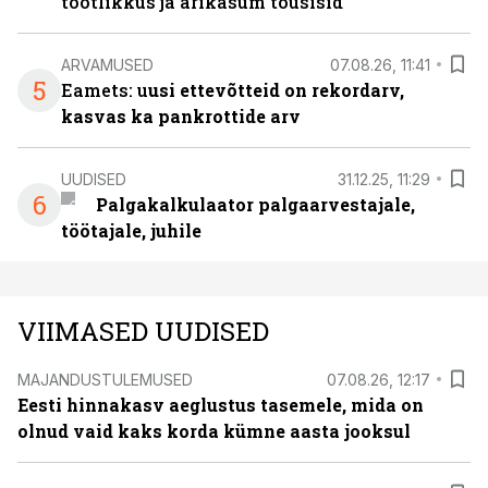
tootlikkus ja ärikasum tõusisid
ARVAMUSED
07.08.26, 11:41
5
Eamets: u
usi ettevõtteid on rekordarv,
kasvas ka pankrottide arv
UUDISED
31.12.25, 11:29
6
Palgakalkulaator palgaarvestajale,
töötajale, juhile
VIIMASED UUDISED
MAJANDUSTULEMUSED
07.08.26, 12:17
Eesti hinnakasv aeglustus tasemele, mida on
olnud vaid kaks korda kümne aasta jooksul