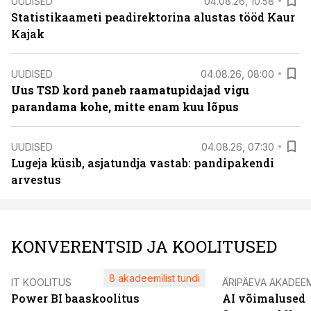
UUDISED
04.08.26, 10:58
Statistikaameti peadirektorina alustas tööd Kaur
Kajak
UUDISED
04.08.26, 08:00
Uus TSD kord paneb raamatupidajad vigu
parandama kohe, mitte enam kuu lõpus
UUDISED
04.08.26, 07:30
Lugeja küsib, asjatundja vastab: pandipakendi
arvestus
KONVERENTSID JA KOOLITUSED
8 akadeemilist tundi
IT KOOLITUS
ÄRIPÄEVA AKADEE
Power BI baaskoolitus
AI võimalused