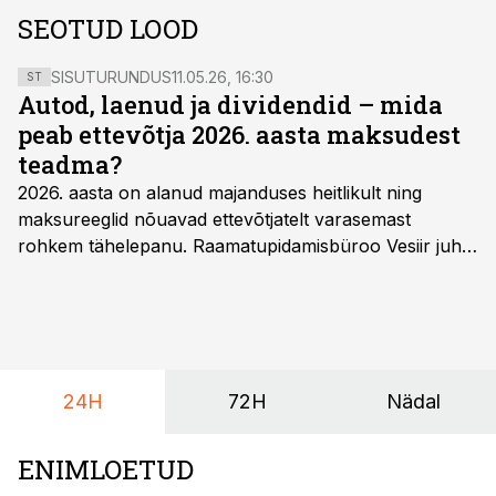
SEOTUD LOOD
SISUTURUNDUS
11.05.26, 16:30
ST
Autod, laenud ja dividendid – mida
peab ettevõtja 2026. aasta maksudest
teadma?
2026. aasta on alanud majanduses heitlikult ning
maksureeglid nõuavad ettevõtjatelt varasemast
rohkem tähelepanu. Raamatupidamisbüroo Vesiir juht
ja omanik Enno Lepvalts selgitab, millised muudatused
mõjutavad enim auto kasutamist, laenusuhteid ja
dividendide maksustamist ning kus peituvad suurimad
riskikohad.
24H
72H
Nädal
ENIMLOETUD