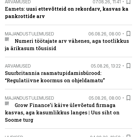
ARVAMUSED
07.08.26, 11:41
Eamets: u
usi ettevõtteid on rekordarv, kasvas ka
pankrottide arv
MAJANDUSTULEMUSED
06.08.26, 08:00
Numeri töötajate arv vähenes, aga tootlikkus
ja ärikasum tõusisid
ARVAMUSED
05.08.26, 13:22
Suurbritannia raamatupidamisbürood:
“Regulatiivne koormus on ohjeldamatu”
MAJANDUSTULEMUSED
05.08.26, 08:00
Grow Finance’i käive ülevõetud firmaga
kasvas, aga kasumlikkus langes | Uus siht on
Soome turg