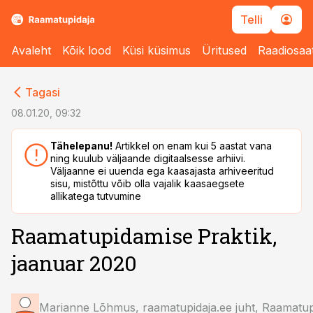
Telli
Avaleht
Kõik lood
Küsi küsimus
Üritused
Raadiosaa
cebook
Tagasi
Twitter)
08.01.20, 09:32
kedIn
Tähelepanu!
Artikkel on enam kui 5 aastat vana
ning kuulub väljaande digitaalsesse arhiivi.
ail
Väljaanne ei uuenda ega kaasajasta arhiveeritud
sisu, mistõttu võib olla vajalik kaasaegsete
k
allikatega tutvumine
Raamatupidamise Praktik,
jaanuar 2020
Marianne Lõhmus, raamatupidaja.ee juht, Raamatup