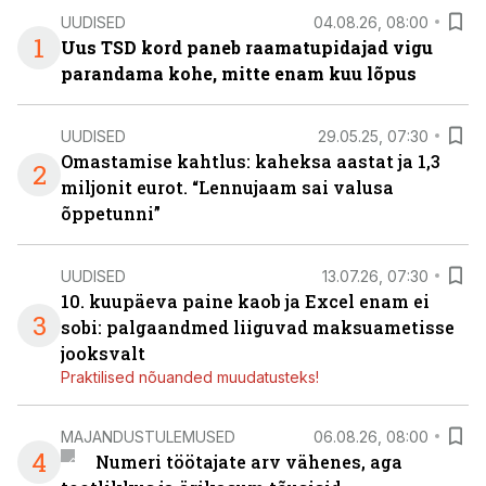
UUDISED
04.08.26, 08:00
1
Uus TSD kord paneb raamatupidajad vigu
parandama kohe, mitte enam kuu lõpus
UUDISED
29.05.25, 07:30
Omastamise kahtlus: kaheksa aastat ja 1,3
2
miljonit eurot. “Lennujaam sai valusa
õppetunni”
UUDISED
13.07.26, 07:30
10. kuupäeva paine kaob ja Excel enam ei
3
sobi: palgaandmed liiguvad maksuametisse
jooksvalt
Praktilised nõuanded muudatusteks!
MAJANDUSTULEMUSED
06.08.26, 08:00
4
Numeri töötajate arv vähenes, aga