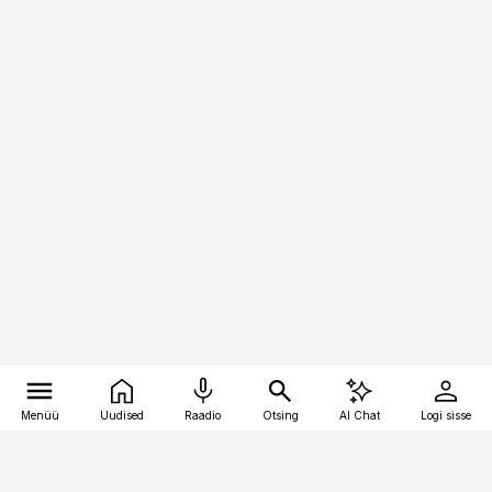
Menüü
Uudised
Raadio
Otsing
AI Chat
Logi sisse