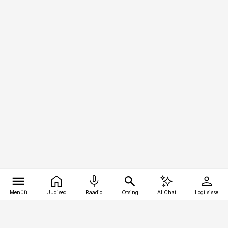
Menüü
Uudised
Raadio
Otsing
AI Chat
Logi sisse