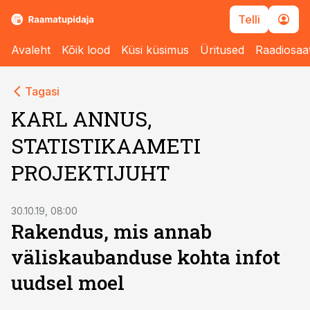
Telli
Avaleht
Kõik lood
Küsi küsimus
Üritused
Raadiosaa
Tagasi
KARL ANNUS,
STATISTIKAAMETI
PROJEKTIJUHT
30.10.19, 08:00
Rakendus, mis annab
väliskaubanduse kohta infot
uudsel moel