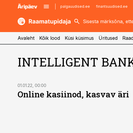
palgauudised.ee
finantsuudised.ee
kaubandus.ee
imelineajalugu.ee
kinnisvarauudised.ee
imelineteadus.ee
Avaleht
Kõik lood
Küsi küsimus
Üritused
Raad
INTELLIGENT BAN
ST
01.01.22, 00:00
Online kasiinod, kasvav äri