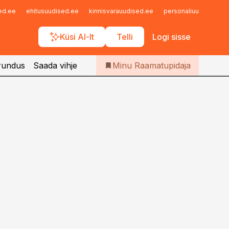
Iseteenindus
sed.ee
ehitusuudised.ee
kinnisvarauudised.ee
personaliuudised.ee
Telli Raamatupidaja
Küsi AI-lt
Telli
Logi sisse
rundus
Saada vihje
Minu Raamatupidaja